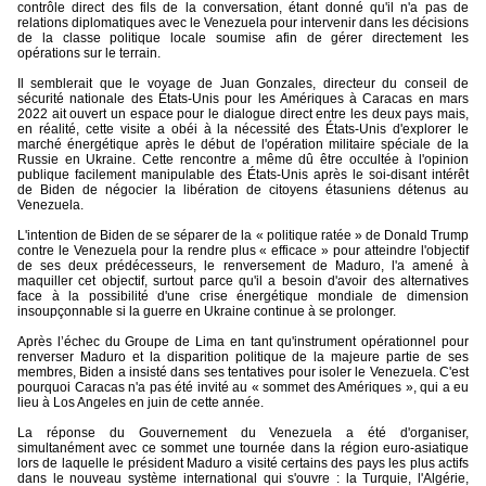
contrôle direct des fils de la conversation, étant donné qu'il n'a pas de
relations diplomatiques avec le Venezuela pour intervenir dans les décisions
de la classe politique locale soumise afin de gérer directement les
opérations sur le terrain.
Il semblerait que le voyage de Juan Gonzales, directeur du conseil de
sécurité nationale des États-Unis pour les Amériques à Caracas en mars
2022 ait ouvert un espace pour le dialogue direct entre les deux pays mais,
en réalité, cette visite a obéi à la nécessité des États-Unis d'explorer le
marché énergétique après le début de l'opération militaire spéciale de la
Russie en Ukraine. Cette rencontre a même dû être occultée à l'opinion
publique facilement manipulable des États-Unis après le soi-disant intérêt
de Biden de négocier la libération de citoyens étasuniens détenus au
Venezuela.
L'intention de Biden de se séparer de la « politique ratée » de Donald Trump
contre le Venezuela pour la rendre plus « efficace » pour atteindre l'objectif
de ses deux prédécesseurs, le renversement de Maduro, l'a amené à
maquiller cet objectif, surtout parce qu'il a besoin d'avoir des alternatives
face à la possibilité d'une crise énergétique mondiale de dimension
insoupçonnable si la guerre en Ukraine continue à se prolonger.
Après l’échec du Groupe de Lima en tant qu'instrument opérationnel pour
renverser Maduro et la disparition politique de la majeure partie de ses
membres, Biden a insisté dans ses tentatives pour isoler le Venezuela. C'est
pourquoi Caracas n'a pas été invité au « sommet des Amériques », qui a eu
lieu à Los Angeles en juin de cette année.
La réponse du Gouvernement du Venezuela a été d'organiser,
simultanément avec ce sommet une tournée dans la région euro-asiatique
lors de laquelle le président Maduro a visité certains des pays les plus actifs
dans le nouveau système international qui s'ouvre : la Turquie, l'Algérie,