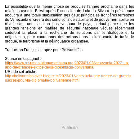
La possibilité que la même chose se produise l'année prochaine dans les
relations avec le Brésil après l'accession de Lula da Silva à la présidence
aboutira à une totale stabilisation des deux principales frontières terrestres
du Venezuela et créera des conditions de stabilité et de gouvernernabilité en
rétablissant une situation positive pour le pays, surtout parce que les
grandes tensions en matière de sécurité nationale vécues récemment
céderont la place à la recherche de solutions par le dialogue et la
négociation, pour coordonner des actions dans la lutte contre le trafic de
drogue, le terrorisme et la délinquance organisée.
Traduction Françoise Lopez pour Bolivar infos
Source en espagnol :
https://www.resumenlatinoamericano.org/2023/01/03/venezuela-2022-un-
ano-de-grandes-exitos-de-la-diplomacia-bolivariana/
URL de cet article :
http://bolivarinfos.over-blog.com/2023/01/venezuela-une-annee-de-grands-
succes-pour-la-diplomatie-bolivarienne.html
Publicité