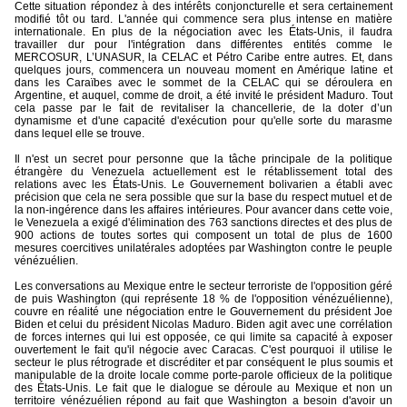
Cette situation répondez à des intérêts conjoncturelle et sera certainement
modifié tôt ou tard. L'année qui commence sera plus intense en matière
internationale. En plus de la négociation avec les États-Unis, il faudra
travailler dur pour l'intégration dans différentes entités comme le
MERCOSUR, L’UNASUR, la CELAC et Pétro Caribe entre autres. Et, dans
quelques jours, commencera un nouveau moment en Amérique latine et
dans les Caraïbes avec le sommet de la CELAC qui se déroulera en
Argentine, et auquel, comme de droit, a été invité le président Maduro. Tout
cela passe par le fait de revitaliser la chancellerie, de la doter d’un
dynamisme et d'une capacité d'exécution pour qu'elle sorte du marasme
dans lequel elle se trouve.
Il n'est un secret pour personne que la tâche principale de la politique
étrangère du Venezuela actuellement est le rétablissement total des
relations avec les États-Unis. Le Gouvernement bolivarien a établi avec
précision que cela ne sera possible que sur la base du respect mutuel et de
la non-ingérence dans les affaires intérieures. Pour avancer dans cette voie,
le Venezuela a exigé d'élimination des 763 sanctions directes et des plus de
900 actions de toutes sortes qui composent un total de plus de 1600
mesures coercitives unilatérales adoptées par Washington contre le peuple
vénézuélien.
Les conversations au Mexique entre le secteur terroriste de l'opposition géré
de puis Washington (qui représente 18 % de l'opposition vénézuélienne),
couvre en réalité une négociation entre le Gouvernement du président Joe
Biden et celui du président Nicolas Maduro. Biden agit avec une corrélation
de forces internes qui lui est opposée, ce qui limite sa capacité à exposer
ouvertement le fait qu'il négocie avec Caracas. C'est pourquoi il utilise le
secteur le plus rétrograde et discréditer et par conséquent le plus soumis et
manipulable de la droite locale comme porte-parole officieux de la politique
des États-Unis. Le fait que le dialogue se déroule au Mexique et non un
territoire vénézuélien répond au fait que Washington a besoin d'avoir un