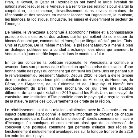
l'Iran, le Koweit, le Qatar et l’Azerbaïdjan ont formé le large éventail de
nations avec lesquelles le Venezuela a renforcé ses relations pour élargir la
coopération, le commerce, l'investissement dans divers domaines de
l'économie et des services en mettant l'accent sur l'agriculture, le tourisme,
les finances, la logistique, l'industrie, les mines et évidemment le secteur de
l’énergie.
De même, le Venezuela a continué à approfondir l’étude et la connaissance
pratique des mesures et des actions qui lui permettent de se moquer du
blocus économique, commercial et énergétique illégal, décidé par les États-
Unis et l'Europe. De la même manière, le président Maduro a mené à bien
un dialogue politique qui a conduit à échanger des idées qui amènent le
Venezuela à jouer un rôle important dans le monde du futur.
En ce qui concerne la politique régionale, le Venezuela a continué à
avancer dans son processus de réinsertion après la prise de distance d'une
bonne partie des pays du continent qui ont suivi les États-Unis en pariant sur
le renversement du président Maduro. Depuis 2020, le pays a été le témoin
du retour des ambassadeurs plénipotentiaires du Mexique, du Honduras, du
Pérou, de l'Argentine, de la Colombie et de l'Uruguay, et bientôt très
probablement du Brésil l'année prochaine, ce qui crée une situation
différente de celle qui existait en 2019 quand les États-Unis ont essayé de
construire une institution d'État parallèle dans le pays qui a reçu le soutien
de la majeure partie des Gouvernements de droite de la région.
Le rétablissement total des relations bilatérales avec la Colombie a eu un
impact particulier étant donné le nombre important de citoyens de chaque
pays qui réside dans l'autre et de la multitude d'intérêts communs en matière
d'échanges économiques et commerciaux ainsi que de la nécessité de
concevoir une politique commune qui permette d'établir des règles de
fonctionnement mutuellement avantageuses sur la longue frontière de 2219
km entre les deux pays.