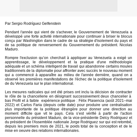
Par Sergio Rodríguez Gelfenstein
Pendant l'année qui vient de s'achever, le Gouvernement de Venezuela a
développé une forte activité internationale pour continuer à briser le blocus
conçu par Washington dans le cadre de sa stratégie d'isolement du pays et
de sa politique de renversement du Gouvernement du président. Nicolas
Maduro.
Rompre l'exclusion qu’on cherchait à appliquer au Venezuela a exigé un
apprentissage, le développement et la pratique d'une méthodologie
adéquate et un schéma intelligent de travail qui abandonne certains moules
traditionnels de la diplomatie pour affronter avec succès le nouveau moment
qui a commencé à apparaître au milieu de l'année dernière, quand on a
observé les premières manifestations de l'échec de la politique d'isolement
de du Venezuela sur le plan international.
Les mesures radicales qui ont été prises ont inclu la décision de contracter
le rôle de la chancellerie en désignant successivement deux chancelier à
bas Profil et à faible
expérience politique : Félix Plasencia (août 2021–mai
2022) et Carlos Faria (depuis cette date) pour produire une centralisation
plus importante de la politique étrangère pour donner une direction au
moment difficile que vit le pays. Cela s’est vérifié à partir de l'action
personnelle du président Maduro, de la vice-présidente Delcy Rodriguez et
du président de l'Assemblée nationale Jorge Rodriguez sur qui est retombé,
depuis les premiers mois de 2021, le poids total de la conception et de le
mise en oeuvre des relations internationales.