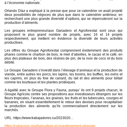
à l’économie nationale.
Orlando Díaz a expliqué à la presse que pour ce calendrier on avait projeté
deux possibilités de négoces de plus que dans le calendrier antérieur, en
recherchant une plus grande diversité d’options, qui se répercuteront sur la
production d’aliments.
Les groupes entrepreneuriaux Ganadero et Agroforestal sont ceux qui
proposent le plus grand nombre de projets, avec 16 et 14 projets
respectivement, qui mettent en évidence la diversité de leurs activités
productives.
Les offres du Groupe Agroforestal comprennent évidemment des produits
phares comme le charbon de bois, le miel d’abeilles, le cacao et le café, en
plus des plateaux de bois, des résines de pin, de la noix de coco et du bois
débité.
Le Groupe Ganadero s’investit dans l’élevage d’animaux et la production de
viande, entre autres les porcs, les lapins, les bovins, les buffles, les ovins et
les caprins, en plus du foie de canard, du lait et des aliments pour bétail
comme les tourteaux et les plantes protéiques.
A égalité avec le Groupe Flora y Fauna, puisqu’ ils ont 9 projets chacun, le
Groupe Agrícola centre ses propositions aux investisseurs étrangers sur les
fleurs tropicales, l’ananas, les graines, les fruits et les tubercules, courges et
bananes, en visant essentiellement le retour des devises pour recapitaliser
la production des aliments qu’ils commercialisent directement sur les
marchés.
URL: https://www.trabajadores.cu/2023020…
https://cubacoop.org/Agriculture-et-investissement-etranger