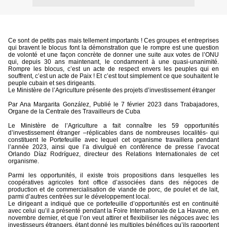
Ce sont de petits pas mais tellement importants ! Ces groupes et entreprises
qui bravent le blocus font la démonstration que le rompre est une question
de volonté et une façon concrète de donner une suite aux votes de l’ONU
qui, depuis 30 ans maintenant, le condamnent à une quasi-unanimité.
Rompre les blocus, c’est un acte de respect envers les peuples qui en
souffrent, c’est un acte de Paix ! Et c’est tout simplement ce que souhaitent le
peuple cubain et ses dirigeants.
Le Ministère de l’Agriculture présente des projets d’investissement étranger
Par Ana Margarita González, Publié le 7 février 2023 dans Trabajadores,
Organe de la Centrale des Travailleurs de Cuba
Le Ministère de l’Agriculture a fait connaître les 59 opportunités
d’investissement étranger –réplicables dans de nombreuses localités- qui
constituent le Portefeuille avec lequel cet organisme travaillera pendant
l’année 2023, ainsi que l’a divulgué en conférence de presse l’avocat
Orlando Díaz Rodríguez, directeur des Relations Internationales de cet
organisme.
Parmi les opportunités, il existe trois propositions dans lesquelles les
coopératives agricoles font office d’associées dans des négoces de
production et de commercialisation de viande de porc, de poulet et de lait,
parmi d’autres centrées sur le développement local.
Le dirigeant a indiqué que ce portefeuille d’opportunités est en continuité
avec celui qu’il a présenté pendant la Foire Internationale de La Havane, en
novembre dernier, et que l’on veut attirer et flexibiliser les négoces avec les
investisseurs étrangers, étant donné les multiples bénéfices qu’ils rapportent