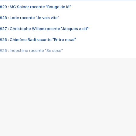
#29 : MC Solaar raconte "Bouge de là"
28 : Lorie raconte "Je vais vite"
#27 : Christophe Willem raconte "Jacques a dit"
#26 : Chimène Badi raconte "Entre nous"
#25 : Indochine raconte "3e sexe"
#24 : Zaho raconte "C'est chelou"
#23 : Patrick Bruel raconte "Au café des délices"
#22 : Kyo raconte "Le chemin"
#21 : Nolwenn Leroy raconte "Cassé"
#20 : Patrick Hernandez raconte "Born to be alive"
#19 : Lorie raconte "Près de moi"
#18 : Michael Jones raconte "A nos actes manqués" (avec Jean-Jacque