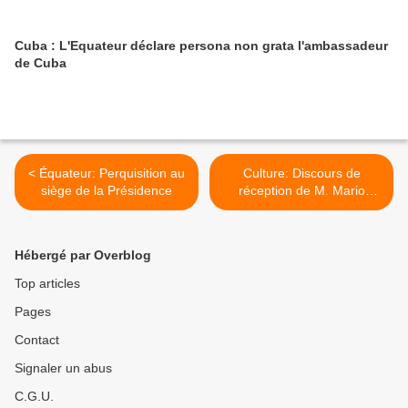
Cuba : L'Equateur déclare persona non grata l'ambassadeur
de Cuba
< Équateur: Perquisition au
Culture: Discours de
siège de la Présidence
réception de M. Mario
Vargas Llosa à l'Académie
Française >
Hébergé par Overblog
Top articles
Pages
Contact
Signaler un abus
C.G.U.