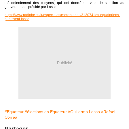
mécontentement des citoyens, qui ont donné un vote de sanction au
gouvernement présidé par Lasso.
https://www.radiohc.cu/fr/especiales/comentarios/313074-les-equatoriens-
punissent-lasso
Publicité
#Equateur
#élections en Equateur
#Guillermo Lasso
#Rafael
Correa
Partager