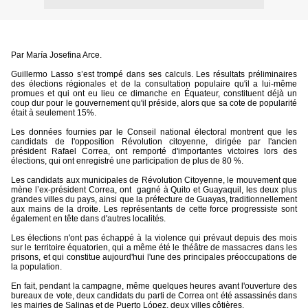
Par María Josefina Arce.
Guillermo Lasso s’est trompé dans ses calculs. Les résultats préliminaires
des élections régionales et de la consultation populaire qu'il a lui-même
promues et qui ont eu lieu ce dimanche en Équateur, constituent déjà un
coup dur pour le gouvernement qu'il préside, alors que sa cote de popularité
était à seulement 15%.
Les données fournies par le Conseil national électoral montrent que les
candidats de l'opposition Révolution citoyenne, dirigée par l'ancien
président Rafael Correa, ont remporté d'importantes victoires lors des
élections, qui ont enregistré une participation de plus de 80 %.
Les candidats aux municipales de Révolution Citoyenne, le mouvement que
mène l’ex-président Correa, ont gagné à Quito et Guayaquil, les deux plus
grandes villes du pays, ainsi que la préfecture de Guayas, traditionnellement
aux mains de la droite. Les représentants de cette force progressiste sont
également en tête dans d'autres localités.
Les élections n'ont pas échappé à la violence qui prévaut depuis des mois
sur le territoire équatorien, qui a même été le théâtre de massacres dans les
prisons, et qui constitue aujourd'hui l'une des principales préoccupations de
la population.
En fait, pendant la campagne, même quelques heures avant l'ouverture des
bureaux de vote, deux candidats du parti de Correa ont été assassinés dans
les mairies de Salinas et de Puerto López, deux villes côtières.