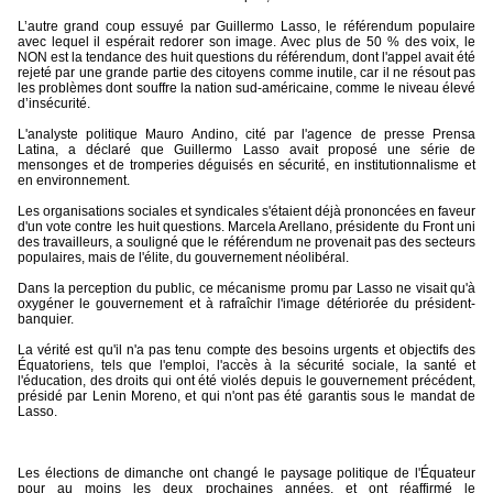
L’autre grand coup essuyé par Guillermo Lasso, le référendum populaire
avec lequel il espérait redorer son image. Avec plus de 50 % des voix, le
NON est la tendance des huit questions du référendum, dont l'appel avait été
rejeté par une grande partie des citoyens comme inutile, car il ne résout pas
les problèmes dont souffre la nation sud-américaine, comme le niveau élevé
d’insécurité.
L'analyste politique Mauro Andino, cité par l'agence de presse Prensa
Latina, a déclaré que Guillermo Lasso avait proposé une série de
mensonges et de tromperies déguisés en sécurité, en institutionnalisme et
en environnement.
Les organisations sociales et syndicales s'étaient déjà prononcées en faveur
d'un vote contre les huit questions. Marcela Arellano, présidente du Front uni
des travailleurs, a souligné que le référendum ne provenait pas des secteurs
populaires, mais de l'élite, du gouvernement néolibéral.
Dans la perception du public, ce mécanisme promu par Lasso ne visait qu'à
oxygéner le gouvernement et à rafraîchir l'image détériorée du président-
banquier.
La vérité est qu'il n'a pas tenu compte des besoins urgents et objectifs des
Équatoriens, tels que l'emploi, l'accès à la sécurité sociale, la santé et
l'éducation, des droits qui ont été violés depuis le gouvernement précédent,
présidé par Lenin Moreno, et qui n'ont pas été garantis sous le mandat de
Lasso.
Les élections de dimanche ont changé le paysage politique de l'Équateur
pour au moins les deux prochaines années, et ont réaffirmé le