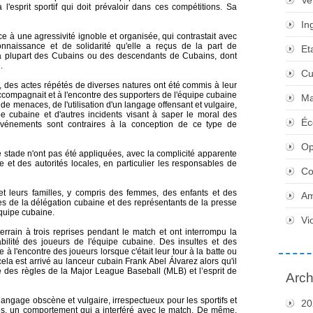
Ve
'esprit sportif qui doit prévaloir dans ces compétitions. Sa
In
ce à une agressivité ignoble et organisée, qui contrastait avec
naissance et de solidarité qu'elle a reçus de la part de
Et
a plupart des Cubains ou des descendants de Cubains, dont
.
Cu
s, des actes répétés de diverses natures ont été commis à leur
accompagnait et à l'encontre des supporters de l'équipe cubaine
Ma
, de menaces, de l'utilisation d'un langage offensant et vulgaire,
pe cubaine et d'autres incidents visant à saper le moral des
Éc
événements sont contraires à la conception de ce type de
Op
le stade n'ont pas été appliquées, avec la complicité apparente
 et des autorités locales, en particulier les responsables de
Co
et leurs familles, y compris des femmes, des enfants et des
Am
 de la délégation cubaine et des représentants de la presse
équipe cubaine.
Vi
rrain à trois reprises pendant le match et ont interrompu la
abilité des joueurs de l'équipe cubaine. Des insultes et des
à l'encontre des joueurs lorsque c'était leur tour à la batte ou
cela est arrivé au lanceur cubain Frank Abel Álvarez alors qu'il
tre des règles de la Major League Baseball (MLB) et l’esprit de
Arch
angage obscène et vulgaire, irrespectueux pour les sportifs et
20
es, un comportement qui a interféré avec le match. De même,