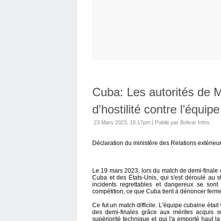
Cuba: Les autorités de 
d'hostilité contre l’équip
23 Mars 2023, 18:17pm
|
Publié par Bolivar Infos
Déclaration du ministère des Relations extérie
Le 19 mars 2023, lors du match de demi-finale 
Cuba et des États-Unis, qui s'est déroulé au 
incidents regrettables et dangereux se sont 
compétition, ce que Cuba tient à dénoncer ferm
Ce fut un match difficile. L'équipe cubaine étai
des demi-finales grâce aux mérites acquis s
supériorité technique et qui l'a emporté haut 