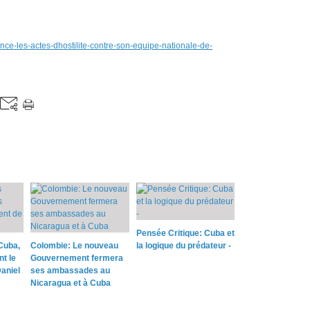
nce-les-actes-dhostilite-contre-son-equipe-nationale-de-
Pensée Critique: Cuba et
Cuba,
Colombie: Le nouveau
la logique du prédateur -
nt le
Gouvernement fermera
aniel
ses ambassades au
Nicaragua et à Cuba