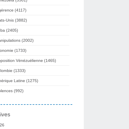
nezuela
(5301)
gérence
(4117)
ats-Unis
(3882)
ba
(2405)
nipulations
(2002)
onomie
(1733)
position Vénézuélienne
(1465)
lombie
(1333)
érique Latine
(1275)
olences
(992)
ives
26