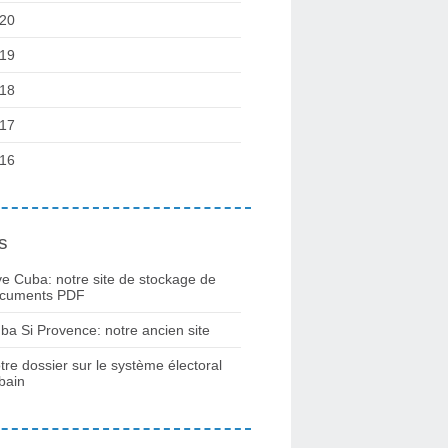
20
19
18
17
16
s
ve Cuba: notre site de stockage de
cuments PDF
ba Si Provence: notre ancien site
tre dossier sur le système électoral
bain