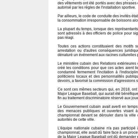
des vêtements ont été portés avec des phrases o
autorisé par les règles de l'installation sportive.
Par ailleurs, le code de conduite des invités étab
la consommation irresponsable de boissons alco
La plupart du temps, lorsque des représentant
sont adressés à des officiers de police pour sig
pas réagi.
Toutes ces actions constituaient des motifs s
arrestation ou d'autres conséquences juridiqu
dénaturé un événement aux racines culturelles 
Le ministère cubain des Relations extérieures 
créé les conditions pour que ces actes aient l
condamné fermement l'incitation à l'indiscipl
politiciens locaux et des personnalités publiq
devoirs, a favorisé la commission d'agressions 
Ce sont ces mêmes secteurs qui, en 2018, ont s
Major League Baseball, qui aurait été bénéfique 
fin au traitement discriminatoire réservé aux jou
Le Gouvernement cubain avait averti en temps 
des menaces publiques et ouvertes visant à 
championnat devant se dérouler dans la ville 
autorités de cette ville.
L'équipe nationale cubaine n'a pas participé 
championnat, elle avait dû faire face à un proc
de la Major League Baseball ont dû demander et 