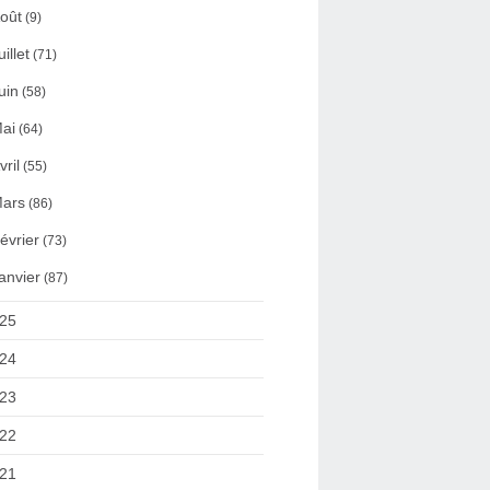
oût
(9)
uillet
(71)
uin
(58)
ai
(64)
vril
(55)
ars
(86)
évrier
(73)
anvier
(87)
25
24
23
22
21