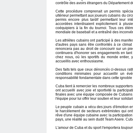
contrôle des avoirs étrangers du Département d
Cette procédure comprenait un permis spécia
ultérieur permettant aux joueurs cubains du circ
permis encore plus tardif permettant leur int
accordées interdisaient explicitement à plu
coéquipiers à la fin du tournoi. Tous ces élém
mondiale de baseball et a entraîné des inconvén
Les athlètes cubains ont participé à des manife
d'autres pays sans être confrontés à ce climat
renoncera pas au droit de concourir sur un pie
continuera d'honorer ses engagements en tant q
chez nous, où les sportifs du monde entier, y
accueillis avec enthousiasme.
Des faits tels que ceux dénoncés ci-dessus ratif
conditions minimales pour accueillir un évé
responsabilité fondamentale dans cette ignoble r
Cuba tient à remercier les nombreux supporters et
ont accueilli avec joie et sportivité la partici
finales avec une équipe composée de Cubains v
l'équipe pour lui offrir leur soutien et leur solidari
Le peuple cubain a vécu des jours d'émotion en
le harcèlement de secteurs extrémistes qui ont 
rêve d'une équipe cubaine avec la participation
pays, une réalité au sein dudit Team Asere. Cuba
L'amour de Cuba et du sport l'emportera toujours