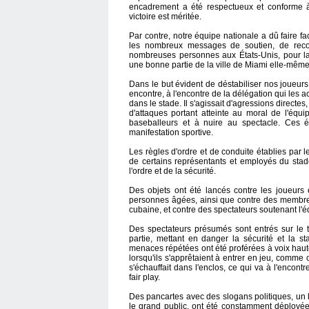
encadrement a été respectueux et conforme à l
victoire est méritée.
Par contre, notre équipe nationale a dû faire fa
les nombreux messages de soutien, de recon
nombreuses personnes aux États-Unis, pour l
une bonne partie de la ville de Miami elle-même
Dans le but évident de déstabiliser nos joueur
encontre, à l'encontre de la délégation qui les 
dans le stade. Il s'agissait d'agressions directes
d'attaques portant atteinte au moral de l'équi
baseballeurs et à nuire au spectacle. Ces 
manifestation sportive.
Les règles d'ordre et de conduite établies par 
de certains représentants et employés du stade
l'ordre et de la sécurité.
Des objets ont été lancés contre les joueurs 
personnes âgées, ainsi que contre des membres
cubaine, et contre des spectateurs soutenant l'
Des spectateurs présumés sont entrés sur le te
partie, mettant en danger la sécurité et la st
menaces répétées ont été proférées à voix haute 
lorsqu'ils s'apprêtaient à entrer en jeu, comme 
s'échauffait dans l'enclos, ce qui va à l'encon
fair play.
Des pancartes avec des slogans politiques, un l
le grand public, ont été constamment déployé