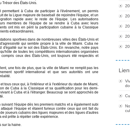
u Trésor des États-Unis.
20
l permettant à Cuba de participer à l'événement, un permis
uit de la Ligue majeure de baseball de rejoindre l'équipe, et un
20
égration rapide avec le reste de l'équipe. Les autorisations
sieurs membres de l'équipe de se rendre à Cuba avec leurs
20
ents ont mis en péril la participation cubaine à la Classique
ients extraordinaires.
20
stations sportives dans de nombreuses villes des États-Unis et
 d'agressivité qui semble propre à la ville de Miami. Cuba ne
20
d d'égalité sur le sol des États-Unis. En revanche, notre pays
u'hôte de toutes les compétitions internationales organisées
 compris ceux des États-Unis, ont toujours été respectés et
ient, une fois de plus, que la ville de Miami ne remplit pas les
Lien
nement sportif international et que ses autorités ont une
éalité.
Vi
 tous ceux qui, à l'intérieur et à l'extérieur du stade de Miami,
do
pation de Cuba à la Classique et sa qualification pour les demi-
ivant à Cuba et à l'étranger. Beaucoup se sont approchés de
Cu
té.
 suivant l'équipe dès les premiers matchs et a également subi
No
attaqué l'équipe et étaient furieux contre ceux qui ont fait du
cu
 de joueurs cubains des ligues majeures et des ligues d'autres
 est prête à répéter cette expérience.
 sur la haine.