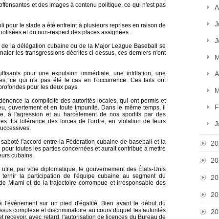
ffensantes et des images à contenu politique, ce qui n'est pas
A
J
li pour le stade a été enfreint à plusieurs reprises en raison de
olisées et du non-respect des places assignées.
J
s de la délégation cubaine ou de la Major League Baseball se
naler les transgressions décrites ci-dessus, ces derniers n'ont
M
uffisants pour une expulsion immédiate, une intrllation, une
A
es, ce qui n'a pas été le cas en l'occurrence. Ces faits ont
profondes pour les deux pays.
M
dénonce la complicité des autorités locales, qui ont permis et
F
ieu, ouvertement et en toute impunité. Dans le même temps, il
ine, à l'agression et au harcèlement de nos sportifs par des
ues. La tolérance des forces de l'ordre, en violation de leurs
J
successives.
aboté l'accord entre la Fédération cubaine de baseball et la
20
pour toutes les parties concernées et aurait contribué à mettre
eurs cubains.
20
utile, par voie diplomatique, le gouvernement des États-Unis
ternir la participation de l'équipe cubaine au segment du
20
de Miami et de la trajectoire corrompue et irresponsable des
20
à l'événement sur un pied d'égalité. Bien avant le début du
essus complexe et discriminatoire au cours duquel les autorités
20
recevoir, avec retard, l'autorisation de licences du Bureau de