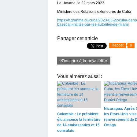
La Havane, le 22 mars 2023
Ministère des Relations extérieures de Cuba
https://fr.granma.cu/cuba/2023-03-22/cuba-deno
baseball-incites-par-les-autorites-de-miami
Partager cet article
Repost
0
S'inscrire à la newsletter
Vous aimerez aussi :
Nicaragua: Après 
Colombie : Le président
les Etats-Unis vise
élu annonce la fermeture
renversement de D
de 14 ambassades et 15
Ortega
consulats