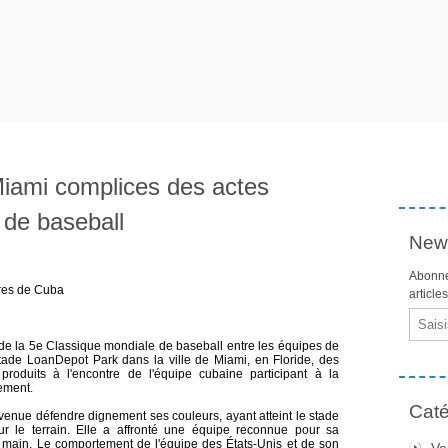
Miami complices des actes
e de baseball
News
Abonne
ures de Cuba
article
Email
de la 5e Classique mondiale de baseball entre les équipes de
stade LoanDepot Park dans la ville de Miami, en Floride, des
produits à l'encontre de l'équipe cubaine participant à la
ement.
Caté
t venue défendre dignement ses couleurs, ayant atteint le stade
ur le terrain. Elle a affronté une équipe reconnue pour sa
la main. Le comportement de l'équipe des États-Unis et de son