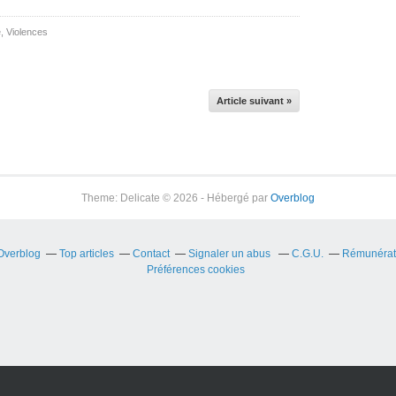
e
,
Violences
Article suivant »
Theme: Delicate © 2026 - Hébergé par
Overblog
 Overblog
Top articles
Contact
Signaler un abus
C.G.U.
Rémunérati
Préférences cookies