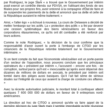
par Rodriguez, le juge Stark « a trouvé que le Gouvernement par intérim
avait exercé un contrôle étendu sur PDVSA, en l'utilisant des fonds de ses
filiales pour ses propres fins, avoir ordonné à la compagnie d'État de faire et
de suspendre les paiements de la dette et annoncé que sa dette et celle de
la République auraient le même traitement. »
Ainsi, « l'alter égo » a échoué à nouveau. La cours de Delaware a décidé de
mettre l'embargo sur les actifs. La « protection des actifs » a fini par devenir
une cession systématique des biens vénézuéliens en faveur des
corporations étasuniennes, ce qu'ils ont dit combattre a été renforcé par
leurs actions.
Comme le note Rodriguez, « la décision de la cour confirme que la
responsabilité d'avoir ouvert la porte à l'embargo de CITGO par les
créanciers de la République retombe totalement sur le Gouvernement
intérimaire. »
Si on tient compte du fait que l'économiste vénézuélien est un porte-parole
d'un secteur de l'opposition, nous pouvons conclure que les principaux
opérateurs du « président par intérim », l’accusent – encore une fois - de
corruption, surtout parce qu'il est « inexcusable qu’après avoir dépensé des
dizaines de millions de dollars en avocats, le président par intérim soit
tombé dans des pièges aussi basiques. Qu’il l’ait fait sème de sérieux
doutes sur l'intégrité de ceux qui avaient la charge de conduire ces affaires.
»
Avec la récente autorisation judiciaire, le montant total à confisquer atteint
quelques 7 600 000 000 de dollars en faveur de 9 entreprises nord-
américaines.
La direction ad hoc de CITGO a annoncé qu'elle va faire appel de la
dernière décision du juge Stark mais il semble improbable qu'elle réussisse