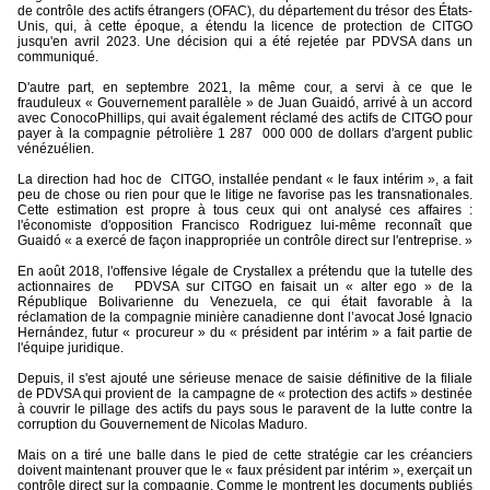
de contrôle des actifs étrangers (OFAC), du département du trésor des États-
Unis, qui, à cette époque, a étendu la licence de protection de CITGO
jusqu'en avril 2023. Une décision qui a été rejetée par PDVSA dans un
communiqué.
D'autre part, en septembre 2021, la même cour, a servi à ce que le
frauduleux « Gouvernement parallèle » de Juan Guaidó, arrivé à un accord
avec ConocoPhillips, qui avait également réclamé des actifs de CITGO pour
payer à la compagnie pétrolière 1 287
000 000 de dollars d'argent public
vénézuélien.
La direction had hoc de
CITGO, installée pendant « le faux intérim », a fait
peu de chose ou rien pour que le litige ne favorise pas les transnationales.
Cette estimation est propre à tous ceux qui ont analysé ces affaires :
l'économiste d'opposition Francisco Rodriguez lui-même reconnaît que
Guaidó « a exercé de façon inappropriée un contrôle direct sur l'entreprise. »
En août 2018, l'offensive légale de Crystallex a prétendu que la tutelle des
actionnaires de
PDVSA sur CITGO en faisait un « alter ego » de la
République Bolivarienne du Venezuela, ce qui était favorable à la
réclamation de la compagnie minière canadienne dont l’avocat José Ignacio
Hernández, futur « procureur » du « président par intérim » a fait partie de
l'équipe juridique.
Depuis, il s'est ajouté une sérieuse menace de saisie définitive de la filiale
de PDVSA qui provient de
la campagne de « protection des actifs » destinée
à couvrir le pillage des actifs du pays sous le paravent de la lutte contre la
corruption du Gouvernement de Nicolas Maduro.
Mais on a tiré une balle dans le pied de cette stratégie car les créanciers
doivent maintenant prouver que le « faux président par intérim », exerçait un
contrôle direct sur la compagnie. Comme le montrent les documents publiés