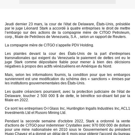
Jeudi dernier 23 mars, la cour de l'état de Delaware, États-Unis, présidée
par le juge Léonard Stark a accordé à quatre entreprises le droit de mettre
l’embargo sur des actions de la compagnie mère de CITGO Petroleum,
corp., filiale de Petróleos de Venezuela, S.A. , selon un rapport de Reuters.
La compagnie mère de CITGO s’appelle PDV Holding.
Les plaintes devant la cour des États-Unis de la part d'entreprises
transnationales qui exigent du Venezuela le paiement de dettes ont eu le
juge Stark comme dépositaire fiable pour mener à bien des décisions
négatives à propos des actifs vénézuéliens en Amérique du Nord.
Mais, selon les informations fournis, la condition pour que les embargos
surviennent est une modification du schéma des « sanctions » émises par
les institutions gouvernementales des États-Unis.
Les quatre créanciers pourraient, avec la protection judiciaire de l'état de
Delaware, toucher 2 500 000 $ de dette, le bénéfice soi-disant fait par la
filiale en 2022.
Ce sont les entreprises O-I Glass Inc, Huntington Ingalls Industries Inc, ACL1
Investments Ltd et Rusoro Mining Ltd.
Pendant la seconde semaine d'octobre 2022, Stark a ordonné la vente
d'actions de CITGO pour indemniser Crystallex avec 970 000 000 de dollars
pour une mine nationalisée en 2010 sous le Gouvernement du président
Hugo Chavez et a donné un délai de 6 mois pour obtenir l'accord du bureau