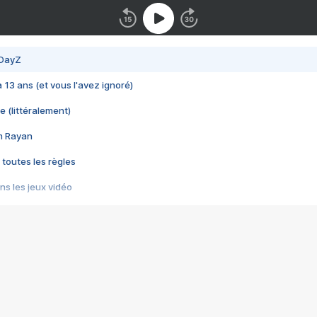
 DayZ
 a 13 ans (et vous l'avez ignoré)
e (littéralement)
im Rayan
 toutes les règles
s les jeux vidéo
us choquant de Rockstar ? - Le scandale BULLY
e plus moche de Steam
du RÊVE tourne au CAUCHEMAR
pendant 8 heures
it… à tort