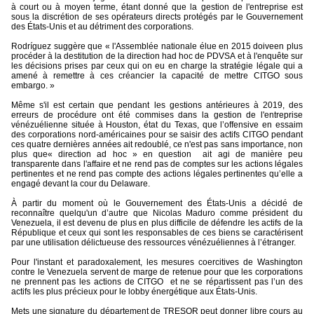
à court ou à moyen terme, étant donné que la gestion de l'entreprise est
sous la discrétion de ses opérateurs directs protégés par le Gouvernement
des États-Unis et au détriment des corporations.
Rodríguez suggère que « l'Assemblée nationale élue en 2015 doiveen plus
procéder à la destitution de la direction had hoc de PDVSA et à l'enquête sur
les décisions prises par ceux qui on eu en charge la stratégie légale qui a
amené à remettre à ces créancier la capacité de mettre CITGO sous
embargo. »
Même s'il est certain que pendant les gestions antérieures à 2019, des
erreurs de procédure ont été commises dans la gestion de l'entreprise
vénézuélienne située à Houston, état du Texas, que l’offensive en essaim
des corporations nord-américaines pour se saisir des actifs CITGO pendant
ces quatre dernières années ait redoublé, ce n'est pas sans importance, non
plus que« direction ad hoc » en question
ait agi de manière peu
transparente dans l'affaire et ne rend pas de comptes sur les actions légales
pertinentes et ne rend pas compte des actions légales pertinentes qu’elle a
engagé devant la cour du Delaware.
À partir du moment où le Gouvernement des États-Unis a décidé de
reconnaître quelqu'un d’autre que Nicolas Maduro comme président du
Venezuela, il est devenu de plus en plus difficile de défendre les actifs de la
République et ceux qui sont les responsables de ces biens se caractérisent
par une utilisation délictueuse des ressources vénézuéliennes à l’étranger.
Pour l'instant et paradoxalement, les mesures coercitives de Washington
contre le Venezuela servent de marge de retenue pour que les corporations
ne prennent pas les actions de CITGO
et ne se répartissent pas l’un des
actifs les plus précieux pour le lobby énergétique aux États-Unis.
Mets une signature du département de TRESOR peut donner libre cours au