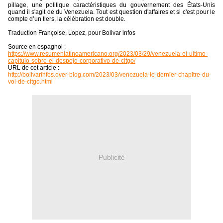
pillage, une politique caractéristiques du gouvernement des États-Unis
quand il s'agit de du Venezuela. Tout est question d'affaires et si c'est pour le
compte d’un tiers, la célébration est double.
Traduction Françoise, Lopez, pour Bolivar infos
Source en espagnol :
https://www.resumenlatinoamericano.org/2023/03/29/venezuela-el-ultimo-
capitulo-sobre-el-despojo-corporativo-de-citgo/
URL de cet article :
http://bolivarinfos.over-blog.com/2023/03/venezuela-le-dernier-chapitre-du-
vol-de-citgo.html
Publicité