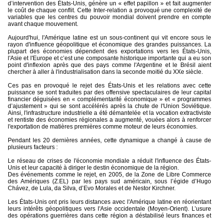
d’intervention des États-Unis, génère un « effet papillon » et fait augmenter
le coût de chaque conflit. Cette Inter-relation a provoqué une complexité de
variables que les centres du pouvoir mondial doivent prendre en compte
avant chaque mouvement.
Aujourd'hui, l'Amérique latine est un sous-continent qui vit encore sous le
rayon d'influence géopolitique et économique des grandes puissances. La
plupart des économies dépendent des exportations vers les États-Unis,
l'Asie et l'Europe et c’est une composante historique importante qui a eu son
point d'inflexion après que des pays comme l'Argentine et le Brésil aient
chercher à aller à l'industrialisation dans la seconde moitié du XXe siècle.
Ces pas en provoqué le rejet des États-Unis et les relations avec cette
puissance se sont traduites par des offensive spectaculaires de leur capital
financier déguisées en « complémentarité économique » et « programmes
d’ajustement » qui se sont accélérés après la chute de l'Union Soviétique.
Ainsi, l'infrastructure industrielle a été démantelée et la vocation extractiviste
et rentiste des économies régionales a augmenté, vouées alors à renforcer
l'exportation de matières premières comme moteur de leurs économies.
Pendant les 20 dernières années, cette dynamique a changé à cause de
plusieurs facteurs :
Le réseau de crises de l'économie mondiale a réduit l'influence des États-
Unis et leur capacité à diriger le destin économique de la région.
Des événements comme le rejet, en 2005, de la Zone de Libre Commerce
des Amériques (Z.EL) par les pays sud américain, sous l’égide d’Hugo
Chávez, de Lula, da Silva, d’Evo Morales et de Nestor Kirchner.
Les États-Unis ont pris leurs distances avec l'Amérique latine en réorientant
leurs intérêts géopolitiques vers l'Asie occidentale (Moyen-Orient). L’usure
des opérations guerrières dans cette région a déstabilisé leurs finances et