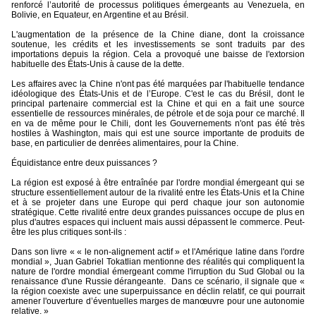
renforcé l’autorité de processus politiques émergeants au Venezuela, en
Bolivie, en Equateur, en Argentine et au Brésil.
L'augmentation de la présence de la Chine diane, dont la croissance
soutenue, les crédits et les investissements se sont traduits par des
importations depuis la région. Cela a provoqué une baisse de l'extorsion
habituelle des États-Unis à cause de la dette.
Les affaires avec la Chine n'ont pas été marquées par l'habituelle tendance
idéologique des États-Unis et de l’Europe. C'est le cas du Brésil, dont le
principal partenaire commercial est la Chine et qui en a fait une source
essentielle de ressources minérales, de pétrole et de soja pour ce marché. Il
en va de même pour le Chili, dont les Gouvernements n'ont pas été très
hostiles à Washington, mais qui est une source importante de produits de
base, en particulier de denrées alimentaires, pour la Chine.
Équidistance entre deux puissances ?
La région est exposé à être entraînée par l'ordre mondial émergeant qui se
structure essentiellement autour de la rivalité entre les États-Unis et la Chine
et à se projeter dans une Europe qui perd chaque jour son autonomie
stratégique. Cette rivalité entre deux grandes puissances occupe de plus en
plus d'autres espaces qui incluent mais aussi dépassent le commerce. Peut-
être les plus critiques sont-ils :
Dans son livre « « le non-alignement actif » et l'Amérique latine dans l'ordre
mondial », Juan Gabriel Tokatlian mentionne des réalités qui compliquent la
nature de l'ordre mondial émergeant comme l'irruption du Sud Global ou la
renaissance d'une Russie dérangeante.
Dans ce scénario, il signale que «
la région coexiste avec une superpuissance en déclin relatif, ce qui pourrait
amener l'ouverture d’éventuelles marges de manœuvre pour une autonomie
relative. »