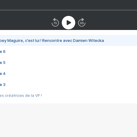
bey Maguire, c'est lui ! Rencontre avec Damien Witecka
e 6
e 5
e 4
e 3
s créatrices de la VF !
e 2
e 1
e Mektoub My Love arrive enfin ! Rencontre avec Shaïn Boumedine et Sal