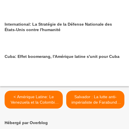
International: La Stratégie de la Défense Nationale des
États-Unis contre l'humanité
Cuba: Effet boomerang, l'Amérique latine s'unit pour Cuba
< Amérique Latine: Le
Salvador : La lutte anti-
Venezuela et la Colombie
impérialiste de Farabundo
signent une déclaration
Martí >
conjointe sur la sécurité
Hébergé par Overblog