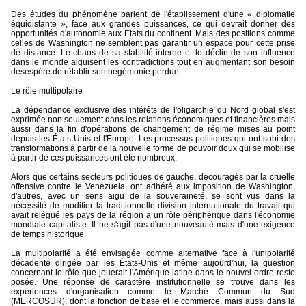
Des études du phénomène parlent de l'établissement d'une « diplomatie
équidistante », face aux grandes puissances, ce qui devrait donner des
opportunités d'autonomie aux Etats du continent. Mais des positions comme
celles de Washington ne semblent pas garantir un espace pour cette prise
de distance. Le chaos de sa stabilité interne et le déclin de son influence
dans le monde aiguisent les contradictions tout en augmentant son besoin
désespéré de rétablir son hégémonie perdue.
Le rôle multipolaire
La dépendance exclusive des intérêts de l'oligarchie du Nord global s'est
exprimée non seulement dans les relations économiques et financières mais
aussi dans la fin d'opérations de changement de régime mises au point
depuis les États-Unis et l'Europe. Les processus politiques qui ont subi des
transformations à partir de la nouvelle forme de pouvoir doux qui se mobilise
à partir de ces puissances ont été nombreux.
Alors que certains secteurs politiques de gauche, découragés par la cruelle
offensive contre le Venezuela, ont adhéré aux imposition de Washington,
d'autres, avec un sens aigu de la souveraineté, se sont vus dans la
nécessité de modifier la traditionnelle division internationale du travail qui
avait relégué les pays de la région à un rôle périphérique dans l'économie
mondiale capitaliste. Il ne s'agit pas d'une nouveauté mais d'une exigence
de temps historique.
La multipolarité a été envisagée comme alternative face à l'unipolarité
décadente dirigée par les États-Unis et même aujourd'hui, la question
concernant le rôle que jouerait l'Amérique latine dans le nouvel ordre reste
posée. Une réponse de caractère institutionnelle se trouve dans les
expériences d'organisation comme le Marché Commun du Sud
(MERCOSUR), dont la fonction de base et le commerce, mais aussi dans la