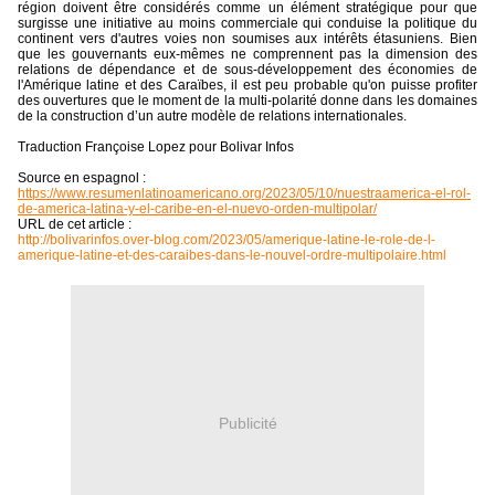
région doivent être considérés comme un élément stratégique pour que
surgisse une initiative au moins commerciale qui conduise la politique du
continent vers d'autres voies non soumises aux intérêts étasuniens. Bien
que les gouvernants eux-mêmes ne comprennent pas la dimension des
relations de dépendance et de sous-développement des économies de
l'Amérique latine et des Caraïbes, il est peu probable qu'on puisse profiter
des ouvertures que le moment de la multi-polarité donne dans les domaines
de la construction d’un autre modèle de relations internationales.
Traduction Françoise Lopez pour Bolivar Infos
Source en espagnol :
https://www.resumenlatinoamericano.org/2023/05/10/nuestraamerica-el-rol-
de-america-latina-y-el-caribe-en-el-nuevo-orden-multipolar/
URL de cet article :
http://bolivarinfos.over-blog.com/2023/05/amerique-latine-le-role-de-l-
amerique-latine-et-des-caraibes-dans-le-nouvel-ordre-multipolaire.html
Publicité