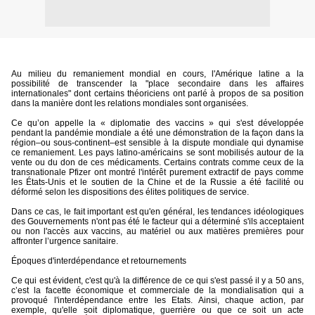
Au milieu du remaniement mondial en cours, l'Amérique latine a la
possibilité de transcender la "place secondaire dans les affaires
internationales" dont certains théoriciens ont parlé à propos de sa position
dans la manière dont les relations mondiales sont organisées.
Ce qu’on appelle la « diplomatie des vaccins » qui s'est développée
pendant la pandémie mondiale a été une démonstration de la façon dans la
région–ou sous-continent–est sensible à la dispute mondiale qui dynamise
ce remaniement. Les pays latino-américains se sont mobilisés autour de la
vente ou du don de ces médicaments. Certains contrats comme ceux de la
transnationale Pfizer ont montré l'intérêt purement extractif de pays comme
les États-Unis et le soutien de la Chine et de la Russie a été facilité ou
déformé selon les dispositions des élites politiques de service.
Dans ce cas, le fait important est qu'en général, les tendances idéologiques
des Gouvernements n'ont pas été le facteur qui a déterminé s'ils acceptaient
ou non l'accès aux vaccins, au matériel ou aux matières premières pour
affronter l’urgence sanitaire.
Époques d'interdépendance et retournements
Ce qui est évident, c'est qu'à la différence de ce qui s'est passé il y a 50 ans,
c’est la facette économique et commerciale de la mondialisation qui a
provoqué l'interdépendance entre les Etats. Ainsi, chaque action, par
exemple, qu'elle soit diplomatique, guerrière ou que ce soit un acte