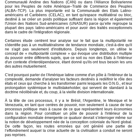
Communauté Andine des Nations (CAN) ou dans l'Alliance Bolivarienne
pour les Peuples de notre Amérique–Traité de Commerce des Peuples
(ALBA–TCP). La plus importante est la Communauté des Etats Latino-
américains et Caribéens (CELAC), en tant qu'espace multilatéral ou bloc,
destiné à se créer un poids politique suffisant dans la région et également
l'Union des Nations Sud-américaines (UNASUR) parce qu’elle regroupe la
plupart des pays latino-américains et pour avoir des traités exceptionnels
dans le cadre de l'intégration régionale.
Certaines étude centrent leur analyse sur le fait que la multipolarité ne
s'identifie pas à un multilatéralisme de tendance mondiale, c'est-à-dire qu'il
ne s'agit pas seulement d'institutions. Depuis longtemps, on utilise le
concept de « multipolarité complexe » qui évoque une distribution multiple
du pouvoir entre différents sujets, que ce soit ou non des Etats à l'intérieur
d'un contexte d'interdépendance, étant donné qu'ils ont tous besoin les uns
des autres mutuellement.
C'est pourquoi parler de l'Amérique latine comme d'un pôle à l'intérieur de la
complexité, demande d'analyser les facteurs destinés à redéfinir le rôle des
états et ceux qui cherche à les transformer parmi lesquels les O.N.G., et leur
prolongation systémique le multistakeholder, qui servent de standard à la
doctrine néolibérale et, du coup, à la vieille division internationale.
À la tête de ces processus, il y a le Brésil, l'Argentine, le Mexique et le
Venezuela, en tant que centres de pouvoir, non seulement à cause de leur
processus politique mais à cause de ce que représentent leurs économies
dans la région. Pour constituer un pôle de pouvoir à l'intérieur de la
configuration mondiale émergente ce quatuor devrait s’interroger même sur
la notion de développement née de la conception coloniale du Nord global.
De cette façon, les routes erronées qui ont généré une partie de
l’effondrement auquel la crise actuelle de la civilisation a conduit ne seront
pas reprises.