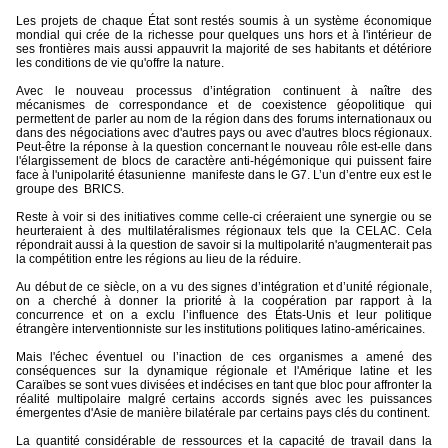
Les projets de chaque État sont restés soumis à un système économique
mondial qui crée de la richesse pour quelques uns hors et à l'intérieur de
ses frontières mais aussi appauvrit la majorité de ses habitants et détériore
les conditions de vie qu'offre la nature.
Avec le nouveau processus d’intégration continuent à naître des
mécanismes de correspondance et de coexistence géopolitique qui
permettent de parler au nom de la région dans des forums internationaux ou
dans des négociations avec d'autres pays ou avec d'autres blocs régionaux.
Peut-être la réponse à la question concernant le nouveau rôle est-elle dans
l'élargissement de blocs de caractère anti-hégémonique qui puissent faire
face à l'unipolarité étasunienne
manifeste dans le G7. L’un d’entre eux est le
groupe des
BRICS.
Reste à voir si des initiatives comme celle-ci créeraient une synergie ou se
heurteraient à des multilatéralismes régionaux tels que la CELAC. Cela
répondrait aussi à la question de savoir si la multipolarité n'augmenterait pas
la compétition entre les régions au lieu de la réduire.
Au début de ce siècle, on a vu des signes d’intégration et d’unité régionale,
on a cherché à donner la priorité à la coopération par rapport à la
concurrence et on a exclu l’influence des États-Unis et leur politique
étrangère interventionniste sur les institutions politiques latino-américaines.
Mais l'échec éventuel ou l’inaction de ces organismes a amené des
conséquences sur la dynamique régionale et l'Amérique latine et les
Caraïbes se sont vues divisées et indécises en tant que bloc pour affronter la
réalité multipolaire malgré certains accords signés avec les puissances
émergentes d'Asie de manière bilatérale par certains pays clés du continent.
La quantité considérable de ressources et la capacité de travail dans la