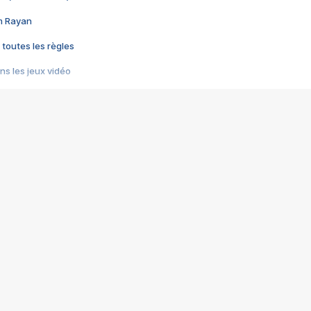
im Rayan
 toutes les règles
s les jeux vidéo
us choquant de Rockstar ? - Le scandale BULLY
e plus moche de Steam
du RÊVE tourne au CAUCHEMAR
pendant 8 heures
it… à tort
umiliés par un jeu vidéo
ire - Final Fantasy 8
ti un empire - Age of Empires
story DOFUS