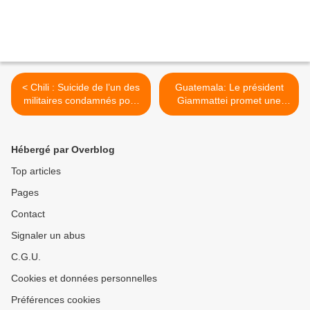
< Chili : Suicide de l’un des
Guatemala: Le président
militaires condamnés pour
Giammattei promet une
l’assassinat de Victor Jara
passation de pouvoir sans
précédent >
Hébergé par Overblog
Top articles
Pages
Contact
Signaler un abus
C.G.U.
Cookies et données personnelles
Préférences cookies