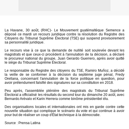
La Havane, 30 août, (RHC)- Le Mouvement guatémaltèque Semence a
déposé ce mardi un recours juridique contre la résolution du Registre des
Citoyens du Tribunal Suprême Électoral (TSE) qui suspend provisoirement
sa personnalité juridique.
Le recours vise à ce que la demande de nullité soit soulevée devant les
magistrats et que ceux-ci procèdent à l'annulation de la décision, a déclaré
le procureur national du groupe, Juan Gerardo Guerrero, après avoir quitté
le siège du Tribunal Suprême Électoral.
Le responsable du Registre des citoyens du TSE, Ramiro Muñoz, a décidé
la veille de se conformer à la décision du septième juge pénal, Fredy
Orellana, concernant l'annulation de la force politique en question, pour
avoir prétendument falsifié des signatures sur sa constitution en 2018.
Peu après, l'assemblée plénière des magistrats du Tribunal Suprême
Électoral a officialisé les résultats du second tour du dimanche 20 août, avec
Bernardo Arévalo et Karin Herrera comme binôme présidentiel élu.
Des organisations locales et internationales ont mis en garde contre cette
nouvelle situation qui complique le scénario du vote et qui continue à avoir
pour but de réaliser un coup d'État technique à la démocratie.
Source : Prensa Latina