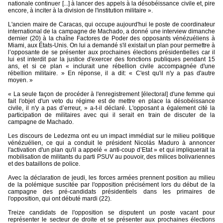
nationale continuer [...] à lancer des appels à la désobéissance civile et, pire
encore, à inciter à la division de l'institution militaire ».
L'ancien maire de Caracas, qui occupe aujourd'hui le poste de coordinateur
international de la campagne de Machado, a donné une interview dimanche
dernier (20) à la chaîne Factores de Poder des opposants vénézuéliens à
Miami, aux États-Unis. On lui a demandé s'il existait un plan pour permettre à
l’opposante de se présenter aux prochaines élections présidentielles car il
lui est interdit par la justice d'exercer des fonctions publiques pendant 15
ans, et si ce plan « inclurait une rébellion civile accompagnée d'une
rébellion militaire. » En réponse, il a dit: « C'est qu'il n'y a pas d'autre
moyen. »
« La seule façon de procéder à l'enregistrement [électoral] d'une femme qui
fait l'objet d'un veto du régime est de mettre en place la désobéissance
civile, il n'y a pas d’erreur, » a-t-il déclaré. L'opposant a également cité la
participation de militaires avec qui il serait en train de discuter de la
campagne de Machado.
Les discours de Ledezma ont eu un impact immédiat sur le milieu politique
vénézuélien, ce qui a conduit le président Nicolás Maduro à annoncer
l'activation d'un plan qu'il a appelé « anti-coup d’Etat » et qui impliquerait la
mobilisation de militants du parti PSUV au pouvoir, des milices bolivariennes
et des bataillons de police.
Avec la déclaration de jeudi, les forces armées prennent position au milieu
de la polémique suscitée par l'opposition précisément lors du début de la
campagne des pré-candidats présidentiels dans les primaires de
l'opposition, qui ont débuté mardi (22).
Treize candidats de l'opposition se disputent un poste vacant pour
représenter le secteur de droite et se présenter aux prochaines élections