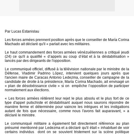
Par Lucas Estanislau
Les forces armées prennent position après que le conseiller de María Corina
Machado ait déclaré qu'il « parlait avec les militaires.
Le haut commandement des forces armées vénézuéliennes a critiqué jeudi
(24) ce qu'il a qualifié « d’appels au coup d’état et à la déstabilisation »
lancés par des dirigeants de l'opposition.
Le communiqué officiel, diffusé à la télévision nationale par le ministre de la
Défense, Vladimir Padrino López, intervient quelques jours après que
l'ancien maire de Caracas Antonio Ledezma, conseiller de campagne de la
candidate de droite à la présidence, María Corina Machado, ait envisagé un
« plan de désobéissance civile » si on
empêche l’opposition de participer
normalement aux élections.
« Les forces armées réitèrent leur rejet le plus absolu et le plus fort de ce
type d'appel putschiste et déstabilisant auquel nous saurons répondre de
manière ferme et déterminée pour vaincre les intrigues et les instigations
autant de fois que nécessaire, comme nous l'avons fait auparavant, » a
déclaré le ministre.
Le communiqué militaire a également fait directement référence au plan
présumé mentionné par Ledezma et a déclaré qu'il était « inhabituel de voir
certains individus
dont on se souvient tristement sur la scène politique