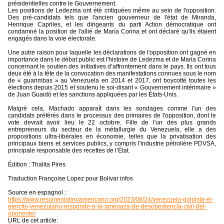
présidentielles contre le Gouvernement.
Les positions de Ledezma ont été critiquées même au sein de l'opposition.
Des pré-candidats tels que l'ancien gouverneur de l'état de Miranda,
Henrique Capriles, et les dirigeants du parti Action démocratique ont
condamné la position de l'allié de María Corina et ont déclaré qu'ils étaient
engagés dans la voie électorale.
Une autre raison pour laquelle les déclarations de l'opposition ont gagné en
importance dans le débat public est l'histoire de Ledezma et de Maria Corina
concernant le soutien des initiatives d’affrontement dans le pays. Ils ont tous
deux été à la tête de la convocation des manifestations connues sous le nom
de « guarimbas » au Venezuela en 2014 et 2017, ont boycotté toutes les
élections depuis 2015 et soutenu le soi-disant « Gouvernement intérimaire »
de Juan Guaidó et les sanctions appliquées par les États-Unis.
Malgré cela, Machado apparaît dans les sondages comme l'un des
candidats préférés dans le processus des primaires de l'opposition, dont le
vote devrait avoir lieu le 22 octobre. Fille de l'un des plus grands
entrepreneurs du secteur de la métallurgie du Venezuela, elle a des
propositions ultra-libérales en économie, telles que la privatisation des
principaux biens et services publics, y compris l'industrie pétrolière PDVSA,
principale responsable des recettes de l’État.
Édition : Thalita Pires
Traduction Françoise Lopez pour Bolivar infos
Source en espagnol :
https://www.resumenlatinoamericano.org/2023/08/24/venezuela-golpista-el-
ejercito-venezolano-responde-a-la-amenaza-de-desobediencia-civil-del-
oponente/
URL de cet article: