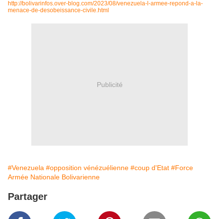
http://bolivarinfos.over-blog.com/2023/08/venezuela-l-armee-repond-a-la-
menace-de-desobeissance-civile.html
Publicité
#Venezuela
#opposition vénézuélienne
#coup d'Etat
#Force
Armée Nationale Bolivarienne
Partager