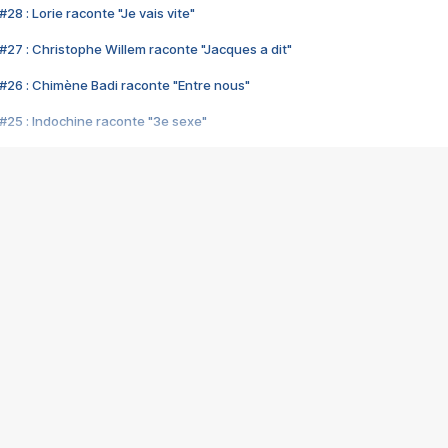
28 : Lorie raconte "Je vais vite"
#27 : Christophe Willem raconte "Jacques a dit"
#26 : Chimène Badi raconte "Entre nous"
#25 : Indochine raconte "3e sexe"
#24 : Zaho raconte "C'est chelou"
#23 : Patrick Bruel raconte "Au café des délices"
#22 : Kyo raconte "Le chemin"
#21 : Nolwenn Leroy raconte "Cassé"
#20 : Patrick Hernandez raconte "Born to be alive"
#19 : Lorie raconte "Près de moi"
#18 : Michael Jones raconte "A nos actes manqués" (avec Jean-Jacque
#17 : Khaled raconte "Aïcha"
#16 : Corneille raconte "Parce qu'on vient de loin"