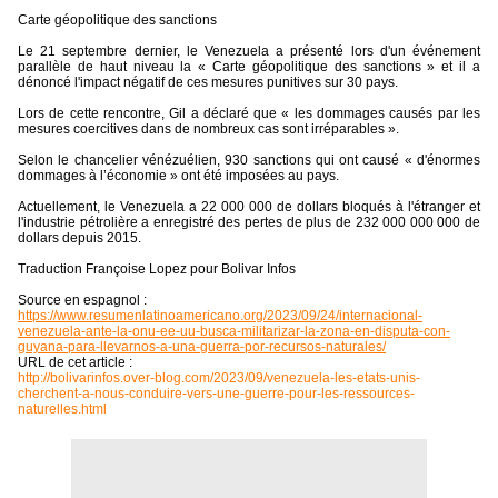
Carte géopolitique des sanctions
Le 21 septembre dernier, le Venezuela a présenté lors d'un événement
parallèle de haut niveau la « Carte géopolitique des sanctions » et il a
dénoncé l'impact négatif de ces mesures punitives sur 30 pays.
Lors de cette rencontre, Gil a déclaré que « les dommages causés par les
mesures coercitives dans de nombreux cas sont irréparables ».
Selon le chancelier vénézuélien, 930 sanctions qui ont causé « d'énormes
dommages à l’économie » ont été imposées au pays.
Actuellement, le Venezuela a 22 000 000 de dollars bloqués à l'étranger et
l'industrie pétrolière a enregistré des pertes de plus de 232 000 000 000 de
dollars depuis 2015.
Traduction Françoise Lopez pour Bolivar Infos
Source en espagnol :
https://www.resumenlatinoamericano.org/2023/09/24/internacional-
venezuela-ante-la-onu-ee-uu-busca-militarizar-la-zona-en-disputa-con-
guyana-para-llevarnos-a-una-guerra-por-recursos-naturales/
URL de cet article :
http://bolivarinfos.over-blog.com/2023/09/venezuela-les-etats-unis-
cherchent-a-nous-conduire-vers-une-guerre-pour-les-ressources-
naturelles.html