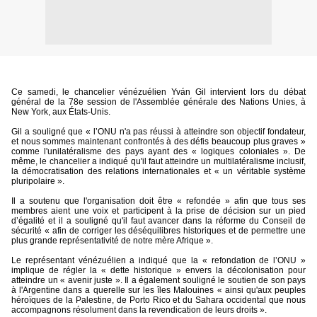
Ce samedi, le chancelier vénézuélien Yván Gil intervient lors du débat
général de la 78e session de l'Assemblée générale des Nations Unies, à
New York, aux États-Unis.
Gil a souligné que « l’ONU n'a pas réussi à atteindre son objectif fondateur,
et nous sommes maintenant confrontés à des défis beaucoup plus graves »
comme l'unilatéralisme des pays ayant des « logiques coloniales ». De
même, le chancelier a indiqué qu'il faut atteindre un multilatéralisme inclusif,
la démocratisation des relations internationales et « un véritable système
pluripolaire ».
Il a soutenu que l'organisation doit être « refondée » afin que tous ses
membres aient une voix et participent à la prise de décision sur un pied
d’égalité et il a souligné qu'il faut avancer dans la réforme du Conseil de
sécurité « afin de corriger les déséquilibres historiques et de permettre une
plus grande représentativité de notre mère Afrique ».
Le représentant vénézuélien a indiqué que la « refondation de l’ONU »
implique de régler la « dette historique » envers la décolonisation pour
atteindre un « avenir juste ». Il a également souligné le soutien de son pays
à l'Argentine dans a querelle sur les îles Malouines « ainsi qu'aux peuples
héroïques de la Palestine, de Porto Rico et du Sahara occidental que nous
accompagnons résolument dans la revendication de leurs droits ».