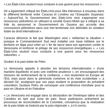
« Les États-Unis veulent nous conduire à une guerre pour les ressources »
Gil a également critiqué les États-Unis pour être intervenus à nouveau dans
le différend territorial entre Caracas et Londres sur l’Esequibo Guyanais:
« Aujourd’hui, le Gouvernement des Etats-Unis veut s'approprier nos
ressources pétrolières en utilisant la société Exxon Mobil qui a intégré à sa
liste du personnel le Gouvernement du Guyana qui accorde des
concessions pétrolières dans une mer territoriale non délimitée en violation
totale du droit international ».
Caracas dénonce le fait que Washington veut « militariser la situation »
puisque le Commandement Sud veut installer une base militaire sur le
territoire en litige pour créer un « fer de lance dans son agression contre le
Venezuela et renforcer le pillage de ses ressources énergétiques ». « Les
États-Unis veulent nous conduire à une guerre pour les ressources
naturelles. »
Soutien à la paix totale de Petro
Le Venezuela appelle à aborder les tensions internationales « d'une
manière équilibrée et avec une extrême prudence », en encourageant des
mesures de renforcement de la confiance, « non seulement en Europe de
l'Est, mais aussi dans la péninsule coréenne et en Asie occidentale », a
déclaré Gil, soulignant que son pays soutient la proposition du président
colombien, Gustavo Petro, de convoquer une conférence mondiale pour la
paix en Ukraine et en Palestine.
« Le Venezuela est engagé dans la déclaration de l'Amérique latine et des
Caraïbes en tant que zone de paix. Nous participons activement au
processus de réconciliation de la Colombie, convaincus que la réalisation
de la paix totale se traduira par la paix régionale », a-t-il conclu.