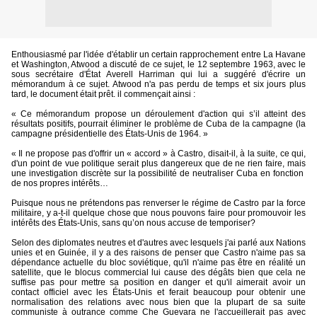
Enthousiasmé par l'idée d'établir un certain rapprochement entre La Havane
et Washington, Atwood a discuté de ce sujet, le 12 septembre 1963, avec le
sous secrétaire d'État Averell Harriman qui lui a suggéré d'écrire un
mémorandum à ce sujet. Atwood n'a pas perdu de temps et six jours plus
tard, le document était prêt. il commençait ainsi :
« Ce mémorandum propose un déroulement d'action qui s’il atteint des
résultats positifs, pourrait éliminer le problème de Cuba de la campagne (la
campagne présidentielle des États-Unis de 1964. »
« Il ne propose pas d'offrir un « accord » à Castro, disait-il, à la suite, ce qui,
d'un point de vue politique serait plus dangereux que de ne rien faire, mais
une investigation discrète sur la possibilité de neutraliser Cuba en fonction
de nos propres intérêts…
Puisque nous ne prétendons pas renverser le régime de Castro par la force
militaire, y a-t-il quelque chose que nous pouvons faire pour promouvoir les
intérêts des États-Unis, sans qu’on nous accuse de temporiser?
Selon des diplomates neutres et d'autres avec lesquels j'ai parlé aux Nations
unies et en Guinée, il y a des raisons de penser que Castro n'aime pas sa
dépendance actuelle du bloc soviétique, qu'il n'aime pas être en réalité un
satellite, que le blocus commercial lui cause des dégâts bien que cela ne
suffise pas pour mettre sa position en danger et qu'il aimerait avoir un
contact officiel avec les États-Unis et ferait beaucoup pour obtenir une
normalisation des relations avec nous bien que la plupart de sa suite
communiste à outrance comme Che Guevara ne l'accueillerait pas avec