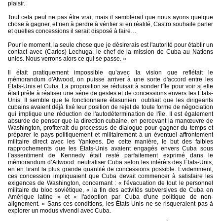
plaisir.
Tout cela peut ne pas être vrai, mais il semblerait que nous ayons quelque
chose à gagner, et rien à perdre à vérifier si en réalité, Castro souhaite parler
et quelles concessions il serait disposé à faire…
Pour le moment, la seule chose que je désirerais est l'autorité pour établir un
contact avec (Carlos) Lechuga, le chef de la mission de Cuba au Nations
unies. Nous verrons alors ce qui se passe. »
Il était pratiquement impossible qu’avec la vision que reflétait le
mémorandum d'Atwood, on puisse arriver à une sorte d'accord entre les
États-Unis et Cuba. La proposition se réduisait à sonder l'île pour voir si elle
était prête à réaliser une série de gestes et de concessions envers les États-
Unis. Il semble que le fonctionnaire étasunien
oubliait que les dirigeants
cubains avaient déjà fixé leur position de rejet de toute forme de négociation
qui implique une réduction de l'autodétermination de l'île. Il est également
absurde de penser que la direction cubaine, en percevant la manœuvre de
Washington, profiterait du processus de dialogue pour gagner du temps et
préparer le pays politiquement et militairement à un éventuel affrontement
militaire direct avec les Yankees. De cette manière, le but des faibles
rapprochements que les États-Unis avaient engagés envers Cuba sous
l’assentiment de Kennedy était resté parfaitement exprimé dans le
mémorandum d’Attwood: neutraliser Cuba selon les intérêts des États-Unis,
en en tirant la plus grande quantité de concessions possible. Évidemment,
ces concession impliquaient que Cuba devait commencer à satisfaire les
exigences de Washington, concernant : « l'évacuation de tout le personnel
militaire du bloc soviétique, « la fin des activités subversives de Cuba en
Amérique latine » et « l'adoption par Cuba d'une politique de non-
alignement. » Sans ces conditions, les États-Unis ne se risqueraient pas à
explorer un modus vivendi avec Cuba.