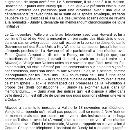
augmentait de façon accélérée. Le 5 novembre, il fut appelé à la Maison-
Blanche pour parler avec Bundy qui lui a dit
que « le président était plus en
faveur d'exercer des pressions pour une ouverture avec Cuba que le
département d'État avec l'idée de la sortir de la sphère soviétique, d'effacer
peut-être ce qui s'est passé à la Baie des Cochons et sans doute de revenir
à la normalité.»Bundy a demandé un mémorandum chronologique de toute
l’initiative.
Le 11 novembre, Vallejo a parlé au téléphone avec Lisa Howard et lui a
confirmé l'intérêt de Fidel à rencontrer un émissaire des États-Unis et que,
dans ce cas, un avion cubain pourrait récupérer la personne désignée par le
Gouvernement des États-Unis à Key West et la transporter jusqu’à l'un des
aéroports proches de La Havane où elle participerait à une réunion avec
Fidel. Quand Attwood a dit cela à Bundy, on lui a indiqué que, sur
instructions du Président, il devait d’abord y avoir un contact entre lui (
Attwood) et Vallejo aux Nations unies pour savoir ce que Fidel
avait en tête,
en particulier, s'il était intéressé par une conversation sur les points signalés
par Stevenson, dans son discours aux Nations unies, le 7 octobre, comme
inacceptables par les États-Unis : la « soumission de Cuba à l'influence
communiste extérieure », « la campagne cubaine destinée à troubler le reste
de l'hémisphère » et « le non-respect des promesses de la Révolution à
propos des droits constitutionnel. » Bundy l’a exprimer aussi dans un
mémorandum… : « Sans avoir des indices qu’il est disposé à aller dans
cette direction, il est difficile de penser que nous pourrions obtenir une visite
à Cuba. »
Attwood a transmis le message à Vallejo le 18 novembre par téléphone.
Vallejo lui a répondu qu'il n'était pas possible qu'il se rende à New York en
ce moment mais que par contre, on enverrait des instructions à Lechuga
pour qu'il discute avec lui (Attwood) d’un calendrier en vue d'une réunion
postérieure avec Fidel. Le lendemain, Attwood a rapporté sa conversation à
Gordon Chase par téléphone. L'assistant de Bundy lui a dit alors qu'après