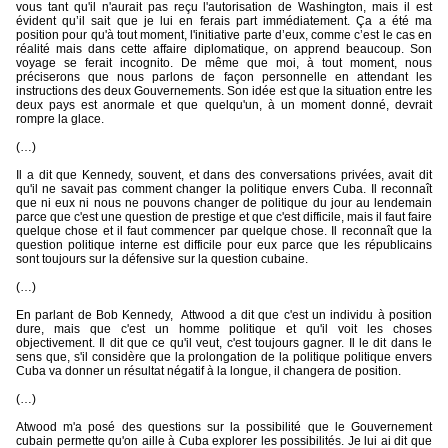
vous tant qu'il n'aurait pas reçu l'autorisation de Washington, mais il est
évident qu’il sait que je lui en ferais part immédiatement. Ça a été ma
position pour qu'à tout moment, l'initiative parte d’eux, comme c’est le cas en
réalité mais dans cette affaire diplomatique, on apprend beaucoup. Son
voyage se ferait incognito. De même que moi, à tout moment, nous
préciserons que nous parlons de façon personnelle en attendant les
instructions des deux Gouvernements. Son idée est que la situation entre les
deux pays est anormale et que quelqu'un, à un moment donné, devrait
rompre la glace.
(…)
Il a dit que Kennedy, souvent, et dans des conversations privées, avait dit
qu'il ne savait pas comment changer la politique envers Cuba. Il reconnaît
que ni eux ni nous ne pouvons changer de politique du jour au lendemain
parce que c'est une question de prestige et que c'est difficile, mais il faut faire
quelque chose et il faut commencer par quelque chose. Il reconnaît que la
question politique interne est difficile pour eux parce que les républicains
sont toujours sur la défensive sur la question cubaine.
(…)
En parlant de Bob Kennedy,
Attwood a dit que c'est un individu à position
dure, mais que c'est un homme politique et qu'il voit les choses
objectivement. Il dit que ce qu'il veut, c'est toujours gagner. Il le dit dans le
sens que, s'il considère que la prolongation de la politique politique envers
Cuba va donner un résultat négatif à la longue, il changera de position.
(…)
Atwood m'a posé des questions sur la possibilité que le Gouvernement
cubain permette qu'on aille à Cuba explorer les possibilités. Je lui ai dit que