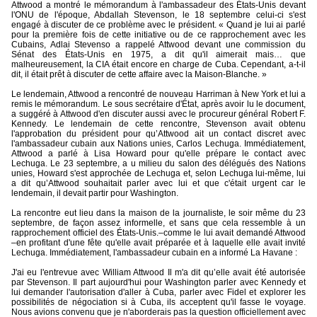
Attwood a montré le mémorandum à l'ambassadeur des États-Unis devant
l'ONU de l'époque, Abdallah Stevenson, le 18 septembre celui-ci s'est
engagé à discuter de ce problème avec le président. « Quand je lui ai parlé
pour la première fois de cette initiative ou de ce rapprochement avec les
Cubains, Adlai Stevenso a rappelé Attwood devant une commission du
Sénat des États-Unis en 1975, a dit qu'il aimerait mais… que
malheureusement, la CIA était encore en charge de Cuba. Cependant, a-t-il
dit, il était prêt à discuter de cette affaire avec la Maison-Blanche. »
Le lendemain, Attwood a rencontré de nouveau Harriman à New York et lui a
remis le mémorandum. Le sous secrétaire d'État, après avoir lu le document,
a suggéré à Attwood d'en discuter aussi avec le procureur général Robert F.
Kennedy. Le lendemain de cette rencontre, Stevenson avait obtenu
l'approbation du président pour qu’Attwood ait un contact discret avec
l'ambassadeur cubain aux Nations unies, Carlos Lechuga. Immédiatement,
Attwood a parlé à Lisa Howard pour qu'elle prépare le contact avec
Lechuga. Le 23 septembre, a u milieu du salon des délégués des Nations
unies, Howard s'est approchée de Lechuga et, selon Lechuga lui-même, lui
a dit qu’Attwood souhaitait parler avec lui et que c'était urgent car le
lendemain, il devait partir pour Washington.
La rencontre eut lieu dans la maison de la journaliste, le soir même du 23
septembre, de façon assez informelle, et sans que cela ressemble à un
rapprochement officiel des États-Unis.–comme le lui avait demandé Attwood
–en profitant d'une fête qu'elle avait préparée et à laquelle elle avait invité
Lechuga. Immédiatement, l'ambassadeur cubain en a informé La Havane :
J'ai eu l'entrevue avec William Attwood Il m'a dit qu’elle avait été autorisée
par Stevenson. Il part aujourd'hui pour Washington parler avec Kennedy et
lui demander l'autorisation d'aller à Cuba, parler avec Fidel et explorer les
possibilités de négociation si à Cuba, ils acceptent qu'il fasse le voyage.
Nous avions convenu que je n'aborderais pas la question officiellement avec