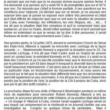
je pensais que oui mais que je ne pouvais donner aucune opinion ferme. Il
m'a demandé si je pensais qu'il y avait 50 % de probabilités que oui et 50 %
que non. J'ai répondu que c'était la formule parfaite. À ses questions sur les
conditions pour négocier, j'ai déclaré que sur ce terrain, je ne pouvais rien
avancer bien que je puisse lui exposer mon critère très personnel et c'était
qu'il était difficile de négocier quoi que ce soit avec la situation de pression
sur Cuba, avec l’embargo, les infiltrations, les vols illégaux, etc.… etc.… Il
me dit que la situation était très complexe et qu'il le comprenait mais que
quelqu'un, un jour ou l'autre, devait initier quelque chose et qu'il pensait que
même en entendant ce que je venais de lui dire à titre personnel, il serait
fructueux de tenter un rapprochement avec Cuba ».
Des années après, le 10 juillet 1975, devant la commission Church du Sénat
des États-Unis, Attwood a rappelé sa rencontre avec Lechuga de la façon
suivante : «… Mademoiselle Howard a organisé la réception pour le 23. J'ai
rencontré Lechuga. Il m'a dit que Fidel Castro avait eu l'espoir de pouvoir
avoir un contact avec le président Kennedy en 61, mais alors, il y avait eu la
Baie des Cochons et ça n'a pas été possible mais que le discours prononcé
par le président en juin 63 dans lequel il évoquait la diversité dans le monde
l'avait beaucoup impressionné. C'est alors que je lui ai dit que je n'étais pas
un particulier mais en fonctionnaire du Gouvernement, et nous avons été
d'accord sur le fait que la situation était différente bien que les circonstances
aient été également un peu anormales. Il m'a dit que les Cubains étaient très
peinés par la position de l'exil, la position de la CIA à propos de Cuba, ainsi
que par le gel des actifs cubains. »
La prochaine étape fut une visite d’Attwood à Washington pendant ce même
mois de septembre pour rencontrer Robert Kennedy. Attwood a mis au
courant, le procureur général de cette initiative, et sa position était déjà fixée
: « Un voyage d’ Attwood à Cuba, comme l'avait suggéré Lechuga serait un
peu risqué car certainement on le révèlerait et on pourrait l'arrêter par une
investigation au
Congrès ou quelque chose de semblable… Mais il