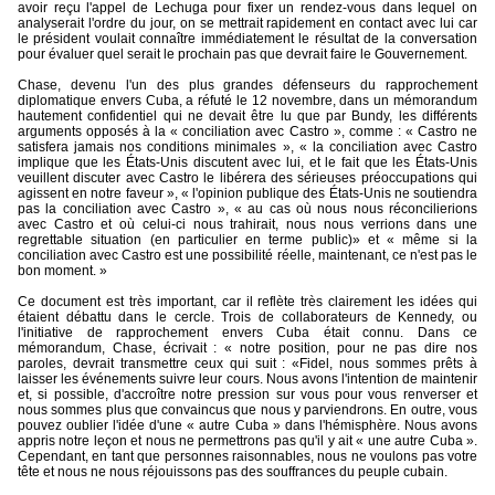
avoir reçu l'appel de Lechuga pour fixer un rendez-vous dans lequel on
analyserait l'ordre du jour, on se mettrait rapidement en contact avec lui car
le président voulait connaître immédiatement le résultat de la conversation
pour évaluer quel serait le prochain pas que devrait faire le Gouvernement.
Chase, devenu l'un des plus grandes défenseurs du rapprochement
diplomatique envers Cuba, a réfuté le 12 novembre, dans un mémorandum
hautement confidentiel qui ne devait être lu que par Bundy, les différents
arguments opposés à la « conciliation avec Castro », comme : « Castro ne
satisfera jamais nos conditions minimales », « la conciliation avec Castro
implique que les États-Unis discutent avec lui, et le fait que les États-Unis
veuillent discuter avec Castro le libérera des sérieuses préoccupations qui
agissent en notre faveur », « l'opinion publique des États-Unis ne soutiendra
pas la conciliation avec Castro », « au cas où nous nous réconcilierions
avec Castro et où celui-ci nous trahirait, nous nous verrions dans une
regrettable situation (en particulier en terme public)» et « même si la
conciliation avec Castro est une possibilité réelle, maintenant, ce n'est pas le
bon moment. »
Ce document est très important, car il reflète très clairement les idées qui
étaient débattu dans le cercle. Trois de collaborateurs de Kennedy, ou
l'initiative de rapprochement envers Cuba était connu. Dans ce
mémorandum, Chase, écrivait : « notre position, pour ne pas dire nos
paroles, devrait transmettre ceux qui suit : «Fidel, nous sommes prêts à
laisser les événements suivre leur cours. Nous avons l'intention de maintenir
et, si possible, d'accroître notre pression sur vous pour vous renverser et
nous sommes plus que convaincus que nous y parviendrons. En outre, vous
pouvez oublier l'idée d'une « autre Cuba » dans l'hémisphère. Nous avons
appris notre leçon et nous ne permettrons pas qu'il y ait « une autre Cuba ».
Cependant, en tant que personnes raisonnables, nous ne voulons pas votre
tête et nous ne nous réjouissons pas des souffrances du peuple cubain.