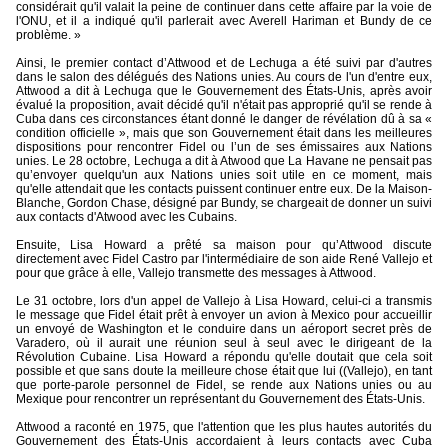
considérait qu'il valait la peine de continuer dans cette affaire par la voie de
l'ONU, et il a indiqué qu'il parlerait avec Averell Hariman et Bundy de ce
problème. »
Ainsi, le premier contact d’Attwood et de Lechuga a été suivi par d'autres
dans le salon des délégués des Nations unies. Au cours de l'un d'entre eux,
Attwood a dit à Lechuga que le Gouvernement des États-Unis, après avoir
évalué la proposition, avait décidé qu'il n'était pas approprié qu'il se rende à
Cuba dans ces circonstances étant donné le danger de révélation dû à sa «
condition officielle », mais que son Gouvernement était dans les meilleures
dispositions pour rencontrer Fidel ou l’un de ses émissaires aux Nations
unies. Le 28 octobre, Lechuga a dit à Atwood que La Havane ne pensait pas
qu’envoyer quelqu'un aux Nations unies soit utile en ce moment, mais
qu'elle attendait que les contacts puissent continuer entre eux. De la Maison-
Blanche, Gordon Chase, désigné par Bundy, se chargeait de donner un suivi
aux contacts d'Atwood avec les Cubains.
Ensuite, Lisa Howard a prêté sa maison pour qu’Attwood discute
directement avec Fidel Castro par l'intermédiaire de son aide René Vallejo et
pour que grâce à elle, Vallejo transmette des messages à Attwood.
Le 31 octobre, lors d'un appel de Vallejo à Lisa Howard, celui-ci a transmis
le message que Fidel était prêt à envoyer un avion à Mexico pour accueillir
un envoyé de Washington et le conduire dans un aéroport secret près de
Varadero, où il aurait une réunion seul à seul avec le dirigeant de la
Révolution Cubaine. Lisa Howard a répondu qu'elle doutait que cela soit
possible et que sans doute la meilleure chose était que lui ((Vallejo), en tant
que porte-parole personnel de Fidel, se rende aux Nations unies ou au
Mexique pour rencontrer un représentant du Gouvernement des États-Unis.
Attwood a raconté en 1975, que l'attention que les plus hautes autorités du
Gouvernement des États-Unis accordaient à leurs contacts avec Cuba