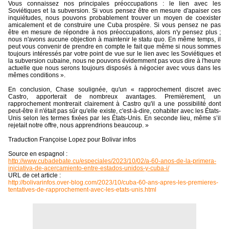
Vous connaissez nos principales préoccupations : le lien avec les
Soviétiques et la subversion. Si vous pensez être en mesure d'apaiser ces
inquiétudes, nous pouvons probablement trouver un moyen de coexister
amicalement et de construire une Cuba prospère. Si vous pensez ne pas
être en mesure de répondre à nos préoccupations, alors n'y pensez plus ;
nous n'avons aucune objection à maintenir le statu quo. En même temps, il
peut vous convenir de prendre en compte le fait que même si nous sommes
toujours intéressés par votre point de vue sur le lien avec les Soviétiques et
la subversion cubaine, nous ne pouvons évidemment pas vous dire à l'heure
actuelle que nous serons toujours disposés à négocier avec vous dans les
mêmes conditions ».
En conclusion, Chase soulignée, qu'un « rapprochement discret avec
Castro, apporterait de nombreux avantages. Premièrement, un
rapprochement montrerait clairement à Castro qu'il a une possibilité dont
peut-être il n'était pas sûr qu'elle existe, c'est-à-dire, cohabiter avec les États-
Unis selon les termes fixées par les États-Unis. En seconde lieu, même s’il
rejetait notre offre, nous apprendrions beaucoup. »
Traduction Françoise Lopez pour Bolivar infos
Source en espagnol :
http://www.cubadebate.cu/especiales/2023/10/02/a-60-anos-de-la-primera-
iniciativa-de-acercamiento-entre-estados-unidos-y-cuba-i/
URL de cet article :
http://bolivarinfos.over-blog.com/2023/10/cuba-60-ans-apres-les-premieres-
tentatives-de-rapprochement-avec-les-etats-unis.html