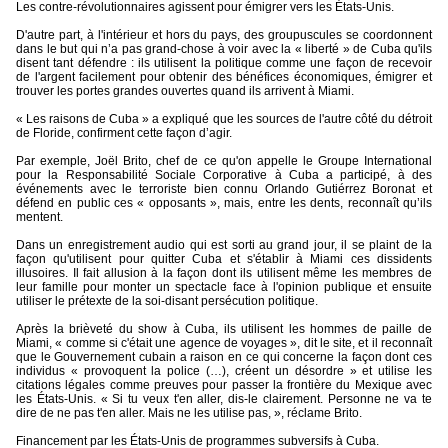
Les contre-révolutionnaires agissent pour émigrer vers les États-Unis.
D'autre part, à l'intérieur et hors du pays, des groupuscules se coordonnent
dans le but qui n’a pas grand-chose à voir avec la « liberté » de Cuba qu'ils
disent tant défendre : ils utilisent la politique comme une façon de recevoir
de l'argent facilement pour obtenir des bénéfices économiques, émigrer et
trouver les portes grandes ouvertes quand ils arrivent à Miami.
« Les raisons de Cuba » a expliqué que les sources de l'autre côté du détroit
de Floride, confirment cette façon d’agir.
Par exemple, Joël Brito, chef de ce qu'on appelle le Groupe International
pour la Responsabilité Sociale Corporative à Cuba a participé, à des
événements avec le terroriste bien connu Orlando Gutiérrez Boronat et
défend en public ces « opposants », mais, entre les dents, reconnaît qu’ils
mentent.
Dans un enregistrement audio qui est sorti au grand jour, il se plaint de la
façon qu'utilisent pour quitter Cuba et s'établir à Miami ces dissidents
illusoires. Il fait allusion à la façon dont ils utilisent même les membres de
leur famille pour monter un spectacle face à l'opinion publique et ensuite
utiliser le prétexte de la soi-disant persécution politique.
Après la brièveté du show à Cuba, ils utilisent les hommes de paille de
Miami, « comme si c'était une agence de voyages », dit le site, et il reconnaît
que le Gouvernement cubain a raison en ce qui concerne la façon dont ces
individus « provoquent la police (…), créent un désordre » et utilise les
citations légales comme preuves pour passer la frontière du Mexique avec
les États-Unis. « Si tu veux t'en aller, dis-le clairement. Personne ne va te
dire de ne pas t'en aller. Mais ne les utilise pas, », réclame Brito.
Financement par les États-Unis de programmes subversifs à Cuba.