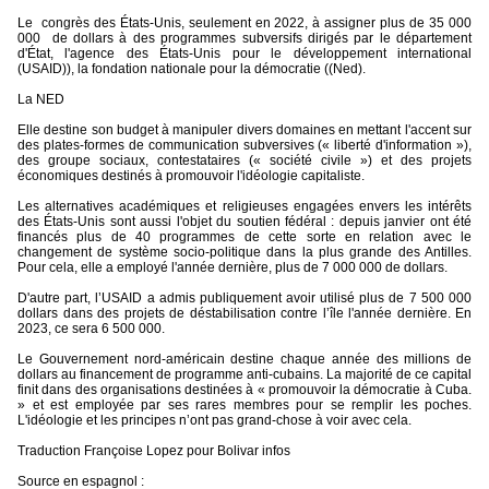
Le
congrès des États-Unis, seulement en 2022, à assigner plus de 35 000
000
de dollars à des programmes subversifs dirigés par le département
d'État, l'agence des États-Unis pour le développement international
(USAID)), la fondation nationale pour la démocratie ((Ned).
La NED
Elle destine son budget à manipuler divers domaines en mettant l'accent sur
des plates-formes de communication subversives (« liberté d'information »),
des groupe sociaux, contestataires (« société civile ») et des projets
économiques destinés à promouvoir l'idéologie capitaliste.
Les alternatives académiques et religieuses engagées envers les intérêts
des États-Unis sont aussi l'objet du soutien fédéral : depuis janvier ont été
financés plus de 40 programmes de cette sorte en relation avec le
changement de système socio-politique dans la plus grande des Antilles.
Pour cela, elle a employé l'année dernière, plus de 7 000 000 de dollars.
D'autre part, l’USAID a admis publiquement avoir utilisé plus de 7 500 000
dollars dans des projets de déstabilisation contre l’île l'année dernière. En
2023, ce sera 6 500 000.
Le Gouvernement nord-américain destine chaque année des millions de
dollars au financement de programme anti-cubains. La majorité de ce capital
finit dans des organisations destinées à « promouvoir la démocratie à Cuba.
» et est employée par ses rares membres pour se remplir les poches.
L'idéologie et les principes n’ont pas grand-chose à voir avec cela.
Traduction Françoise Lopez pour Bolivar infos
Source en espagnol :