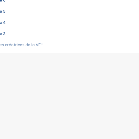
e 6
e 5
e 4
e 3
s créatrices de la VF !
e 2
e 1
e Mektoub My Love arrive enfin ! Rencontre avec Shaïn Boumedine et Sal
i : après Toni en famille
elle réalise le bouleversant Dites lui que je l'aime
ais ! Rencontre autour de Vie privée de Rebecca Zlotowski
 de Marguerite, Grave... Rencontre avec Ella Rumpf
 Les Rêveurs, un film intime sur la santé mentale