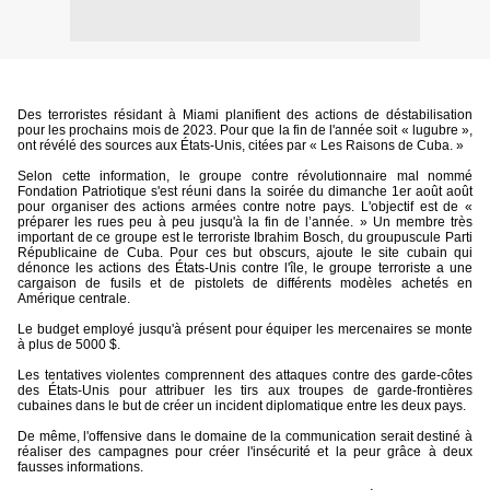
Des terroristes résidant à Miami planifient des actions de déstabilisation
pour les prochains mois de 2023. Pour que la fin de l'année soit « lugubre »,
ont révélé des sources aux États-Unis, citées par « Les Raisons de Cuba. »
Selon cette information, le groupe contre révolutionnaire mal nommé
Fondation Patriotique s'est réuni dans la soirée du dimanche 1er août août
pour organiser des actions armées contre notre pays. L'objectif est de «
préparer les rues peu à peu jusqu'à la fin de l’année. » Un membre très
important de ce groupe est le terroriste Ibrahim Bosch, du groupuscule Parti
Républicaine de Cuba. Pour ces but obscurs, ajoute le site cubain qui
dénonce les actions des États-Unis contre l'île, le groupe terroriste a une
cargaison de fusils et de pistolets de différents modèles achetés en
Amérique centrale.
Le budget employé jusqu'à présent pour équiper les mercenaires se monte
à plus de 5000 $.
Les tentatives violentes comprennent des attaques contre des garde-côtes
des États-Unis pour attribuer les tirs aux troupes de garde-frontières
cubaines dans le but de créer un incident diplomatique entre les deux pays.
De même, l'offensive dans le domaine de la communication serait destiné à
réaliser des campagnes pour créer l'insécurité et la peur grâce à deux
fausses informations.