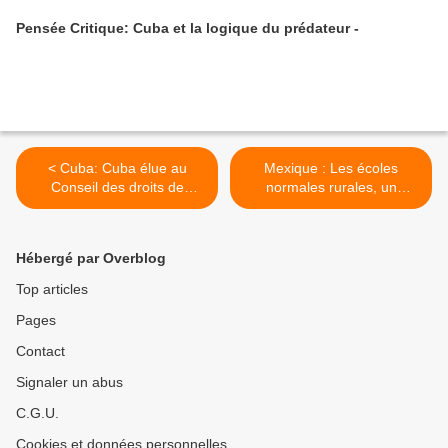
Pensée Critique: Cuba et la logique du prédateur -
< Cuba: Cuba élue au
Mexique : Les écoles
Conseil des droits de
normales rurales, un
l'homme de l'ONU
patrimoine du peuple >
Hébergé par Overblog
Top articles
Pages
Contact
Signaler un abus
C.G.U.
Cookies et données personnelles