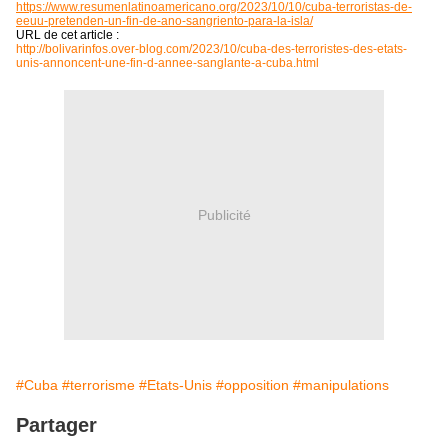
https://www.resumenlatinoamericano.org/2023/10/10/cuba-terroristas-de-
eeuu-pretenden-un-fin-de-ano-sangriento-para-la-isla/
URL de cet article :
http://bolivarinfos.over-blog.com/2023/10/cuba-des-terroristes-des-etats-
unis-annoncent-une-fin-d-annee-sanglante-a-cuba.html
Publicité
#Cuba
#terrorisme
#Etats-Unis
#opposition
#manipulations
Partager