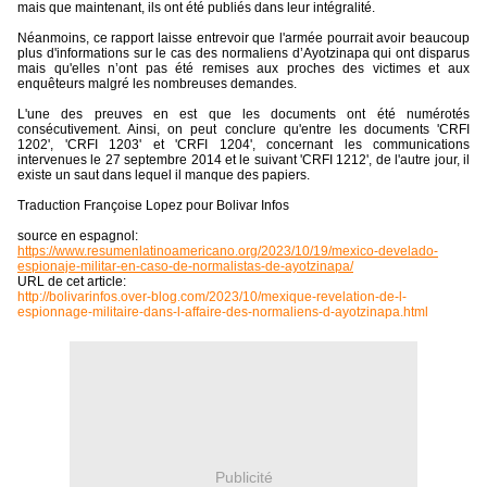
mais que maintenant, ils ont été publiés dans leur intégralité.
Néanmoins, ce rapport laisse entrevoir que l'armée pourrait avoir beaucoup
plus d'informations sur le cas des normaliens d’Ayotzinapa qui ont disparus
mais qu'elles n’ont pas été remises aux proches des victimes et aux
enquêteurs malgré les nombreuses demandes.
L'une des preuves en est que les documents ont été numérotés
consécutivement. Ainsi, on peut conclure qu'entre les documents 'CRFI
1202', 'CRFI 1203' et 'CRFI 1204', concernant les communications
intervenues le 27 septembre 2014 et le suivant 'CRFI 1212', de l'autre jour, il
existe un saut dans lequel il manque des papiers.
Traduction Françoise Lopez pour Bolivar Infos
source en espagnol:
https://www.resumenlatinoamericano.org/2023/10/19/mexico-develado-
espionaje-militar-en-caso-de-normalistas-de-ayotzinapa/
URL de cet article:
http://bolivarinfos.over-blog.com/2023/10/mexique-revelation-de-l-
espionnage-militaire-dans-l-affaire-des-normaliens-d-ayotzinapa.html
Publicité