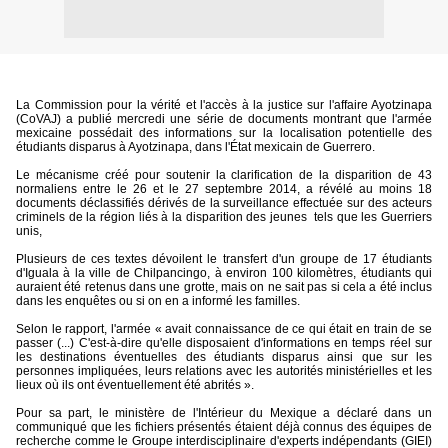
La Commission pour la vérité et l'accès à la justice sur l'affaire Ayotzinapa
(CoVAJ) a publié mercredi une série de documents montrant que l'armée
mexicaine possédait des informations sur la localisation potentielle des
étudiants disparus à Ayotzinapa, dans l'État mexicain de Guerrero.
Le mécanisme créé pour soutenir la clarification de la disparition de 43
normaliens entre le 26 et le 27 septembre 2014, a révélé au moins 18
documents déclassifiés dérivés de la surveillance effectuée sur des acteurs
criminels de la région liés à la disparition des jeunes
tels que les Guerriers
unis,
Plusieurs de ces textes dévoilent le transfert d'un groupe de 17 étudiants
d'Iguala à la ville de Chilpancingo, à environ 100 kilomètres, étudiants qui
auraient été retenus dans une grotte, mais on ne sait pas si cela a été inclus
dans les enquêtes ou si on en a informé les familles.
Selon le rapport, l'armée « avait connaissance de ce qui était en train de se
passer (...) C'est-à-dire qu'elle disposaient d'informations en temps réel sur
les destinations éventuelles des étudiants disparus ainsi que sur les
personnes impliquées, leurs relations avec les autorités ministérielles et les
lieux où ils ont éventuellement été abrités ».
Pour sa part, le ministère de l'Intérieur du Mexique a déclaré dans un
communiqué que les fichiers présentés étaient déjà connus des équipes de
recherche comme le Groupe interdisciplinaire d'experts indépendants (GIEI)