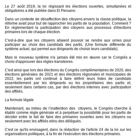
Le 27 août 2019, la loi régissant les élections ouvertes, simultanées et
obligatoires a été publiée dans El Peruano.
Dans un contexte de désaffection des citoyens envers la classe politique, la
réforme avait pour but de rapprocher les partis de la population. Comment ?
En réglementant la participation des citoyens aux processus d'élections
primaires lors de chaque élection.
C'est-à-dire que les citoyens allaient pouvoir se rendre aux urnes pour
participer au choix des candidats des partis. (Une formule différente du
système actuel, qui permet aux dirigeants de choisir leurs candidats).
Mais le nouveau système n'a jamais été mis en œuvre car le Congrès a
choisi d'approuver des règles transitoires.
C'est ainsi que lors des élections du Congrès complémentaires de 2020, des
élections générales de 2021 et des élections régionales et municipales de
2022, les partis ont continué à faire définir leurs listes de candidats
essentiellement par les dirigeants ou les propriétaires des partis et,
seulement dans certains cas, par des élections internes avec participation
des affiliés.
La formule légale
Maintenant, au milieu de l’inattention des
citoyens, le Congrès cherche à
établir comme règle générale et à perpétuer la possibilité pour les partis de
décider entre le fait de faire des primaires ouvertes avec les citoyens ou
seulement avec les affiliés et/ou des délégués.
C'est ce qu'ils envisagent, dans la rédaction de l'article 24 de la loi sur les
organisations politiques, à la fin de l'exécution des élections primaires.