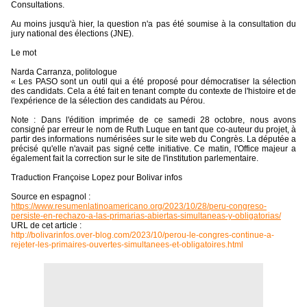
Consultations.
Au moins jusqu'à hier, la question n'a pas été soumise à la consultation du
jury national des élections (JNE).
Le mot
Narda Carranza, politologue
« Les PASO sont un outil qui a été proposé pour démocratiser la sélection
des candidats. Cela a été fait en tenant compte du contexte de l'histoire et de
l'expérience de la sélection des candidats au Pérou.
Note : Dans l'édition imprimée de ce samedi 28 octobre, nous avons
consigné par erreur le nom de Ruth Luque en tant que co-auteur du projet, à
partir des informations numérisées sur le site web du Congrès. La députée a
précisé qu'elle n'avait pas signé cette initiative. Ce matin, l'Office majeur a
également fait la correction sur le site de l'institution parlementaire.
Traduction Françoise Lopez pour Bolivar infos
Source en espagnol :
https://www.resumenlatinoamericano.org/2023/10/28/peru-congreso-
persiste-en-rechazo-a-las-primarias-abiertas-simultaneas-y-obligatorias/
URL de cet article :
http://bolivarinfos.over-blog.com/2023/10/perou-le-congres-continue-a-
rejeter-les-primaires-ouvertes-simultanees-et-obligatoires.html