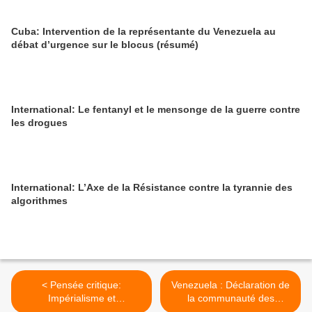
Cuba: Intervention de la représentante du Venezuela au
débat d’urgence sur le blocus (résumé)
International: Le fentanyl et le mensonge de la guerre contre
les drogues
International: L’Axe de la Résistance contre la tyrannie des
algorithmes
< Pensée critique:
Venezuela : Déclaration de
Impérialisme et
la communauté des
souveraineté nationale
Caraïbes (CARICOM) sur la