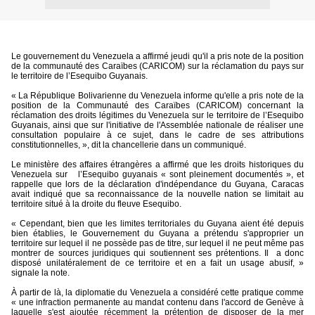
Le gouvernement du Venezuela a affirmé jeudi qu'il a pris note de la position
de la communauté des Caraïbes (CARICOM) sur la réclamation du pays sur
le territoire de l’Esequibo Guyanais.
« La République Bolivarienne du Venezuela informe qu'elle a pris note de la
position de la Communauté des Caraïbes (CARICOM) concernant la
réclamation des droits légitimes du Venezuela sur le territoire de l’Esequibo
Guyanais, ainsi que sur l'initiative de l'Assemblée nationale de réaliser une
consultation populaire à ce sujet, dans le cadre de ses attributions
constitutionnelles, », dit la chancellerie dans un communiqué.
Le ministère des affaires étrangères a affirmé que les droits historiques du
Venezuela sur
l’Esequibo guyanais « sont pleinement documentés », et
rappelle que lors de la déclaration d'indépendance du Guyana, Caracas
avait indiqué que sa reconnaissance de la nouvelle nation se limitait au
territoire situé à la droite du fleuve Esequibo.
« Cependant, bien que les limites territoriales du Guyana aient été depuis
bien établies, le Gouvernement du Guyana a prétendu s'approprier un
territoire sur lequel il ne possède pas de titre, sur lequel il ne peut même pas
montrer de sources juridiques qui soutiennent ses prétentions. Il
a donc
disposé unilatéralement de ce territoire et en a fait un usage abusif, »
signale la note.
À partir de là, la diplomatie du Venezuela a considéré cette pratique comme
« une infraction permanente au mandat contenu dans l'accord de Genève à
laquelle s'est ajoutée récemment la prétention de disposer de la mer