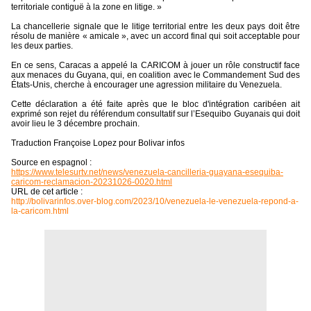
territoriale contiguë à la zone en litige. »
La chancellerie signale que le litige territorial entre les deux pays doit être
résolu de manière « amicale », avec un accord final qui soit acceptable pour
les deux parties.
En ce sens, Caracas a appelé la CARICOM à jouer un rôle constructif face
aux menaces du Guyana, qui, en coalition avec le Commandement Sud des
États-Unis, cherche à encourager une agression militaire du Venezuela.
Cette déclaration a été faite après que le bloc d'intégration caribéen ait
exprimé son rejet du référendum consultatif sur l’Esequibo Guyanais qui doit
avoir lieu le 3 décembre prochain.
Traduction Françoise Lopez pour Bolivar infos
Source en espagnol :
https://www.telesurtv.net/news/venezuela-cancilleria-guayana-esequiba-
caricom-reclamacion-20231026-0020.html
URL de cet article :
http://bolivarinfos.over-blog.com/2023/10/venezuela-le-venezuela-repond-a-
la-caricom.html