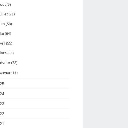
oût
(9)
uillet
(71)
uin
(58)
ai
(64)
vril
(55)
ars
(86)
évrier
(73)
anvier
(87)
25
24
23
22
21