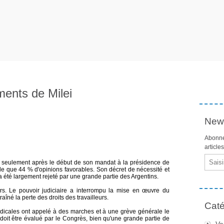
ments de Milei
News
Abonne
article
Email
is seulement après le début de son mandat à la présidence de
lle que 44 % d'opinions favorables. Son décret de nécessité et
 été largement rejeté par une grande partie des Argentins.
rs. Le pouvoir judiciaire a interrompu la mise en œuvre du
raîné la perte des droits des travailleurs.
Caté
ndicales ont appelé à des marches et à une grève générale le
i doit être évalué par le Congrès, bien qu'une grande partie de