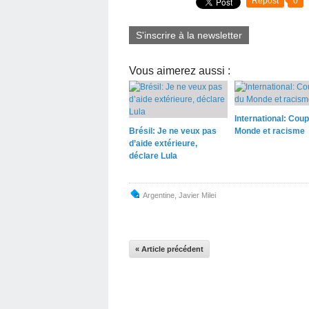
Repost
0
S'inscrire à la newsletter
Vous aimerez aussi :
International: Cou
Brésil: Je ne veux pas
Monde et racisme
d’aide extérieure,
déclare Lula
Argentine
,
Javier Milei
« Article précédent