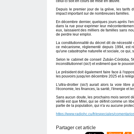
celui-ci soit en cours de mise en œuvre.
Depuis le premier jour de la grève, les tarifs
impact important sur de nombreuses familles.
En décembre dernier, quelques jours après l'ent
dans la rue pour exprimer leur mécontentemen
eux, laissaient des milliers de familles sans no
de perdre leur emploi.
La constitutionnalité du décret dit de nécessit
ce mécanisme, réglementé depuis 1994, est rése
qu'une catastrophe naturelle et sociale, ce qui, s
Selon le cabinet de conseil Zubán-Córdoba, 5
inconstitutionnel (sic!) et estiment que le pouvoir
Le président doit également faire face à l'oppos
les pouvoirs jusqu'en décembre 2025 et à relégu
L'ultra-droitier (sic!) aurait alors la voie li
l'économie, les finances, la santé, l'énergie et l
Sans aucun doute, les prochains mois seront dé
vérité est que Milei, qui se définit comme un libe
partie de la population, qui n'a vu aucune protec
https://www.radiohc.cu/fr/especiales/comentari
Partager cet article