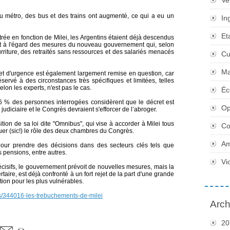
Ve
 du métro, des bus et des trains ont augmenté, ce qui a eu un
In
Et
rée en fonction de Milei, les Argentins étaient déjà descendus
t à l'égard des mesures du nouveau gouvernement qui, selon
urriture, des retraités sans ressources et des salariés menacés
Cu
Ma
é et d'urgence est également largement remise en question, car
rvé à des circonstances très spécifiques et limitées, telles
elon les experts, n'est pas le cas.
Éc
6 % des personnes interrogées considèrent que le décret est
Op
 judiciaire et le Congrès devraient s'efforcer de l’abroger.
ition de sa loi dite "Omnibus", qui vise à accorder à Milei tous
Co
er (sic!) le rôle des deux chambres du Congrès.
Am
bre pour prendre des décisions dans des secteurs clés tels que
es pensions, entre autres.
Vi
cisifs, le gouvernement prévoit de nouvelles mesures, mais la
rtaire, est déjà confronté à un fort rejet de la part d'une grande
tion pour les plus vulnérables.
os/344016-les-trebuchements-de-milei
Arch
20