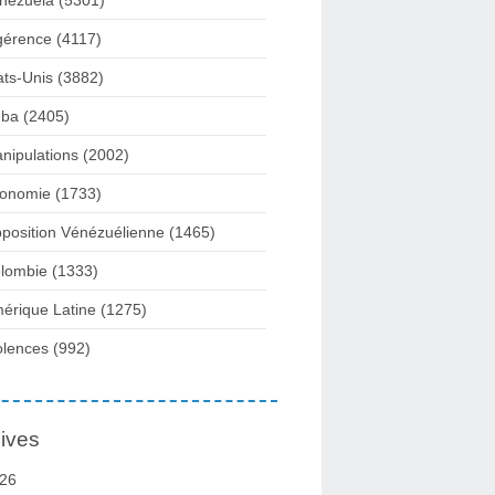
nezuela
(5301)
gérence
(4117)
ats-Unis
(3882)
ba
(2405)
nipulations
(2002)
onomie
(1733)
position Vénézuélienne
(1465)
lombie
(1333)
érique Latine
(1275)
olences
(992)
ives
26