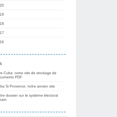
20
19
18
17
16
s
ve Cuba: notre site de stockage de
cuments PDF
ba Si Provence: notre ancien site
tre dossier sur le système électoral
bain