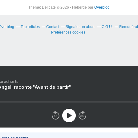
Theme: Delicate © 2026 - Hébergé par
Overblog
 Overblog
Top articles
Contact
Signaler un abus
C.G.U.
Rémunérati
Préférences cookies
Purecharts
ngeli raconte "Avant de partir"