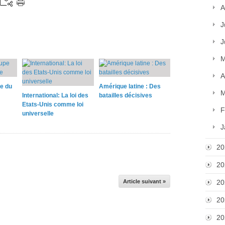
A
J
J
M
A
pe du
Amérique latine : Des
M
International: La loi des
batailles décisives
Etats-Unis comme loi
F
universelle
J
20
20
Article suivant »
20
20
20