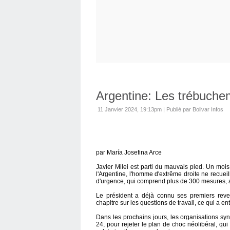
Argentine: Les trébuche
11 Janvier 2024, 19:13pm
|
Publié par Bolivar Infos
par María Josefina Arce
Javier Milei est parti du mauvais pied. Un mo
l'Argentine, l'homme d'extrême droite ne recuei
d'urgence, qui comprend plus de 300 mesures, a
Le président a déjà connu ses premiers reve
chapitre sur les questions de travail, ce qui a ent
Dans les prochains jours, les organisations sy
24, pour rejeter le plan de choc néolibéral, qu