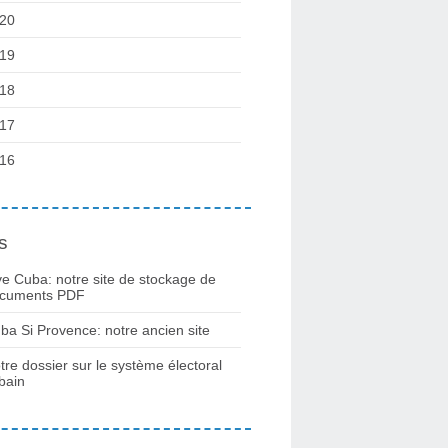
20
19
18
17
16
s
ve Cuba: notre site de stockage de
cuments PDF
ba Si Provence: notre ancien site
tre dossier sur le système électoral
bain