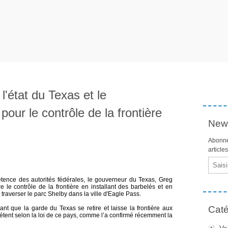
 l'état du Texas et le
ur le contrôle de la frontière
News
Abonne
article
Email
étence des autorités fédérales, le gouverneur du Texas, Greg
 le contrôle de la frontière en installant des barbelés et en
 traverser le parc Shelby dans la ville d'Eagle Pass.
Caté
t que la garde du Texas se retire et laisse la frontière aux
tent selon la loi de ce pays, comme l’a confirmé récemment la