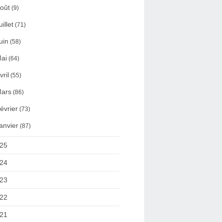
oût
(9)
uillet
(71)
uin
(58)
ai
(64)
vril
(55)
ars
(86)
évrier
(73)
anvier
(87)
25
24
23
22
21