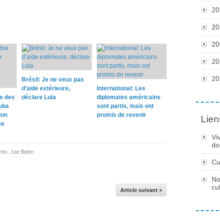
20
20
20
20
20
Brésil: Je ne veux pas
d’aide extérieure,
International: Les
e des
déclare Lula
diplomates américains
uba
sont partis, mais ont
ion
promis de revenir
Lien
me
Vi
do
nis
,
Joe Biden
Cu
No
cu
Article suivant »