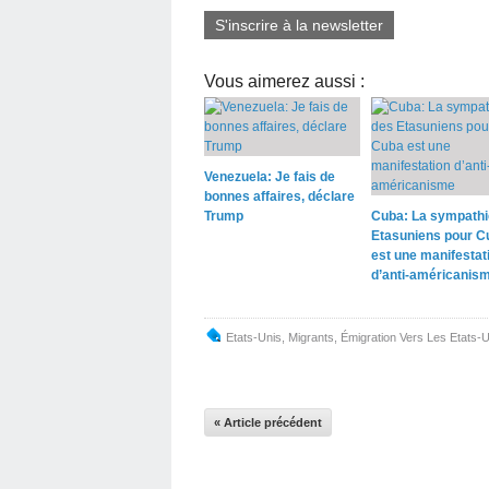
S'inscrire à la newsletter
Vous aimerez aussi :
Venezuela: Je fais de
bonnes affaires, déclare
Trump
Cuba: La sympathi
Etasuniens pour C
est une manifestat
d’anti-américanis
Etats-Unis
,
Migrants
,
Émigration Vers Les Etats-U
« Article précédent