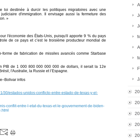
A
oi destinée à durcir les politiques migratoires avec une
udiciaire d'immigration. Il envisage aussi la fermeture des
J
ion. »
J
 pour l'économie des États-Unis, puisqu'il apporte 9 % du pays
M
trole de ce pays et c’est le troisième producteur mondial de
A
te-forme de fabrication de missiles avancés comme Starbase
M
n PIB de 1 000 800 000 000 000 de dollars, il serait la 12e
F
sil, l'Australie, la Russie et l’Espagne.
J
e–Bolivar infos
20
/30/estados-unidos-conflicto-entre-estado-de-texas-y-el-
20
unis-conflit-entre-l-etat-du-texas-et-le-gouvernement-de-biden-
e.html
20
20
20