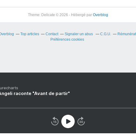
Theme: Delicate © 2026 - Hébergé par
Overblog
 Overblog
Top articles
Contact
Signaler un abus
C.G.U.
Rémunérati
Préférences cookies
Purecharts
ngeli raconte "Avant de partir"