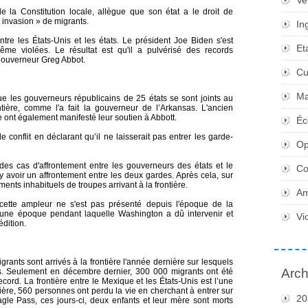
Ve
 la Constitution locale, allègue que son état a le droit de
« invasion » de migrants.
In
re les États-Unis et les états. Le président Joe Biden s'est
Et
ême violées. Le résultat est qu'il a pulvérisé des records
 gouverneur Greg Abbot.
Cu
Ma
que les gouverneurs républicains de 25 états se sont joints au
tière, comme l'a fait la gouverneur de l’Arkansas. L'ancien
e ont également manifesté leur soutien à Abbott.
Éc
 conflit en déclarant qu’il ne laisserait pas entrer les garde-
Op
 des cas d'affrontement entre les gouverneurs des états et le
Co
y avoir un affrontement entre les deux gardes. Après cela, sur
nts inhabituels de troupes arrivant à la frontière.
Am
 cette ampleur ne s'est pas présenté depuis l'époque de la
 une époque pendant laquelle Washington a dû intervenir et
Vi
dition.
grants sont arrivés à la frontière l'année dernière sur lesquels
Arch
s. Seulement en décembre dernier, 300 000 migrants ont été
ecord. La frontière entre le Mexique et les États-Unis est l’une
re, 560 personnes ont perdu la vie en cherchant à entrer sur
20
Eagle Pass, ces jours-ci, deux enfants et leur mère sont morts