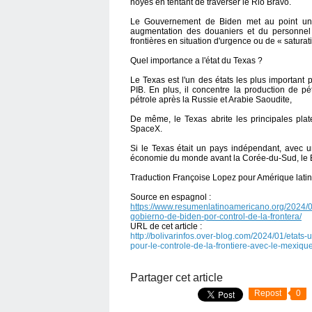
noyés en tentant de traverser le Rio Bravo.
Le Gouvernement de Biden met au point une l
augmentation des douaniers et du personnel j
frontières en situation d'urgence ou de « saturat
Quel importance a l'état du Texas ?
Le Texas est l'un des états les plus important
PIB. En plus, il concentre la production de pé
pétrole après la Russie et Arabie Saoudite,
De même, le Texas abrite les principales pla
SpaceX.
Si le Texas était un pays indépendant, avec u
économie du monde avant la Corée-du-Sud, le Bré
Traduction Françoise Lopez pour Amérique latin
Source en espagnol :
https://www.resumenlatinoamericano.org/2024/01
gobierno-de-biden-por-control-de-la-frontera/
URL de cet article :
http://bolivarinfos.over-blog.com/2024/01/etats-
pour-le-controle-de-la-frontiere-avec-le-mexiqu
Partager cet article
Repost
0