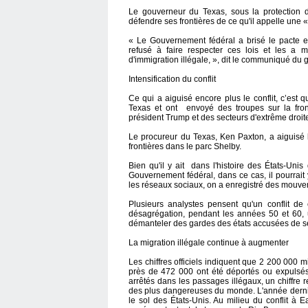
Le gouverneur du Texas, sous la protection de
défendre ses frontières de ce qu'il appelle une 
« Le Gouvernement fédéral a brisé le pacte ent
refusé à faire respecter ces lois et les a m
d'immigration illégale, », dit le communiqué du
Intensification du conflit
Ce qui a aiguisé encore plus le conflit, c’est 
Texas et ont
envoyé des troupes sur la fron
président Trump et des secteurs d'extrême droit
Le procureur du Texas, Ken Paxton, a aiguisé le
frontières dans le parc Shelby.
Bien qu'il y ait
dans l'histoire des États-Unis
Gouvernement fédéral, dans ce cas, il pourrait 
les réseaux sociaux, on a enregistré des mouveme
Plusieurs analystes pensent qu'un conflit de
désagrégation, pendant les années 50 et 60,
démanteler des gardes des états accusées de sé
La migration illégale continue à augmenter
Les chiffres officiels indiquent que 2 200 000 mi
près de 472 000 ont été déportés ou expulsé
arrêtés dans les passages illégaux, un chiffre r
des plus dangereuses du monde. L'année derniè
le sol des États-Unis. Au milieu du conflit à 