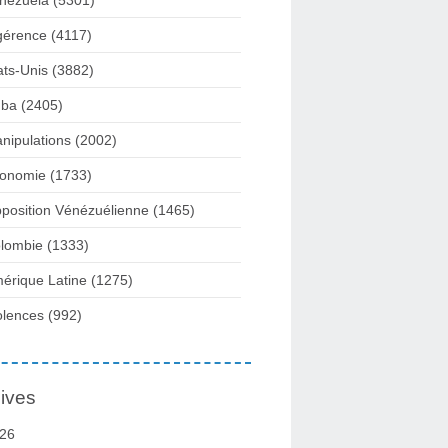
nezuela
(5301)
gérence
(4117)
ats-Unis
(3882)
ba
(2405)
nipulations
(2002)
onomie
(1733)
position Vénézuélienne
(1465)
lombie
(1333)
érique Latine
(1275)
olences
(992)
ives
26