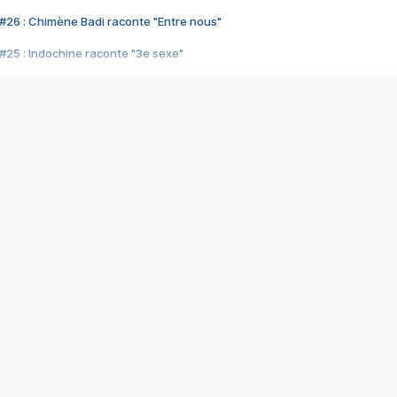
#26 : Chimène Badi raconte "Entre nous"
#25 : Indochine raconte "3e sexe"
#24 : Zaho raconte "C'est chelou"
#23 : Patrick Bruel raconte "Au café des délices"
#22 : Kyo raconte "Le chemin"
#21 : Nolwenn Leroy raconte "Cassé"
#20 : Patrick Hernandez raconte "Born to be alive"
#19 : Lorie raconte "Près de moi"
#18 : Michael Jones raconte "A nos actes manqués" (avec Jean-Jacque
#17 : Khaled raconte "Aïcha"
#16 : Corneille raconte "Parce qu'on vient de loin"
#15 : Indochine raconte "L'aventurier"