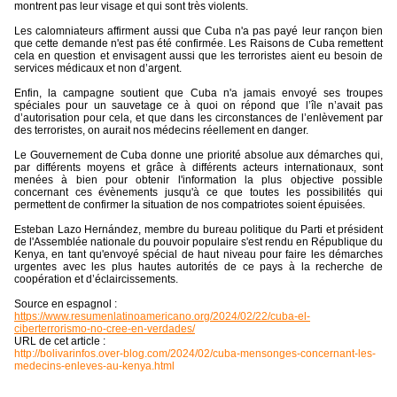
montrent pas leur visage et qui sont très violents.
Les calomniateurs affirment aussi que Cuba n'a pas payé leur rançon bien
que cette demande n'est pas été confirmée. Les Raisons de Cuba remettent
cela en question et envisagent aussi que les terroristes aient eu besoin de
services médicaux et non d’argent.
Enfin, la campagne soutient que Cuba n'a jamais envoyé ses troupes
spéciales pour un sauvetage ce à quoi on répond que l’île n’avait pas
d’autorisation pour cela, et que dans les circonstances de l’enlèvement par
des terroristes, on aurait nos médecins réellement en danger.
Le Gouvernement de Cuba donne une priorité absolue aux démarches qui,
par différents moyens et grâce à différents acteurs internationaux, sont
menées à bien pour obtenir l'information la plus objective possible
concernant ces évènements jusqu'à ce que toutes les possibilités qui
permettent de confirmer la situation de nos compatriotes soient épuisées.
Esteban Lazo Hernández, membre du bureau politique du Parti et président
de l'Assemblée nationale du pouvoir populaire s'est rendu en République du
Kenya, en tant qu'envoyé spécial de haut niveau pour faire les démarches
urgentes avec les plus hautes autorités de ce pays à la recherche de
coopération et d’éclaircissements.
Source en espagnol :
https://www.resumenlatinoamericano.org/2024/02/22/cuba-el-
ciberterrorismo-no-cree-en-verdades/
URL de cet article :
http://bolivarinfos.over-blog.com/2024/02/cuba-mensonges-concernant-les-
medecins-enleves-au-kenya.html