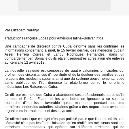
Par Elizabeth Naranjo
Traduction Françoise Lopez pour Amérique latine–Bolivar infos
Une campagne de discrédit contre Cuba déforme sans les confirmer les
informations concernant la mort, le 15 février dernier, des médecins cubain
Assel Herrera Correa et Landy Rodríguez Hernández, dans un
bombardement en Somalie où ils étaient séquestrés après avoir été enlevés
au Kenya le 12 avril 2019.
La nouvelle stratégie est composée de quatre calomnies principales qui
profitent des circonstances d'incertitude et de la douleur des familles et des
relations des médecins cubains ainsi que du système gouvernemental et de
santé publique de l’île, dénonce la plate-forme contre le terrorisme
médiatique Les Raisons de Cuba.
On dit, par exemple que Cuba a abandonné ses professionnels, parce qu'ils
ne sont ni l'enfant Eliane, ni les cinq héros en ignorant à ce sujet la
recherche d'une issue favorable qu'ont maintenue pendant ces cinq
dernières années les autorités cubaines grâce à des négociations avec des
organismes internationaux et des pays amis.
On affirme aussi que ce sujet n'est pas politisé parce que l'endroit où ils sont
séquestré n'est pas les États-Unis alors qu'en réalité, les ravisseurs sont des
terroristes internationaux qui opèrent sur différents territoires, qui ne