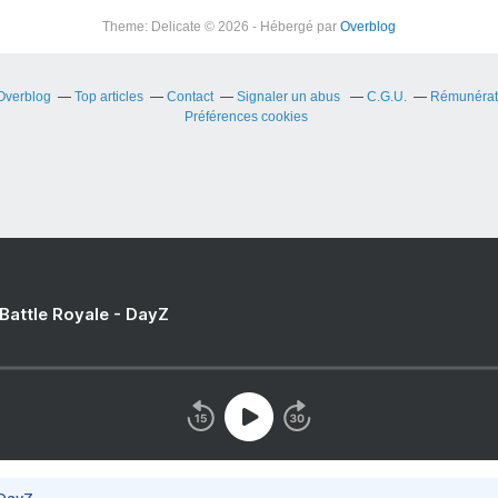
Theme: Delicate © 2026 - Hébergé par
Overblog
 Overblog
Top articles
Contact
Signaler un abus
C.G.U.
Rémunérati
Préférences cookies
 Battle Royale - DayZ