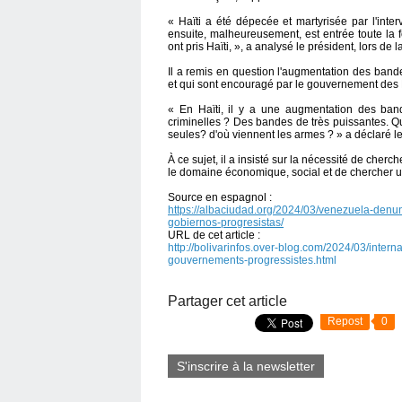
« Haïti a été dépecée et martyrisée par l'interve
ensuite, malheureusement, est entrée toute la fo
ont pris Haïti, », a analysé le président, lors 
Il a remis en question l'augmentation des bande
et qui sont encouragé par le gouvernement des 
« En Haïti, il y a une augmentation des band
criminelles ? Des bandes de très puissantes. Q
seules? d'où viennent les armes ? » a déclaré le 
À ce sujet, il a insisté sur la nécessité de cherc
le domaine économique, social et de chercher u
Source en espagnol :
https://albaciudad.org/2024/03/venezuela-denu
gobiernos-progresistas/
URL de cet article :
http://bolivarinfos.over-blog.com/2024/03/intern
gouvernements-progressistes.html
Partager cet article
Repost
0
S'inscrire à la newsletter