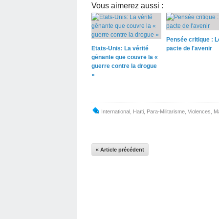
Vous aimerez aussi :
Pensée critique : L
Etats-Unis: La vérité
pacte de l'avenir
gênante que couvre la «
guerre contre la drogue
»
International
,
Haïti
,
Para-Militarisme
,
Violences
,
Ma
« Article précédent