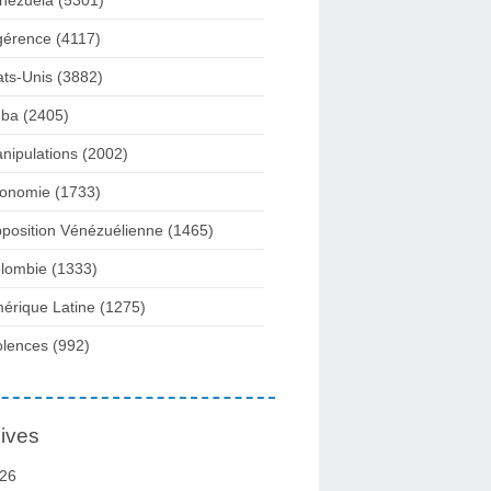
nezuela
(5301)
gérence
(4117)
ats-Unis
(3882)
ba
(2405)
nipulations
(2002)
onomie
(1733)
position Vénézuélienne
(1465)
lombie
(1333)
érique Latine
(1275)
olences
(992)
ives
26