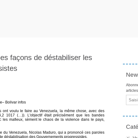
les façons de déstabiliser les
istes
News
Abonne
article
Email
e– Bolivar infos
ils ont voulu le faire au Venezuela, la même chose, avec des
2 1017 (…)). L'objectif était précisément que les bandes
vec les mafieux, sèment le chaos de la violence dans le pays,
Caté
nne du Venezuela, Nicolas Maduro, qui a prononcé ces paroles
 de déstabilisation des Gouvernements progressistes.