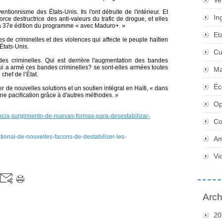
Ve
ntionnisme des États-Unis. Ils l'ont détruite de l'intérieur. Et
In
rce destructrice des anti-valeurs du trafic de drogue, et elles
de la 37e édition du programme « avec Maduro+. »
Et
s de criminelles et des violences qui affecte le peuple haïtien
États-Unis.
Cu
es criminelles. Qui est derrière l'augmentation des bandes
ui a armé ces bandes criminelles? se sont-elles armées toutes
Ma
chef de l’État.
Éc
her de nouvelles solutions et un soutien intégral en Haïti, « dans
ne pacification grâce à d'autres méthodes. »
Op
ncia-surgimiento-de-nuevas-formas-para-desestabilizar-
Co
ational-de-nouvelles-facons-de-destabiliser-les-
Am
Vi
Arch
20