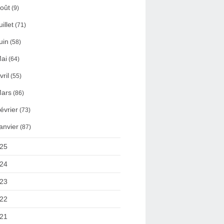
oût
(9)
uillet
(71)
uin
(58)
ai
(64)
vril
(55)
ars
(86)
évrier
(73)
anvier
(87)
25
24
23
22
21