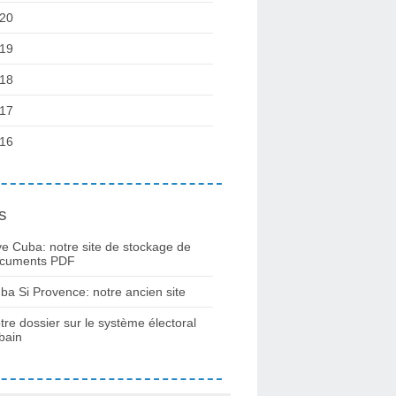
20
19
18
17
16
s
ve Cuba: notre site de stockage de
cuments PDF
ba Si Provence: notre ancien site
tre dossier sur le système électoral
bain