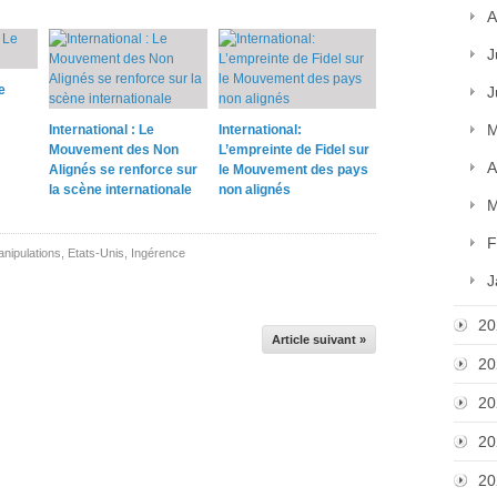
A
J
e
J
M
International : Le
International:
Mouvement des Non
L’empreinte de Fidel sur
A
Alignés se renforce sur
le Mouvement des pays
la scène internationale
non alignés
M
F
nipulations
,
Etats-Unis
,
Ingérence
J
20
Article suivant »
20
20
20
20