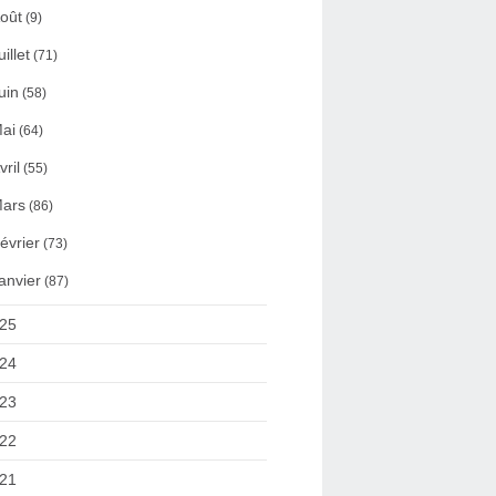
oût
(9)
uillet
(71)
uin
(58)
ai
(64)
vril
(55)
ars
(86)
évrier
(73)
anvier
(87)
25
24
23
22
21