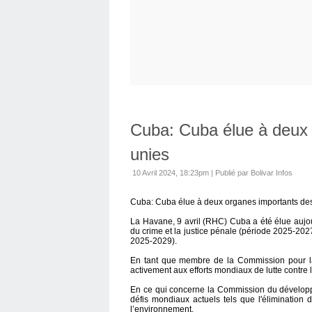
Cuba: Cuba élue à deux 
unies
10 Avril 2024, 18:23pm
|
Publié par Bolivar Infos
Cuba: Cuba élue à deux organes importants des
La Havane, 9 avril (RHC) Cuba a été élue aujo
du crime et la justice pénale (période 2025-20
2025-2029).
En tant que membre de la Commission pour la 
activement aux efforts mondiaux de lutte contre l
En ce qui concerne la Commission du développem
défis mondiaux actuels tels que l'élimination d
l’environnement.