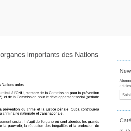
organes importants des Nations
News
Abonne
 Nations unies
article
Email
urd'hui à l'ONU, membre de la Commission pour la prévention
27), et de la Commission pour le développement social (période
prévention du crime et la justice pénale, Cuba contribuera
a criminalité nationale et transnationale.
Caté
ent social, il s'agit de l'organe où sont abordés les grands
e la pauvreté, la réduction des inégalités et la protection de