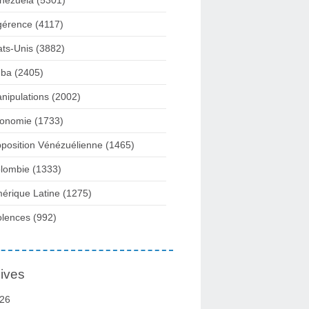
nezuela
(5301)
gérence
(4117)
ats-Unis
(3882)
ba
(2405)
nipulations
(2002)
onomie
(1733)
position Vénézuélienne
(1465)
lombie
(1333)
érique Latine
(1275)
olences
(992)
ives
26