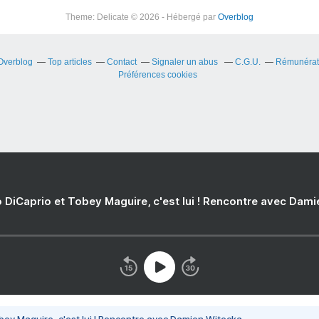
Theme: Delicate © 2026 - Hébergé par
Overblog
 Overblog
Top articles
Contact
Signaler un abus
C.G.U.
Rémunérati
Préférences cookies
 DiCaprio et Tobey Maguire, c'est lui ! Rencontre avec Dam