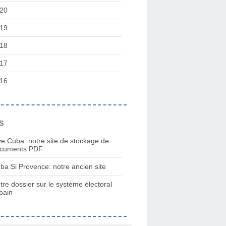
20
19
18
17
16
s
ve Cuba: notre site de stockage de
cuments PDF
ba Si Provence: notre ancien site
tre dossier sur le système électoral
bain