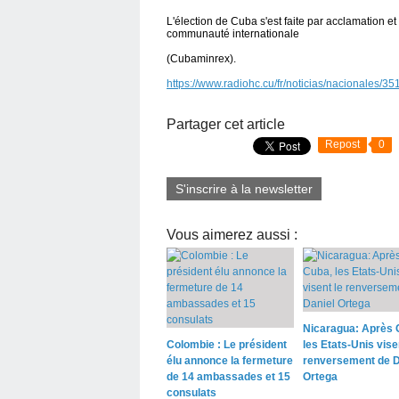
L'élection de Cuba s'est faite par acclamation e
communauté internationale
(Cubaminrex).
https://www.radiohc.cu/fr/noticias/nacionales/
Partager cet article
Repost
0
S'inscrire à la newsletter
Vous aimerez aussi :
Nicaragua: Après 
Colombie : Le président
les Etats-Unis vise
élu annonce la fermeture
renversement de D
de 14 ambassades et 15
Ortega
consulats