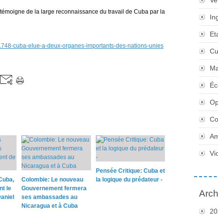
Ve
t témoigne de la large reconnaissance du travail de Cuba par la
In
Et
351748-cuba-elue-a-deux-organes-importants-des-nations-unies
Cu
Ma
Éc
Op
Co
Am
Vi
Pensée Critique: Cuba et
Cuba,
Colombie: Le nouveau
la logique du prédateur -
nt le
Gouvernement fermera
Arch
aniel
ses ambassades au
Nicaragua et à Cuba
20