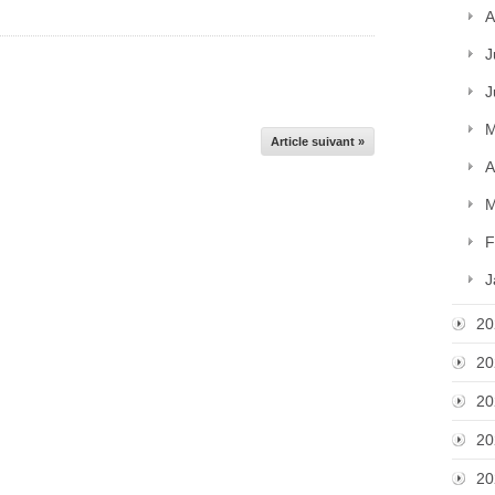
A
J
J
M
Article suivant »
A
M
F
J
20
20
20
20
20