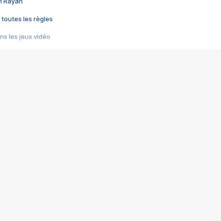
im Rayan
 toutes les règles
s les jeux vidéo
us choquant de Rockstar ? - Le scandale BULLY
e plus moche de Steam
du RÊVE tourne au CAUCHEMAR
pendant 8 heures
it… à tort
umiliés par un jeu vidéo
ire - Final Fantasy 8
ti un empire - Age of Empires
story DOFUS
tard, il crée l'un des pires jeux de tous les temps, MindsEye.