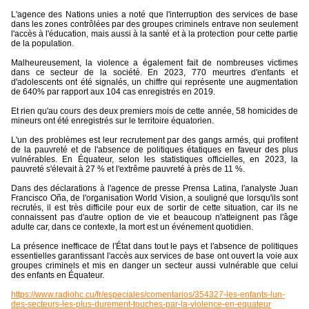
L'agence des Nations unies a noté que l'interruption des services de base
dans les zones contrôlées par des groupes criminels entrave non seulement
l'accès à l'éducation, mais aussi à la santé et à la protection pour cette partie
de la population.
Malheureusement, la violence a également fait de nombreuses victimes
dans ce secteur de la société. En 2023, 770 meurtres d'enfants et
d'adolescents ont été signalés, un chiffre qui représente une augmentation
de 640% par rapport aux 104 cas enregistrés en 2019.
Et rien qu'au cours des deux premiers mois de cette année, 58 homicides de
mineurs ont été enregistrés sur le territoire équatorien.
L'un des problèmes est leur recrutement par des gangs armés, qui profitent
de la pauvreté et de l'absence de politiques étatiques en faveur des plus
vulnérables. En Équateur, selon les statistiques officielles, en 2023, la
pauvreté s'élevait à 27 % et l'extrême pauvreté à près de 11 %.
Dans des déclarations à l'agence de presse Prensa Latina, l'analyste Juan
Francisco Oña, de l'organisation World Vision, a souligné que lorsqu'ils sont
recrutés, il est très difficile pour eux de sortir de cette situation, car ils ne
connaissent pas d'autre option de vie et beaucoup n'atteignent pas l'âge
adulte car, dans ce contexte, la mort est un événement quotidien.
La présence inefficace de l'État dans tout le pays et l'absence de politiques
essentielles garantissant l'accès aux services de base ont ouvert la voie aux
groupes criminels et mis en danger un secteur aussi vulnérable que celui
des enfants en Équateur.
https://www.radiohc.cu/fr/especiales/comentarios/354327-les-enfants-lun-
des-secteurs-les-plus-durement-touches-par-la-violence-en-equateur