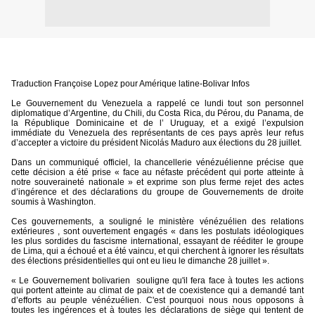
Traduction Françoise Lopez pour Amérique latine-Bolivar Infos
Le Gouvernement du Venezuela a rappelé ce lundi tout son personnel
diplomatique d’Argentine, du Chili, du Costa Rica, du Pérou, du Panama, de
la République Dominicaine et de l’ Uruguay, et a exigé l’expulsion
immédiate du Venezuela des représentants de ces pays après leur refus
d’accepter a victoire du président Nicolás Maduro aux élections du 28 juillet.
Dans un communiqué officiel, la chancellerie vénézuélienne précise que
cette décision a été prise « face au néfaste précédent qui porte atteinte à
notre souveraineté nationale » et exprime son plus ferme rejet des actes
d’ingérence et des déclarations du groupe de Gouvernements de droite
soumis à Washington.
Ces gouvernements, a souligné le ministère vénézuélien des relations
extérieures , sont ouvertement engagés « dans les postulats idéologiques
les plus sordides du fascisme international, essayant de rééditer le groupe
de Lima, qui a échoué et a été vaincu, et qui cherchent à ignorer les résultats
des élections présidentielles qui ont eu lieu le dimanche 28 juillet ».
« Le Gouvernement bolivarien
souligne qu'il fera face à toutes les actions
qui portent atteinte au climat de paix et de coexistence qui a demandé tant
d’efforts au peuple vénézuélien. C'est pourquoi nous nous opposons à
toutes les ingérences et à toutes les déclarations de siège qui tentent de