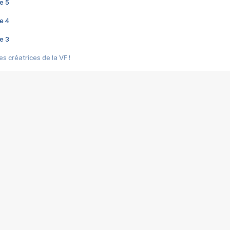
e 5
e 4
e 3
s créatrices de la VF !
e 2
e 1
e Mektoub My Love arrive enfin ! Rencontre avec Shaïn Boumedine et Sal
i : après Toni en famille
elle réalise le bouleversant Dites lui que je l'aime
ais ! Rencontre autour de Vie privée de Rebecca Zlotowski
 de Marguerite, Grave... Rencontre avec Ella Rumpf
 Les Rêveurs, un film intime sur la santé mentale
a avec un film sur le mouvement des Gilets jaunes