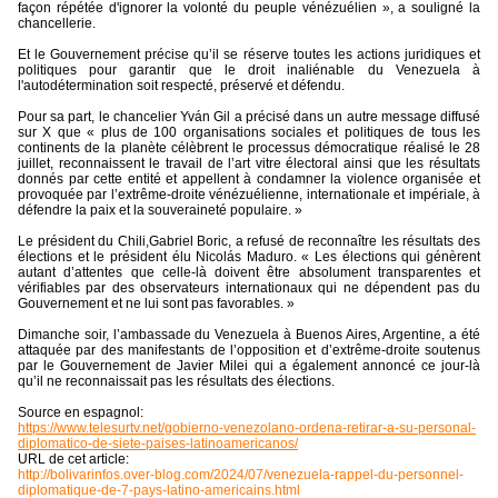
façon répétée d'ignorer la volonté du peuple vénézuélien », a souligné la
chancellerie.
Et le Gouvernement précise qu’il se réserve toutes les actions juridiques et
politiques pour garantir que le droit inaliénable du Venezuela à
l'autodétermination soit respecté, préservé et défendu.
Pour sa part, le chancelier Yván Gil a précisé dans un autre message diffusé
sur X que « plus de 100 organisations sociales et politiques de tous les
continents de la planète célèbrent le processus démocratique réalisé le 28
juillet, reconnaissent le travail de l’art vitre électoral ainsi que les résultats
donnés par cette entité et appellent à condamner la violence organisée et
provoquée par l’extrême-droite vénézuélienne, internationale et impériale, à
défendre la paix et la souveraineté populaire. »
Le président du Chili,Gabriel Boric, a refusé de reconnaître les résultats des
élections et le président élu Nicolás Maduro. « Les élections qui génèrent
autant d’attentes que celle-là doivent être absolument transparentes et
vérifiables par des observateurs internationaux qui ne dépendent pas du
Gouvernement et ne lui sont pas favorables. »
Dimanche soir, l’ambassade du Venezuela à Buenos Aires, Argentine, a été
attaquée par des manifestants de l’opposition et d’extrême-droite soutenus
par le Gouvernement de Javier Milei qui a également annoncé ce jour-là
qu’il ne reconnaissait pas les résultats des élections.
Source en espagnol:
https://www.telesurtv.net/gobierno-venezolano-ordena-retirar-a-su-personal-
diplomatico-de-siete-paises-latinoamericanos/
URL de cet article:
http://bolivarinfos.over-blog.com/2024/07/venezuela-rappel-du-personnel-
diplomatique-de-7-pays-latino-americains.html