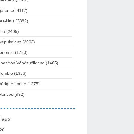
nezuela
(5301)
gérence
(4117)
ats-Unis
(3882)
ba
(2405)
nipulations
(2002)
onomie
(1733)
position Vénézuélienne
(1465)
lombie
(1333)
érique Latine
(1275)
olences
(992)
ives
26