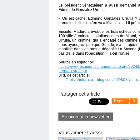
Le président vénézuélien a aussi demandé au
Edmundo Gonzalez Urrutia.
« Où est caché, Edmond Gonzalez Urrutia ? S
prend les billets et s'en va à Miami, », a-t-il préci
Ensuite, Maduro a évoqué les trois échecs cons
100 ville à vaincu, les influenceurs de Miami
Urrutia, un criminel qui a engagé des criminel
nous ayons, vu, pire que Guaido, » a-t-il ajouté. 
mobilisé dans les rues a dégonflé La Sayona (
pas d'elle dans l'opposition », a-t-il ironisé.
Source en espagnol:
https://www.resumenlatinoamericano.org/2024
prepara-su-fuga/
URL de cet article:
http://bolivarinfos.over-blog.com/2024/08/vene
Partager cet article
Repost
0
S'inscrire à la newsletter
Vous aimerez aussi :