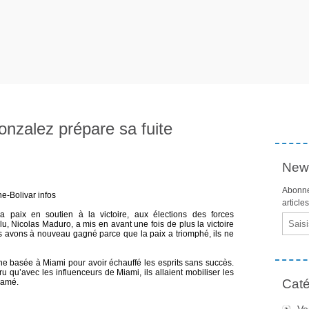
nzalez prépare sa fuite
News
Abonne
e-Bolivar infos
article
paix en soutien à la victoire, aux élections des forces
Email
lu, Nicolas Maduro, a mis en avant une fois de plus la victoire
us avons à nouveau gagné parce que la paix a triomphé, ils ne
ne basée à Miami pour avoir échauffé les esprits sans succès.
 cru qu’avec les influenceurs de Miami, ils allaient mobiliser les
Caté
clamé.