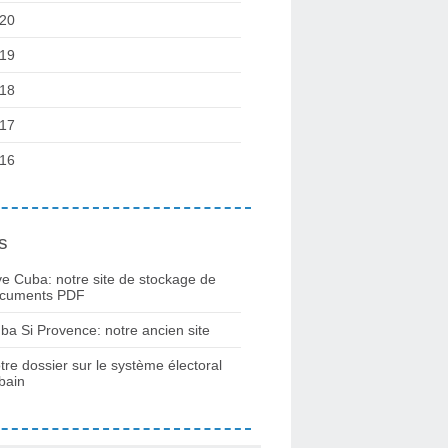
20
19
18
17
16
s
ve Cuba: notre site de stockage de
cuments PDF
ba Si Provence: notre ancien site
tre dossier sur le système électoral
bain