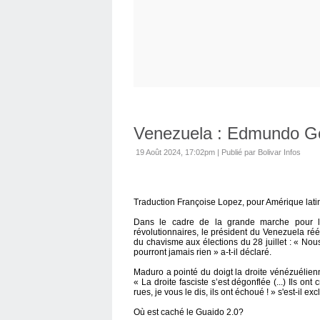
Venezuela : Edmundo Go
19 Août 2024, 17:02pm
|
Publié par Bolivar Infos
Traduction Françoise Lopez, pour Amérique latin
Dans le cadre de la grande marche pour la 
révolutionnaires, le président du Venezuela réé
du chavisme aux élections du 28 juillet : « No
pourront jamais rien » a-t-il déclaré.
Maduro a pointé du doigt la droite vénézuélien
« La droite fasciste s’est dégonflée (...) Ils ont
rues, je vous le dis, ils ont échoué ! » s'est-il ex
Où est caché le Guaido 2.0?