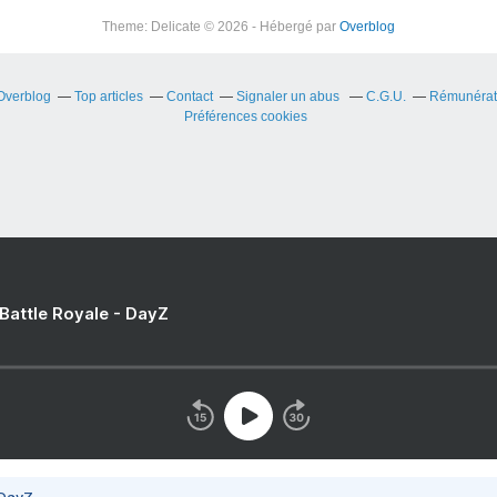
Theme: Delicate © 2026 - Hébergé par
Overblog
 Overblog
Top articles
Contact
Signaler un abus
C.G.U.
Rémunérati
Préférences cookies
 Battle Royale - DayZ