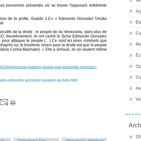
Ve
x personnes présentes où se trouve l'opposant extrémiste
In
ors de ta grotte, Guaido 2.0.» « Edmundo Gonzalez Urrutia
Et
sé.
écutifs de la droite : le peuple de du Venezuela, dans plus de
Cu
, KO, deuxièmement, ils ont caché le lâche Edmundo Gonzalez
s pour attaquer le peuple (…) Ce sont les pires criminels que
Ma
d'après lui, le troisième revers pour la droite est que le peuple
María Corina Machado). « Elle a échoué, ils ne veulent même
Éc
Op
/08/18/venezuela-maduro-revela-que-edmundo-gonzalez-
Co
zuela-edmundo-gonzalez-prepare-sa-fuite.html
Am
Vi
Arch
20