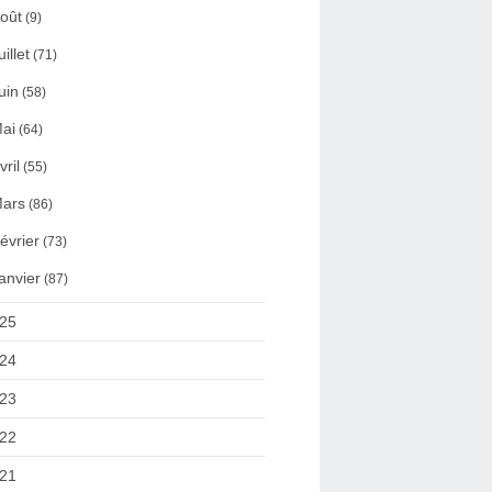
oût
(9)
uillet
(71)
uin
(58)
ai
(64)
vril
(55)
ars
(86)
évrier
(73)
anvier
(87)
25
24
23
22
21