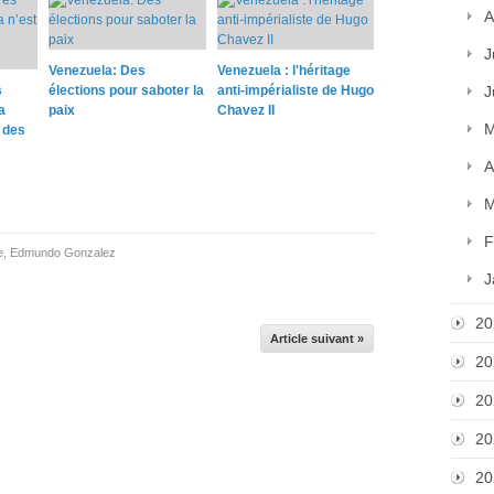
A
J
Venezuela: Des
Venezuela : l'héritage
s
élections pour saboter la
anti-impérialiste de Hugo
J
a
paix
Chavez II
M
 des
A
M
F
e
,
Edmundo Gonzalez
J
20
Article suivant »
20
20
20
20