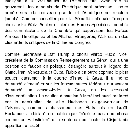
intelligent et un vrai soutien de l’America First. Avec Pete au
gouvernail, les ennemis de l’Amérique sont prévenus : notre
armée sera de nouveau grande et l’Amérique ne reculera
jamais”. Comme conseiller pour la Sécurité nationale Trump a
choisi Mike Walz. Ancien officier des Forces Spéciales, membre
des commissions de la Chambre qui supervisent les Forces
Armées, l’Intelligence et les Affaires Étrangères, Walz est un des
plus ardents critiques de la Chine au Congrès.
Comme Secrétaire d’État Trump a choisi Marco Rubio, vice-
président de la Commission Renseignement au Sénat, qui a une
position de faucon en politique étrangère surtout à l’égard de
Chine, Iran, Venezuela et Cuba. Rubio a en outre exprimé le plein
soutien étasunien à la guerre d’Israël à Gaza. Il a même
demandé d’enquêter sur les fonctionnaires fédéraux qui avaient
demandé un cessez-le-feu à Gaza, en les accusant
d’insubordination. Le soutien étasunien à Israël est aussi renforcé
par la nomination de Mike Huckabee, ex-gouverneur de
l’Arkansas, comme ambassadeur des États-Unis en Israël.
Huckabee a déclaré en public que ”n’existe pas une chose
comme un Palestinien” et a soutenu que “toute la Cisjordanie
appartient à Israël”.