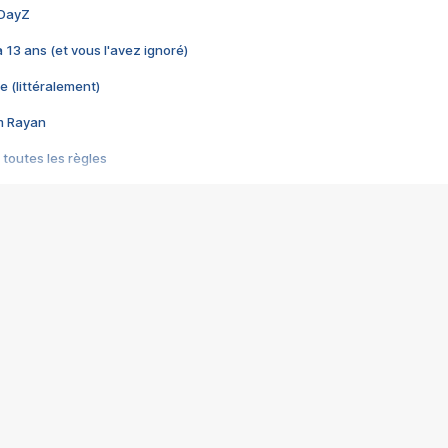
 DayZ
 a 13 ans (et vous l'avez ignoré)
e (littéralement)
im Rayan
 toutes les règles
s les jeux vidéo
us choquant de Rockstar ? - Le scandale BULLY
e plus moche de Steam
du RÊVE tourne au CAUCHEMAR
pendant 8 heures
it… à tort
umiliés par un jeu vidéo
ire - Final Fantasy 8