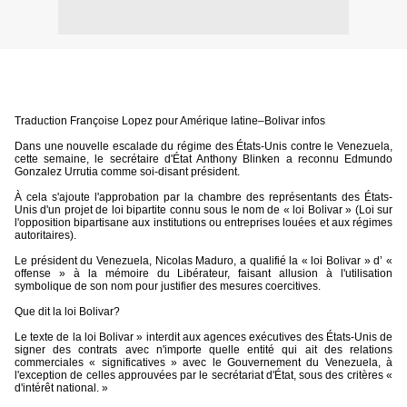
Traduction Françoise Lopez pour Amérique latine–Bolivar infos
Dans une nouvelle escalade du régime des États-Unis contre le Venezuela,
cette semaine, le secrétaire d'État Anthony Blinken a reconnu Edmundo
Gonzalez Urrutia comme soi-disant président.
À cela s'ajoute l'approbation par la chambre des représentants des États-
Unis d'un projet de loi bipartite connu sous le nom de « loi Bolivar » (Loi sur
l'opposition bipartisane aux institutions ou entreprises louées et aux régimes
autoritaires).
Le président du Venezuela, Nicolas Maduro, a qualifié la « loi Bolivar » d’ «
offense » à la mémoire du Libérateur, faisant allusion à l'utilisation
symbolique de son nom pour justifier des mesures coercitives.
Que dit la loi Bolivar?
Le texte de la loi Bolivar » interdit aux agences exécutives des États-Unis de
signer des contrats avec n'importe quelle entité qui ait des relations
commerciales « significatives » avec le Gouvernement du Venezuela, à
l'exception de celles approuvées par le secrétariat d'État, sous des critères «
d'intérêt national. »