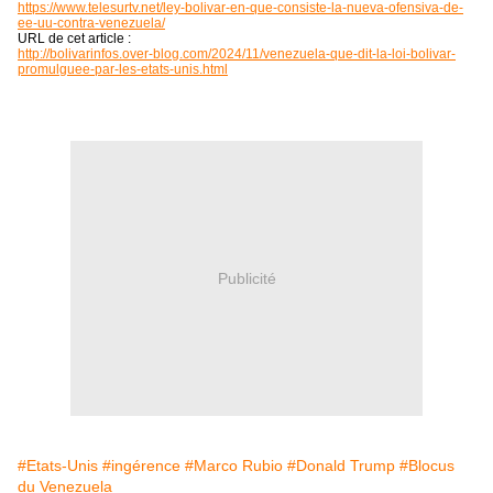
https://www.telesurtv.net/ley-bolivar-en-que-consiste-la-nueva-ofensiva-de-
ee-uu-contra-venezuela/
URL de cet article :
http://bolivarinfos.over-blog.com/2024/11/venezuela-que-dit-la-loi-bolivar-
promulguee-par-les-etats-unis.html
Publicité
#Etats-Unis
#ingérence
#Marco Rubio
#Donald Trump
#Blocus
du Venezuela