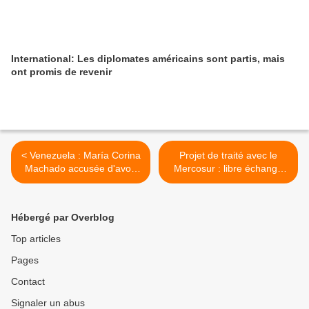
International: Les diplomates américains sont partis, mais
ont promis de revenir
< Venezuela : María Corina
Projet de traité avec le
Machado accusée d'avoir
Mercosur : libre échange
demandé des sanctions
contre souveraineté >
contre le pays
Hébergé par Overblog
Top articles
Pages
Contact
Signaler un abus