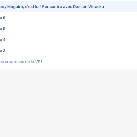
bey Maguire, c'est lui ! Rencontre avec Damien Witecka
e 6
e 5
e 4
e 3
s créatrices de la VF !
e 2
e 1
e Mektoub My Love arrive enfin ! Rencontre avec Shaïn Boumedine et Sal
i : après Toni en famille
elle réalise le bouleversant Dites lui que je l'aime
ais ! Rencontre autour de Vie privée de Rebecca Zlotowski