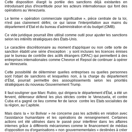
Cette disposition élargit la portée des sanctions déjà existantes en
introduisant plus d'incertitude pour les acteurs internationaux qui font des
opérations au Venezuela.
Le terme « opération commerciale significative », pièce centrale de la loi,
n'est pas clairement défini, ce qui laisse l'interprétation aux mains du
département d’Etat et du bureau d'administration et du budget (OMB).
Ce vide juridique pourrait être utilisé comme outil pour ajuster les sanctions
selon les intérêts stratégiques des États-Unis.
Le caractère discrétionnaire au moment d'appliquer ou non cette sorte de
sanction établit une série d'exception : y sont incluses les licences émises
par le bureau de contrôle des actifs étrangers (OFAC) qui permettent à des
entreprises internationales comme Chevron et Repsol de continuer à opérer
au Venezuela.
Cette possibilité de déterminer quelles entreprises ou quelles personnes
sont l'objet de sanctions et lesquelles non, à la charge du département
d’État, pourrait permettre des assouplissements selon les priorités
stratégiques du nouveau Gouvernement Trump.
Il faut souligner que Marc Rubio, qui dirigera le département d'État, a été un
fervent, défenseur défend les plus strictes contre le Venezuela, et contre
Cuba et a gagné ce lieu comme fer de lance
contre les Etats socialistes de
la région, au Capitole.
Mais dans la « loi Bolivar » ne concerne pas les activités en relation avec
l'assistance humanitaire et les opérations de renseignement. Certaines
actions ont été utilisées dans le passé pour interférer dans les affaires
internes grâce à différents mécanismes comme le financement de médias
d'opposition ou d'organisations « non gouvernementales » destinées à créer