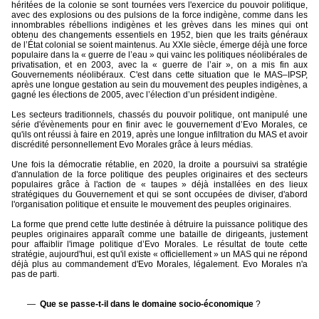
héritées de la colonie se sont tournées vers l'exercice du pouvoir politique,
avec des explosions ou des pulsions de la force indigène, comme dans les
innombrables rébellions indigènes et les grèves dans les mines qui ont
obtenu des changements essentiels en 1952, bien que les traits généraux
de l’État colonial se soient maintenus. Au XXIe siècle, émerge déjà une force
populaire dans la « guerre de l’eau » qui vainc les politiques néolibérales de
privatisation, et en 2003, avec la « guerre de l’air », on a mis fin aux
Gouvernements néolibéraux. C'est dans cette situation que le MAS–IPSP,
après une longue gestation au sein du mouvement des peuples indigènes, a
gagné les élections de 2005, avec l’élection d’un président indigène.
Les secteurs traditionnels, chassés du pouvoir politique, ont manipulé une
série d'évènements pour en finir avec le gouvernement d’Evo Morales, ce
qu'ils ont réussi à faire en 2019, après une longue infiltration du MAS et avoir
discrédité personnellement Evo Morales grâce à leurs médias.
Une fois la démocratie rétablie, en 2020, la droite a poursuivi sa stratégie
d'annulation de la force politique des peuples originaires et des secteurs
populaires grâce à l'action de « taupes » déjà installées en des lieux
stratégiques du Gouvernement et qui se sont occupées de diviser, d'abord
l'organisation politique et ensuite le mouvement des peuples originaires.
La forme que prend cette lutte destinée à détruire la puissance politique des
peuples originaires apparaît comme une bataille de dirigeants, justement
pour affaiblir l'image politique d’Evo Morales. Le résultat de toute cette
stratégie, aujourd'hui, est qu'il existe « officiellement » un MAS qui ne répond
déjà plus au commandement d'Evo Morales, légalement. Evo Morales n'a
pas de parti.
Que se passe-t-il dans le domaine socio-économique
?