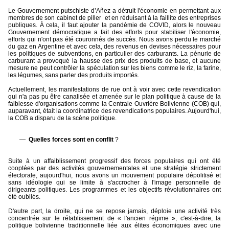
Le Gouvernement putschiste d’Añez a détruit l'économie en permettant aux
membres de son cabinet de piller
et en réduisant à la faillite des entreprises
publiques. À cela, il faut ajouter la pandémie de COVID, alors le nouveau
Gouvernement démocratique a fait des efforts pour stabiliser l'économie,
efforts qui n'ont pas été couronnés de succès. Nous avons perdu le marché
du gaz en Argentine et avec cela, des revenus en devises nécessaires pour
les politiques de subventions, en particulier des carburants. La pénurie de
carburant a provoqué la hausse des prix des produits de base, et aucune
mesure ne peut contrôler la spéculation sur les biens comme le riz, la farine,
les légumes, sans parler des produits importés.
Actuellement, les manifestations de rue ont à voir avec cette revendication
qui n'a pas pu être canalisée et amenée sur le plan politique à cause de la
faiblesse d'organisations comme la Centrale Ouvrière Bolivienne (COB) qui,
auparavant, était la coordinatrice des revendications populaires. Aujourd'hui,
la COB a disparu de la scène politique.
Quelles forces sont en conflit
?
Suite à un affaiblissement progressif des forces populaires qui ont été
cooptées par des activités gouvernementales et une stratégie strictement
électorale, aujourd'hui, nous avons un mouvement populaire dépolitisé et
sans idéologie qui se limite à s'accrocher à l'image personnelle de
dirigeants politiques. Les programmes et les objectifs révolutionnaires ont
été oubliés.
D'autre part, la droite, qui ne se repose jamais, déploie une activité très
concentrée sur le rétablissement de « l'ancien régime », c'est-à-dire, la
politique bolivienne traditionnelle liée aux élites économiques avec une