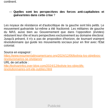
continent.
Quelles sont les perspectives des forces anti-capitalistes et
guévaristes dans cette crise
?
Les noyaux de résistance et d'autocritique de la gauche sont très petits. Le
mouvement guévariste lui-même a été fractionné. Les militaires de gauche
du MAS, aussi bien au Gouvernement que dans l’opposition (évistes)
réduisent leur rôle et leurs perspectives exclusivement au domaine électoral.
Jusqu'à présent, il n'y a pas de proposition d'horizon, de tournant vraiment
révolutionnaire qui guide les mouvements sociaux pour en finir avec l'État
colonial.
Source en espagnol :
https://www.resumenlatinoamericano.org/2024/12/06/bolivia-los-objetivos-
revolucionarios-se-olvidaron/
URL de cet article :
http://bolivarinfos.over-blog.com/2024/12/bolivie-les-objectifs-
revolutionnaires-ont-ete-oublies.html
Publicité