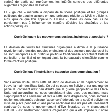
variété de partis qui représentent les intérêts concrets des différentes
oligarchies régionales de Bolivie.
La « gauche » marxiste a disparu de la scène politique et les groupes
politiques de gauche actuels ont une présence réduite au MAS « officiel »,
ainsi qu'à ce que l'on appelle l'« Evisme ». Dans les deux cas, ils ne
parviennent pas à influencer de manière décisive les stratégies et les
actions politiques.
Quel rôle jouent les mouvements sociaux, indigènes et populaire ?
La division de toutes les structures organiques a diminué la puissance
révolutionnaire des des peuples originaires et des secteurs populaires et ils
se sont incorporés à la pratique politique traditionnelle accentuant l'intérêt
particulier et familial et renforçant ainsi, la bureaucratie clientéliste comme
forme d'activité politique.
Quel rôle joue l'impérialisme étasunien dans cette situation
?
Sans aucun doute, dans cette situation de division et de déplacement se
trouve la main des États-Unis. Ce qui se passe en Bolivie et sur une grande
partie du continent n'est rien d'autre que la guerre géopolitique des États-
Unis, qui aujourd'hui ne nous envahissent plus avec des marines, mais
s’approprient nos cerveaux, et face à cette sorte d'agression, nous sommes
réellement désarmés puisque l'absence d'idéologie de la société bolivienne
mise en place pendant 20 ans par le néolibéralisme n'a pas été réellement
contrecarrée sous le gouvernement d’Evo Morales. Le « changement
culturel » est l'instrument pervers d'agression qui a été imposé sur notre