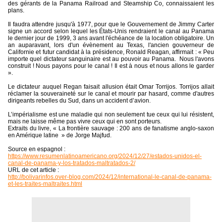
des gérants de la Panama Railroad and Steamship Co, connaissaient les
plans.
Il faudra attendre jusqu'à 1977, pour que le Gouvernement de Jimmy Carter
signe un accord selon lequel les États-Unis rendraient le canal au Panama
le dernier jour de 1999, 3 ans avant l'échéance de la location obligatoire. Un
an auparavant, lors d'un évènement au Texas, l'ancien gouverneur de
Californie et futur candidat à la présidence, Ronald Reagan, affirmait : « Peu
importe quel dictateur sanguinaire est au pouvoir au Panama.
Nous l'avons
construit ! Nous payons pour le canal ! Il est à nous et nous allons le garder
».
Le dictateur auquel Regan faisait allusion était Omar Torrijos. Torrijos allait
réclamer la souveraineté sur le canal et mourir par hasard, comme d'autres
dirigeants rebelles du Sud, dans un accident d’avion.
L’impérialisme est une maladie qui non seulement tue ceux qui lui résistent,
mais ne laisse même pas vivre ceux qui en sont porteurs.
Extraits du livre, « La frontière sauvage : 200 ans de fanatisme anglo-saxon
en Amérique latine
» de Jorge Majfud.
Source en espagnol :
https://www.resumenlatinoamericano.org/2024/12/27/estados-unidos-el-
canal-de-panama-y-los-tratados-maltratados-2/
URL de cet article :
http://bolivarinfos.over-blog.com/2024/12/international-le-canal-de-panama-
et-les-traites-maltraites.html