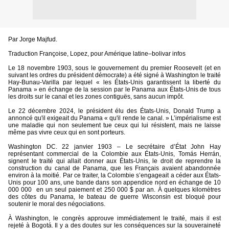
Par Jorge Majfud.
Traduction Françoise, Lopez, pour Amérique latine–bolivar infos
Le 18 novembre 1903, sous le gouvernement du premier Roosevelt (et en
suivant les ordres du président démocrate) a été signé à Washington le traité
Hay-Bunau-Varilla par lequel « les États-Unis garantissent la liberté du
Panama » en échange de la session par le Panama aux États-Unis de tous
les droits sur le canal et les zones contiguës, sans aucun impôt.
Le 22 décembre 2024, le président élu des États-Unis, Donald Trump a
annoncé qu'il exigeait du Panama « qu'il rende le canal. » L’impérialisme est
une maladie qui non seulement tue ceux qui lui résistent, mais ne laisse
même pas vivre ceux qui en sont porteurs.
Washington DC. 22 janvier 1903 – Le secrétaire d’État John Hay
représentant commercial de la Colombie aux États-Unis, Tomás Herrán,
signent le traité qui allait donner aux États-Unis, le droit de reprendre la
construction du canal de Panama, que les Français avaient abandonnée
environ à la moitié. Par ce traiter, la Colombie s’engageait a céder aux États-
Unis pour 100 ans, une bande dans son appendice nord en échange de 10
000 000
en un seul paiement et 250 000 $ par an. À quelques kilomètres
des côtes du Panama, le bateau de guerre Wisconsin est bloqué pour
soutenir le moral des négociations.
À Washington, le congrès approuve immédiatement le traité, mais il est
rejeté à Bogotá. Il y a des doutes sur les conséquences sur la souveraineté