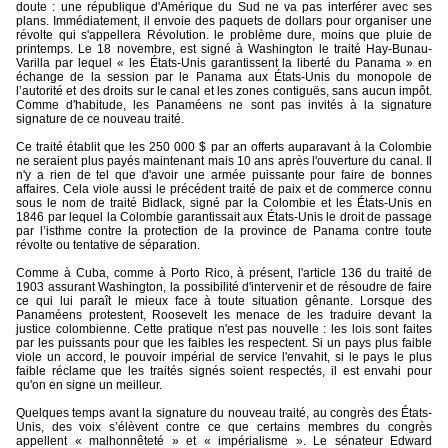
doute : une république d'Amérique du Sud ne va pas interférer avec ses
plans. Immédiatement, il envoie des paquets de dollars pour organiser une
révolte qui s'appellera Révolution. le problème dure, moins que pluie de
printemps. Le 18 novembre, est signé à Washington le traité Hay-Bunau-
Varilla par lequel « les États-Unis garantissent la liberté du Panama » en
échange de la session par le Panama aux États-Unis du monopole de
l’autorité et des droits sur le canal et les zones contiguës, sans aucun impôt.
Comme d'habitude, les Panaméens ne sont pas invités à la signature
signature de ce nouveau traité.
Ce traité établit que les 250 000 $ par an offerts auparavant à la Colombie
ne seraient plus payés maintenant mais 10 ans après l'ouverture du canal. Il
n'y a rien de tel que d'avoir une armée puissante pour faire de bonnes
affaires. Cela viole aussi le précédent traité de paix et de commerce connu
sous le nom de traité Bidlack, signé par la Colombie et les États-Unis en
1846 par lequel la Colombie garantissait aux États-Unis le droit de passage
par l’isthme contre la protection de la province de Panama contre toute
révolte ou tentative de séparation.
Comme à Cuba, comme à Porto Rico, à présent, l'article 136 du traité de
1903 assurant Washington, la possibilité d'intervenir et de résoudre de faire
ce qui lui paraît le mieux face à toute situation gênante. Lorsque des
Panaméens protestent, Roosevelt les menace de les traduire devant la
justice colombienne. Cette pratique n'est pas nouvelle : les lois sont faites
par les puissants pour que les faibles les respectent. Si un pays plus faible
viole un accord, le pouvoir impérial de service l'envahit, si le pays le plus
faible réclame que les traités signés soient respectés, il est envahi pour
qu'on en signe un meilleur.
Quelques temps avant la signature du nouveau traité, au congrès des États-
Unis, des voix s’élèvent contre ce que certains membres du congrès
appellent « malhonnêteté » et « impérialisme ». Le sénateur Edward