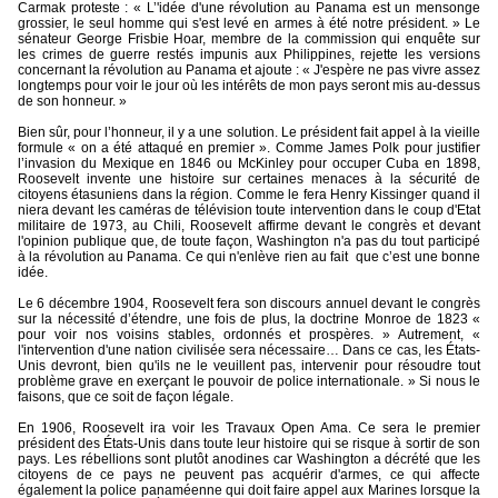
Carmak proteste : « L’'idée d'une révolution au Panama est un mensonge
grossier, le seul homme qui s'est levé en armes à été notre président. » Le
sénateur George Frisbie Hoar, membre de la commission qui enquête sur
les crimes de guerre restés impunis aux Philippines, rejette les versions
concernant la révolution au Panama et ajoute : « J'espère ne pas vivre assez
longtemps pour voir le jour où les intérêts de mon pays seront mis au-dessus
de son honneur. »
Bien sûr, pour l’honneur, il y a une solution. Le président fait appel à la vieille
formule « on a été attaqué en premier ». Comme James Polk pour justifier
l’invasion du Mexique en 1846 ou McKinley pour occuper Cuba en 1898,
Roosevelt invente une histoire sur certaines menaces à la sécurité de
citoyens étasuniens dans la région. Comme le fera Henry Kissinger quand il
niera devant les caméras de télévision toute intervention dans le coup d'Etat
militaire de 1973, au Chili, Roosevelt affirme devant le congrès et devant
l'opinion publique que, de toute façon, Washington n'a pas du tout participé
à la révolution au Panama. Ce qui n'enlève rien au fait
que c’est une bonne
idée.
Le 6 décembre 1904, Roosevelt fera son discours annuel devant le congrès
sur la nécessité d’étendre, une fois de plus, la doctrine Monroe de 1823 «
pour voir nos voisins stables, ordonnés et prospères. » Autrement, «
l'intervention d'une nation civilisée sera nécessaire… Dans ce cas, les États-
Unis devront, bien qu'ils ne le veuillent pas, intervenir pour résoudre tout
problème grave en exerçant le pouvoir de police internationale. » Si nous le
faisons, que ce soit de façon légale.
En 1906, Roosevelt ira voir les Travaux Open Ama. Ce sera le premier
président des États-Unis dans toute leur histoire qui se risque à sortir de son
pays. Les rébellions sont plutôt anodines car Washington a décrété que les
citoyens de ce pays ne peuvent pas acquérir d'armes, ce qui affecte
également la police panaméenne qui doit faire appel aux Marines lorsque la