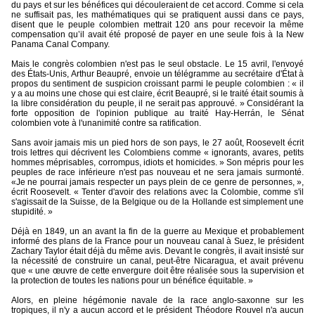
du pays et sur les bénéfices qui découleraient de cet accord. Comme si cela
ne suffisait pas, les mathématiques qui se pratiquent aussi dans ce pays,
disent que le peuple colombien mettrait 120 ans pour recevoir la même
compensation qu’il avait été proposé de payer en une seule fois à la New
Panama Canal Company.
Mais le congrès colombien n'est pas le seul obstacle. Le 15 avril, l'envoyé
des États-Unis, Arthur Beaupré, envoie un télégramme au secrétaire d'État à
propos du sentiment de suspicion croissant parmi le peuple colombien : « il
y a au moins une chose qui est claire, écrit Beaupré, si le traité était soumis à
la libre considération du peuple, il ne serait pas approuvé. » Considérant la
forte opposition de l'opinion publique au traité Hay-Herrán, le Sénat
colombien vote à l'unanimité contre sa ratification.
Sans avoir jamais mis un pied hors de son pays, le 27 août, Roosevelt écrit
trois lettres qui décrivent les Colombiens comme « ignorants, avares, petits
hommes méprisables, corrompus, idiots et homicides. » Son mépris pour les
peuples de race inférieure n'est pas nouveau et ne sera jamais surmonté.
«Je ne pourrai jamais respecter un pays plein de ce genre de personnes, »,
écrit Roosevelt. « Tenter d'avoir des relations avec la Colombie, comme s'il
s'agissait de la Suisse, de la Belgique ou de la Hollande est simplement une
stupidité. »
Déjà en 1849, un an avant la fin de la guerre au Mexique et probablement
informé des plans de la France pour un nouveau canal à Suez, le président
Zachary Taylor était déjà du même avis. Devant le congrès, il avait insisté sur
la nécessité de construire un canal, peut-être Nicaragua, et avait prévenu
que « une œuvre de cette envergure doit être réalisée sous la supervision et
la protection de toutes les nations pour un bénéfice équitable. »
Alors, en pleine hégémonie navale de la race anglo-saxonne sur les
tropiques, il n'y a aucun accord et le président Théodore Rouvel n'a aucun