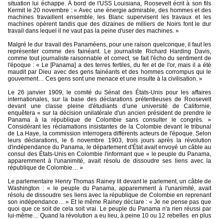
situation lui échappe. À bord de l'USS Louisiana, Roosevelt écrit à son fils
Kermit le 20 novembre : « Avec une énergie admirable, des hommes et des
machines travaillent ensemble, les Blanc supervisent les travaux et les
machines opèrent tandis que des dizaines de milliers de Noirs font le dur
travail dans lequel il ne vaut pas la peine d'user des machines. »
Malgré le dur travail des Panaméens, pour une raison quelconque, il faut les
représenter comme des fainéant. Le journaliste Richard Harding Davis,
comme tout journaliste raisonnable et correct, se fait l'écho du sentiment de
l'époque : « Le [Panama] a des terres fertiles, du fer et de l'or, mais il a été
maudit par Dieu avec des gens fainéants et des hommes corrompus qui le
gouvernent… Ces gens sont une menace et une insulte à la civilisation. »
Le 26 janvier 1909, le comité du Sénat des États-Unis pour les affaires
internationales, sur la base des déclarations prétentieuses de Roosevelt
devant une classe pleine d'étudiants d’une université de Californie,
enquêtera « sur la décision unilatérale d'un ancien président de prendre le
Panama à la république de Colombie sans consulter le congrès. »
Considérant les réclamations insistantes de la Colombie devant le tribunal
de La Haye, la commission interrogera différents acteurs de l'époque. Selon
leurs déclarations, le 6 novembre 1903, trois jours après la révolution
d'indépendance du Panama, le département d'État avait envoyé un câble au
consul des États-Unis en Colombie l'informant que « le peuple du Panama,
apparemment à l'unanimité, avait résolu de dissoudre ses liens avec la
république de Colombie… »
Le parlementaire Henry Thomas Rainey lit devant le parlement, un câble de
Washington : « le peuple du Panama, apparemment à l'unanimité, avait
résolu de dissoudre ses liens avec la république de Colombie en reprenant
son indépendance… » Et le même Rainey déclare : « Je ne pense pas que
quoi que ce soit de cela soit vrai. Le peuple du Panama n'a rien réussi par
lui-même… Quand la révolution a eu lieu, à peine 10 ou 12 rebelles
en plus