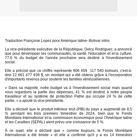
Traduction Françoise Lopez pour Amérique latine–Bolivar infos
La vice-présidente exécutive de la République, Delcy Rodriguez, a annoncé
que pour développer les communautés, la santé, l'éducation et et la culture,
77,6 % du budget de l'année prochaine sera destiné à l'investissement
social.
Elle a précisé que ce chiffre représente 906 459
117 540 bolivars, c'est-à-
dire 22 661 477 939 $, un montant qui a été obtenu grâce à l'incorporation
d'importants revenus pour soutenir les familles vénézuéliennes.
« Dans sa majorité, notre budget va à l'investissement social mais quand
nous regardons la partie des dépenses, 41 % est destiné à notre peuple
travailleur et au système de protection Patrie qui occupe 24 % de cette
partie, » a ajouté la vice-présidente.
Elle a déclaré que le produit intérieur brut (PIB) du pays a augmenté de 8,5
% pendant les trois premiers trimestres de 2024, bien que le Fonds
Monétaire International et la commission économique pour l'Amérique latine
et les Caraïbes (SEPAL) aient prévu une croissance de 5 %.
À ce sujet, elle a déclaré que « comme toujours, le Fonds Monétaire
International a été timide » et elle a confirmé qu'il y a eu 14 trimestres