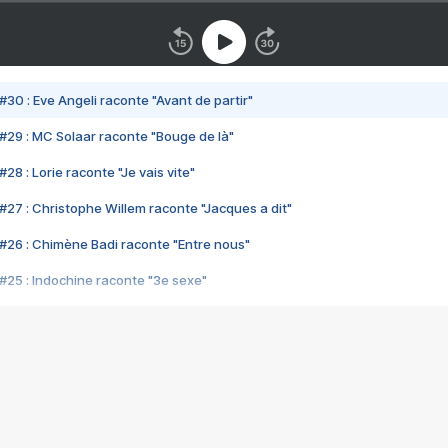
#30 : Eve Angeli raconte "Avant de partir"
#29 : MC Solaar raconte "Bouge de là"
28 : Lorie raconte "Je vais vite"
#27 : Christophe Willem raconte "Jacques a dit"
#26 : Chimène Badi raconte "Entre nous"
#25 : Indochine raconte "3e sexe"
#24 : Zaho raconte "C'est chelou"
#23 : Patrick Bruel raconte "Au café des délices"
#22 : Kyo raconte "Le chemin"
#21 : Nolwenn Leroy raconte "Cassé"