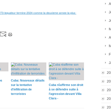
A
J
373273-lequateur-termine-2024-comme-la-deuxieme-annee-la-plus-
J
M
A
M
F
J
20
os
Cuba: Nouveaux détails
20
sur la tentative
Cuba réaffirme son droit
d'infiltration de
à se défendre suite à
20
terroristes
l’agression devant Villa
Clara -
20
20