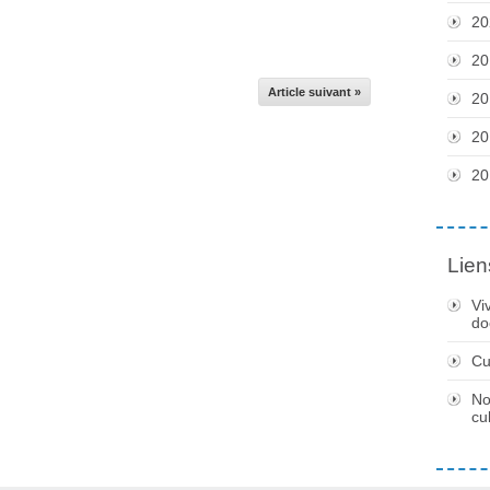
20
20
Article suivant »
20
20
20
Lien
Vi
do
Cu
No
cu