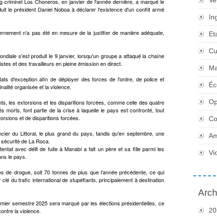
Ve
g criminel Los Choneros, en janvier de l'année dernière, a marqué le
it le président Daniel Noboa à déclarer l'existence d'un conflit armé
In
vernement n'a pas été en mesure de la justifier de manière adéquate,
Et
Cu
iale s'est produit le 9 janvier, lorsqu'un groupe a attaqué la chaîne
stes et des travailleurs en pleine émission en direct.
Ma
tats d'exception afin de déployer des forces de l'ordre, de police et
Éc
nalité organisée et la violence.
Op
ts, les extorsions et les disparitions forcées, comme celle des quatre
 morts, font partie de la crise à laquelle le pays est confronté, tout
orsions et de disparitions forcées.
Co
cier du Littoral, le plus grand du pays, tandis qu'en septembre, une
Am
 sécurité de La Roca.
tat avec délit de fuite à Manabí a fait un père et sa fille parmi les
Vi
ans le pays.
es de drogue, soit 70 tonnes de plus que l'année précédente, ce qui
é du trafic international de stupéfiants, principalement à destination
Arch
emier semestre 2025 sera marqué par les élections présidentielles, ce
20
contre la violence.