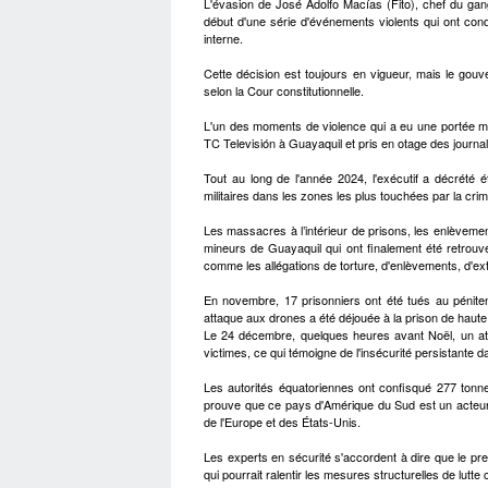
L'évasion de José Adolfo Macías (Fito), chef du gan
début d'une série d'événements violents qui ont condu
interne.
Cette décision est toujours en vigueur, mais le gou
selon la Cour constitutionnelle.
L'un des moments de violence qui a eu une portée mond
TC Televisión à Guayaquil et pris en otage des journali
Tout au long de l'année 2024, l'exécutif a décrété é
militaires dans les zones les plus touchées par la crimi
Les massacres à l’intérieur de prisons, les enlèvemen
mineurs de Guayaquil qui ont finalement été retrouvés
comme les allégations de torture, d'enlèvements, d'ext
En novembre, 17 prisonniers ont été tués au péniten
attaque aux drones a été déjouée à la prison de haute
Le 24 décembre, quelques heures avant Noël, un atten
victimes, ce qui témoigne de l'insécurité persistante d
Les autorités équatoriennes ont confisqué 277 tonn
prouve que ce pays d'Amérique du Sud est un acteur cl
de l'Europe et des États-Unis.
Les experts en sécurité s'accordent à dire que le pr
qui pourrait ralentir les mesures structurelles de lutte 