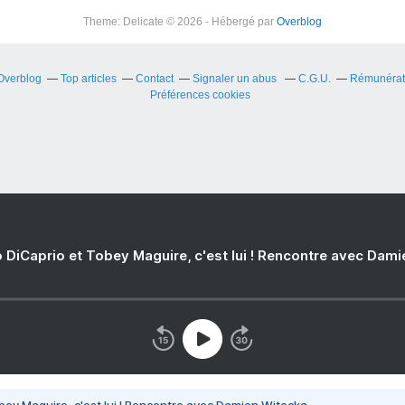
Theme: Delicate © 2026 - Hébergé par
Overblog
 Overblog
Top articles
Contact
Signaler un abus
C.G.U.
Rémunérati
Préférences cookies
 DiCaprio et Tobey Maguire, c'est lui ! Rencontre avec Dam