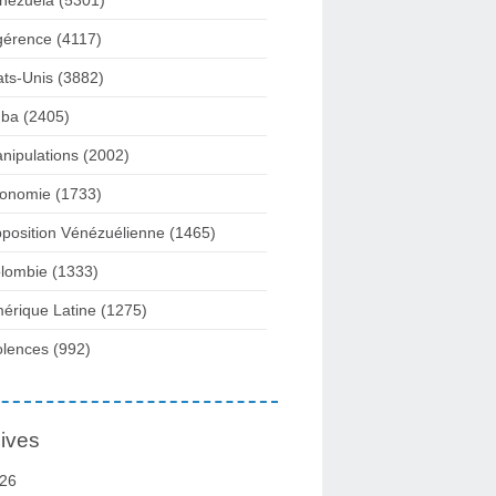
nezuela
(5301)
gérence
(4117)
ats-Unis
(3882)
ba
(2405)
nipulations
(2002)
onomie
(1733)
position Vénézuélienne
(1465)
lombie
(1333)
érique Latine
(1275)
olences
(992)
ives
26