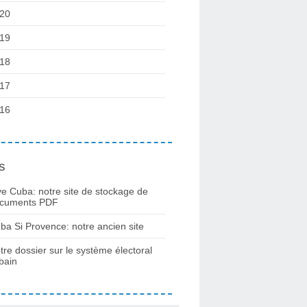
20
19
18
17
16
s
ve Cuba: notre site de stockage de
cuments PDF
ba Si Provence: notre ancien site
tre dossier sur le système électoral
bain