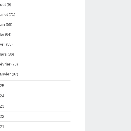
oût
(9)
uillet
(71)
uin
(58)
ai
(64)
vril
(55)
ars
(86)
évrier
(73)
anvier
(87)
25
24
23
22
21