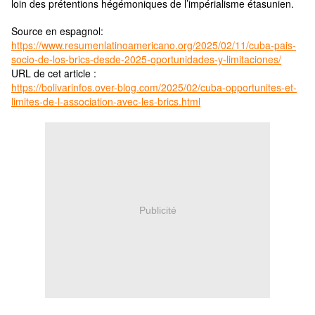
loin des prétentions hégémoniques de l’impérialisme étasunien.
Source en espagnol:
https://www.resumenlatinoamericano.org/2025/02/11/cuba-pais-
socio-de-los-brics-desde-2025-oportunidades-y-limitaciones/
URL de cet article :
https://bolivarinfos.over-blog.com/2025/02/cuba-opportunites-et-
limites-de-l-association-avec-les-brics.html
Publicité