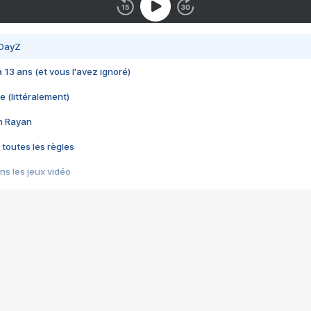
 DayZ
 a 13 ans (et vous l'avez ignoré)
e (littéralement)
im Rayan
 toutes les règles
s les jeux vidéo
us choquant de Rockstar ? - Le scandale BULLY
e plus moche de Steam
du RÊVE tourne au CAUCHEMAR
pendant 8 heures
it… à tort