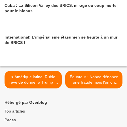
Cuba : La Silicon Valley des BRICS, mirage ou coup mortel
pour le blocus
International: L’impérialisme étasunien se heurte à un mur
de BRICS !
< Amérique latine: Rubio
Équateur : Noboa dénonce
rêve de donner à Trump le
une fraude mais l'union
joyau de la couronne
européenne et l'OEA la
démentent >
Hébergé par Overblog
Top articles
Pages