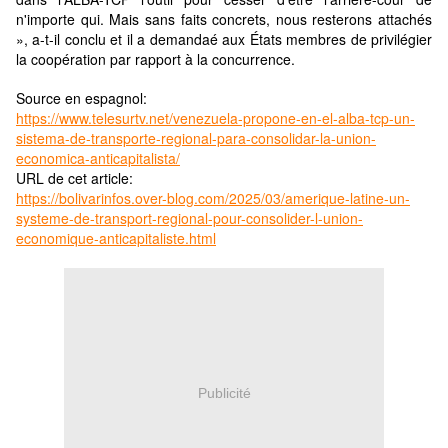
n'importe qui. Mais sans faits concrets, nous resterons attachés
», a-t-il conclu et il a demandaé aux États membres de privilégier
la coopération par rapport à la concurrence.
Source en espagnol:
https://www.telesurtv.net/venezuela-propone-en-el-alba-tcp-un-
sistema-de-transporte-regional-para-consolidar-la-union-
economica-anticapitalista/
URL de cet article:
https://bolivarinfos.over-blog.com/2025/03/amerique-latine-un-
systeme-de-transport-regional-pour-consolider-l-union-
economique-anticapitaliste.html
Publicité