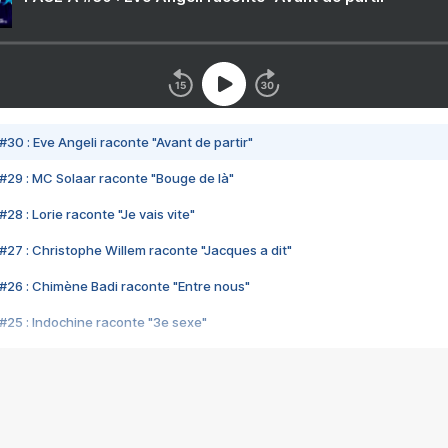
#30 : Eve Angeli raconte "Avant de partir"
#29 : MC Solaar raconte "Bouge de là"
28 : Lorie raconte "Je vais vite"
#27 : Christophe Willem raconte "Jacques a dit"
#26 : Chimène Badi raconte "Entre nous"
#25 : Indochine raconte "3e sexe"
#24 : Zaho raconte "C'est chelou"
#23 : Patrick Bruel raconte "Au café des délices"
#22 : Kyo raconte "Le chemin"