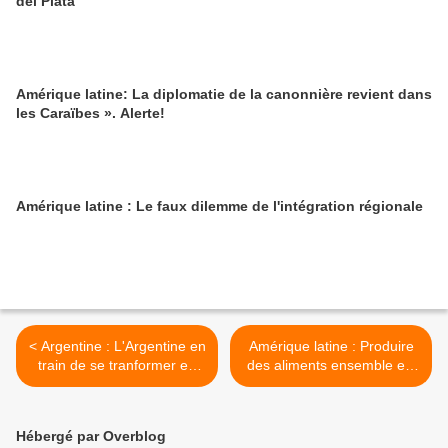
del Plata
Amérique latine: La diplomatie de la canonnière revient dans
les Caraïbes ». Alerte!
Amérique latine : Le faux dilemme de l'intégration régionale
< Argentine : L'Argentine en
Amérique latine : Produire
train de se tranformer en
des aliments ensemble est
autocratie
la véritable indépendance
face à l'empire >
Hébergé par Overblog