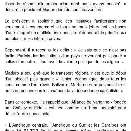
tisser le réseau d'interconnexion dont nous avons besoin", a
déclaré le président Maduro lors de son intervention.
Le président a souligné que ces initiatives faciliteraient non
seulement le commerce et le tourisme, mais jetteraient les bases
d'une intégration multidimensionnelle qui donnerait la priorité aux
peuples sur les intérêts privés.
Cependant, il a reconnu les défis : « Je sais que ce n'est pas
facile. Parfois, les institutions d'un pays ne veulent pas parler à
celles d'un autre. Il faut avoir la volonté politique de les aligner. »
Maduro a souligné que le transport régional n'est que le début
d'un objectif plus grand : « l'union économique dans tous les
sens, comme l'ont rêvée Bolivar et Martí, ne sera pas possible si
nous ne brisons pas les chaînes de la dépendance capitaliste. »
Dans ce contexte, il a rappelé que l'Alliance bolivarienne - fondée
par Chávez et Fidel - est née comme un "beau pouvoir" pour
défier l'ordre néocolonial.
« L'Amérique centrale, l'Amérique du Sud et les Caraïbes ont
dans l'ALBA-TCP l'outil pour cesser d'être l’arrière-cour de