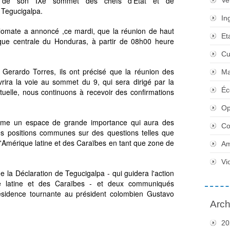
rs de son IXe sommet des chefs d'État et de
Ve
à Tegucigalpa.
In
plomate a annoncé ,ce mardi, que la réunion de haut
Et
nque centrale du Honduras, à partir de 08h00 heure
Cu
r Gerardo Torres, ils ont précisé que la réunion des
Ma
ouvrira la voie au sommet du 9, qui sera dirigé par la
Éc
tuelle, nous continuons à recevoir des confirmations
Op
me un espace de grande importance qui aura des
Co
des positions communes sur des questions telles que
e l'Amérique latine et des Caraïbes en tant que zone de
Am
Vi
e la Déclaration de Tegucigalpa - qui guidera l'action
ique latine et des Caraïbes - et deux communiqués
résidence tournante au président colombien Gustavo
Arch
20