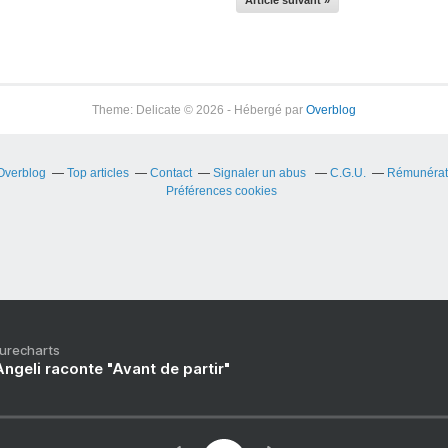
Article suivant »
Theme: Delicate © 2026 - Hébergé par
Overblog
 Overblog
Top articles
Contact
Signaler un abus
C.G.U.
Rémunérati
Préférences cookies
Purecharts
ngeli raconte "Avant de partir"