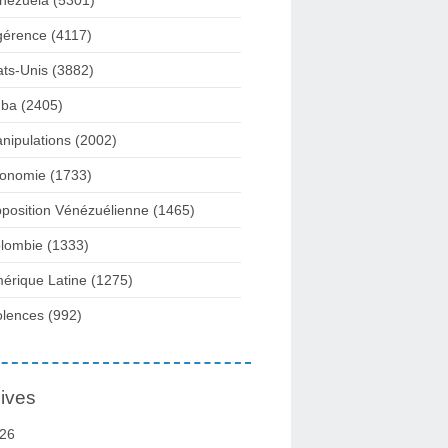
nezuela
(5301)
gérence
(4117)
ats-Unis
(3882)
ba
(2405)
nipulations
(2002)
onomie
(1733)
position Vénézuélienne
(1465)
lombie
(1333)
érique Latine
(1275)
olences
(992)
ives
26