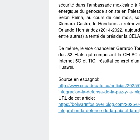
sécurité dans l'ambassade mexicaine à Qu
énergique du génocide sioniste en Palest
Selon Reina, au cours de ces mois, s
Xiomara Castro, le Honduras a retrouvé 
Orlando Hernández (2014-2022, aujourd'
entre autres) a tenté de présider la CEL
De même, le vice-chancelier Gerardo Tor
des 33 États qui composent la CELAC 
Internet 5G et TIC, résultat concret d'u
Huawei.
Source en espagnol:
http://www.cubadebate.cu/noticias/2025/
integracion-la-defensa-de-la-paz-y-la-mi
URL de cet article:
https://bolivarinfos.over-blog.com/2025/
integration-la-defense-de-la-paix-et-la-mi