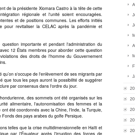
A
t de la présidente Xiomara Castro à la tête de cette
intégration régionale et l'unité soient encouragées.
J
tentes et de positions communes. Les efforts initiés
J
ine pour revitaliser la CELAC après la pandémie et
M
 question importante et pendant l'administration du
A
 avec 12 États membres pour aborder cette question
 violations des droits de l'homme du Gouvernement
M
ins.
F
é qu’on s'occupe de l'enlèvement de ses migrants par
J
é que tous les pays auront la possibilité de suggérer
clure par consensus dans l'ordre du jour.
20
n hondurienne, des sommets ont été organisés sur les
20
écurité alimentaire, l'autonomisation des femmes et la
nt été coordonnés avec la Chine, l'Inde, la Turquie,
20
 le Fonds des pays arabes du golfe Persique.
20
stions telles que la crise multidimensionnelle en Haïti et
20
ique par l'Équateur après l'irruption des forces de