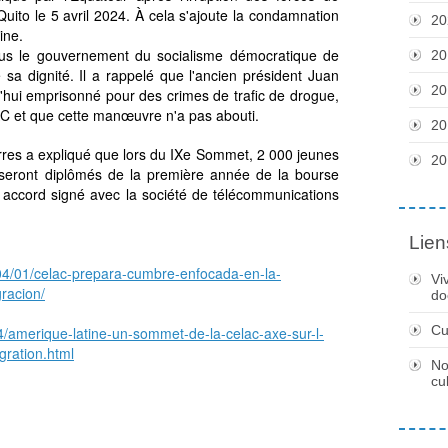
ito le 5 avril 2024. À cela s'ajoute la condamnation
20
ine.
ous le gouvernement du socialisme démocratique de
20
sa dignité. Il a rappelé que l'ancien président Juan
20
hui emprisonné pour des crimes de trafic de drogue,
AC et que cette manœuvre n'a pas abouti.
20
res a expliqué que lors du IXe Sommet, 2 000 jeunes
20
seront diplômés de la première année de la bourse
n accord signé avec la société de télécommunications
Lien
04/01/celac-prepara-cumbre-enfocada-en-la-
Vi
gracion/
do
Cu
04/amerique-latine-un-sommet-de-la-celac-axe-sur-l-
gration.html
No
cu