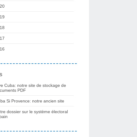
20
19
18
17
16
s
ve Cuba: notre site de stockage de
cuments PDF
ba Si Provence: notre ancien site
tre dossier sur le système électoral
bain