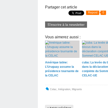
Partager cet article
Repost
0
S'inscrire à la newsletter
Vous aimerez aussi :
Amérique latine:
cuba: La levée du 
L’Uruguay assume la
dans la déclaration
présidence tournante de
conjointe du Somm
la CELAC
CELAC-UE
Celac
,
Intégration
,
Migrants