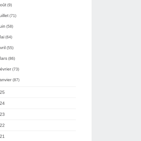
oût
(9)
uillet
(71)
uin
(58)
ai
(64)
vril
(55)
ars
(86)
évrier
(73)
anvier
(87)
25
24
23
22
21