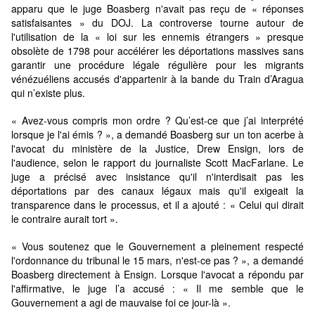
apparu que le juge Boasberg n'avait pas reçu de « réponses
satisfaisantes » du DOJ. La controverse tourne autour de
l'utilisation de la « loi sur les ennemis étrangers » presque
obsolète de 1798 pour accélérer les déportations massives sans
garantir une procédure légale régulière pour les migrants
vénézuéliens accusés d'appartenir à la bande du Train d’Aragua
qui n’existe plus.
« Avez-vous compris mon ordre ? Qu’est-ce que j’ai interprété
lorsque je l'ai émis ? », a demandé Boasberg sur un ton acerbe à
l'avocat du ministère de la Justice, Drew Ensign, lors de
l'audience, selon le rapport du journaliste Scott MacFarlane. Le
juge a précisé avec insistance qu'il n'interdisait pas les
déportations par des canaux légaux mais qu'il exigeait la
transparence dans le processus, et il a ajouté : « Celui qui dirait
le contraire aurait tort ».
« Vous soutenez que le Gouvernement a pleinement respecté
l'ordonnance du tribunal le 15 mars, n'est-ce pas ? », a demandé
Boasberg directement à Ensign. Lorsque l'avocat a répondu par
l'affirmative, le juge l’a accusé : « Il me semble que le
Gouvernement a agi de mauvaise foi ce jour-là ».