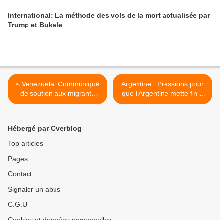
International: La méthode des vols de la mort actualisée par
Trump et Bukele
< Venezuela: Communiqué
Argentine : Pressions pour
de soutien aux migrants
que l’Argentine mette fin à
vénézuéliens déportés au
sa ligne de crédit avec la
Salvador
Chine >
Hébergé par Overblog
Top articles
Pages
Contact
Signaler un abus
C.G.U.
Cookies et données personnelles