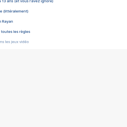
 a 13 ans (et vous l'avez ignoré)
e (littéralement)
im Rayan
 toutes les règles
s les jeux vidéo
us choquant de Rockstar ? - Le scandale BULLY
e plus moche de Steam
du RÊVE tourne au CAUCHEMAR
pendant 8 heures
it… à tort
umiliés par un jeu vidéo
ire - Final Fantasy 8
ti un empire - Age of Empires