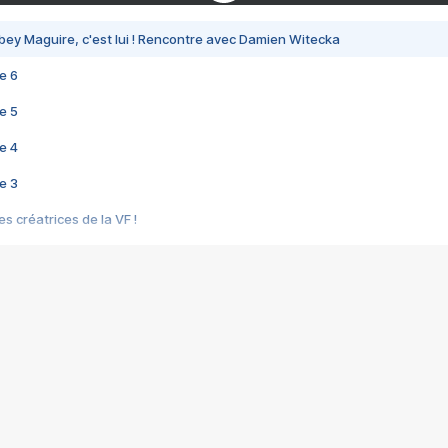
bey Maguire, c'est lui ! Rencontre avec Damien Witecka
e 6
e 5
e 4
e 3
s créatrices de la VF !
e 2
e 1
e Mektoub My Love arrive enfin ! Rencontre avec Shaïn Boumedine et Sal
i : après Toni en famille
elle réalise le bouleversant Dites lui que je l'aime
ais ! Rencontre autour de Vie privée de Rebecca Zlotowski