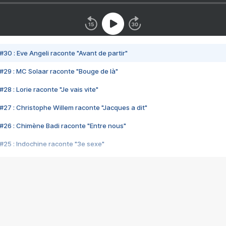
#30 : Eve Angeli raconte "Avant de partir"
#29 : MC Solaar raconte "Bouge de là"
28 : Lorie raconte "Je vais vite"
#27 : Christophe Willem raconte "Jacques a dit"
#26 : Chimène Badi raconte "Entre nous"
#25 : Indochine raconte "3e sexe"
#24 : Zaho raconte "C'est chelou"
#23 : Patrick Bruel raconte "Au café des délices"
#22 : Kyo raconte "Le chemin"
#21 : Nolwenn Leroy raconte "Cassé"