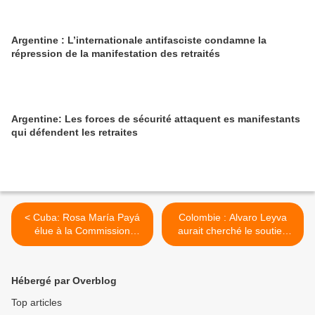
Argentine : L’internationale antifasciste condamne la
répression de la manifestation des retraités
Argentine: Les forces de sécurité attaquent es manifestants
qui défendent les retraites
< Cuba: Rosa María Payá
Colombie : Alvaro Leyva
élue à la Commission
aurait cherché le soutien
interaméricaine des droits
Washington pour chasser
de l'homme
Petro >
Hébergé par Overblog
Top articles