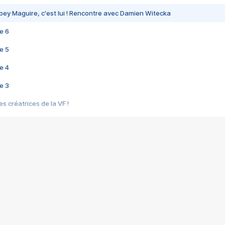
bey Maguire, c'est lui ! Rencontre avec Damien Witecka
e 6
e 5
e 4
e 3
s créatrices de la VF !
e 2
e 1
e Mektoub My Love arrive enfin ! Rencontre avec Shaïn Boumedine et Sal
i : après Toni en famille
elle réalise le bouleversant Dites lui que je l'aime
ais ! Rencontre autour de Vie privée de Rebecca Zlotowski