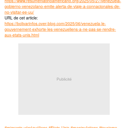
https://www.resumenlatinoamericano.org/2025/05/27/venezuela-
gobierno-venezolano-emite-alerta-de-viaje-a-connacionales-de-
no-visitar-ee-uu/
URL de cet article:
https://bolivarinfos.over-blog.com/2025/06/venezuela-le-
gouvernement-exhorte-les-venezueliens-a-ne-pas-se-rendre-
aux-etats-unis.html
Publicité
#migrants vénézuéliens
#Etats-Unis
#manipulations
#tourisme