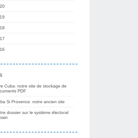
20
19
18
17
16
s
ve Cuba: notre site de stockage de
cuments PDF
ba Si Provence: notre ancien site
tre dossier sur le système électoral
bain