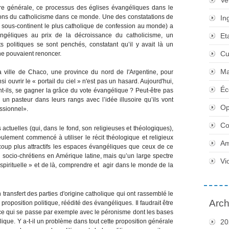
Ve
re générale, ce processus des églises évangéliques dans le
tions du catholicisme dans ce monde. Une des constatations de
In
 sous-continent le plus catholique de confession au monde) a
ngéliques au prix de la décroissance du catholicisme, un
Et
politiques se sont penchés, constatant qu’il y avait là un
Cu
 ne pouvaient renoncer.
Ma
a ville de Chaco, une province du nord de l'Argentine, pour
 ouvrir le « portail du ciel » n'est pas un hasard. Aujourd'hui,
Éc
ent-ils, se gagner la grâce du vote évangélique ? Peut-être pas
un pasteur dans leurs rangs avec l’idée illusoire qu’ils vont
Op
ssionnel».
Co
actuelles (qui, dans le fond, son religieuses et théologiques),
eulement commencé à utiliser le récit théologique et religieux
Am
oup plus attractifs les espaces évangéliques que ceux de ce
u socio-chrétiens en Amérique latine, mais qu’un large spectre
Vi
e spirituelle » et de là, comprendre et agir dans le monde de la
ransfert des parties d'origine catholique qui ont rassemblé le
Arch
oposition politique, réédité des évangéliques. Il faudrait être
 à ce qui se passe par exemple avec le péronisme dont les bases
olique. Y a-t-il un problème dans tout cette proposition générale
20