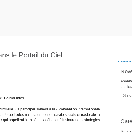
ans le Portail du Ciel
News
Abonne
article
Email
e–Bolivar infos
irituelle » à participer samedi à la « convention internationale
ur Jorge Ledesma lié à une forte activité sociale et pastorale, à
x qui appellent à un sérieux débat et à instaurer des stratégies
Caté