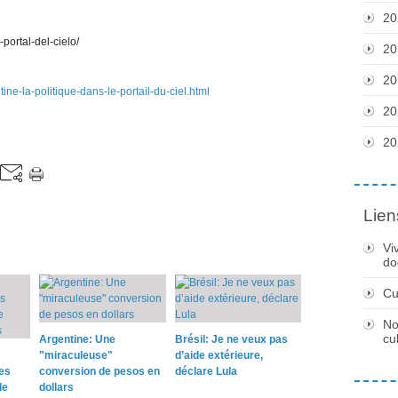
20
-portal-del-cielo/
20
20
ine-la-politique-dans-le-portail-du-ciel.html
20
20
Lien
Vi
do
Cu
No
cu
Argentine: Une
Brésil: Je ne veux pas
"miraculeuse"
d’aide extérieure,
es
conversion de pesos en
déclare Lula
de
dollars