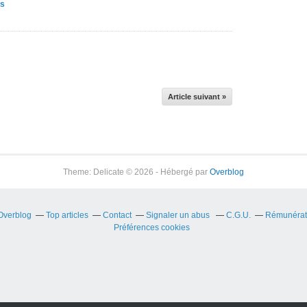
is
Article suivant »
Theme: Delicate © 2026 - Hébergé par
Overblog
 Overblog
Top articles
Contact
Signaler un abus
C.G.U.
Rémunérati
Préférences cookies