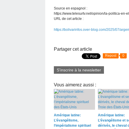
Source en espagnol :
https://www.telesurtv.net/opinion/la-politica-en-el
URL de cet article :
https://bolivarinfos.over-blog.com/2025/07/argent
Partager cet article
Repost
0
S'inscrire à la newsletter
Vous aimerez aussi :
Amérique latine:
Amérique latine:
L’évangélisme,
L’évangélisme et s
l‘impérialisme spirituel
dérivés, le cheval 