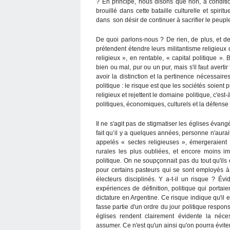
? En principe, nous disons que non, à conditio
brouillé dans cette bataille culturelle et spirit
dans son désir de continuer à sacrifier le peupl
De quoi parlons-nous ? De rien, de plus, et d
prétendent étendre leurs militantisme religieux 
religieux », en rentable, « capital politique ».
bien ou mal, pur ou un pur, mais s'il faut avertir
avoir la distinction et la pertinence nécessai
politique : le risque est que les sociétés soi
religieux et rejettent le domaine politique, c'est-
politiques, économiques, culturels et la défense
Il ne s'agit pas de stigmatiser les églises évangé
fait qu’il y a quelques années, personne n'aur
appelés « sectes religieuses », émergeraien
rurales les plus oubliées, et encore moins im
politique. On ne soupçonnait pas du tout qu'ils
pour certains pasteurs qui se sont employés à 
électeurs disciplinés. Y a-t-il un risque ? Év
expériences de définition, politique qui porta
dictature en Argentine. Ce risque indique qu'il e
fasse partie d'un ordre du jour politique respon
églises rendent clairement évidente la nécess
assumer. Ce n'est qu'un ainsi qu'on pourra éviter