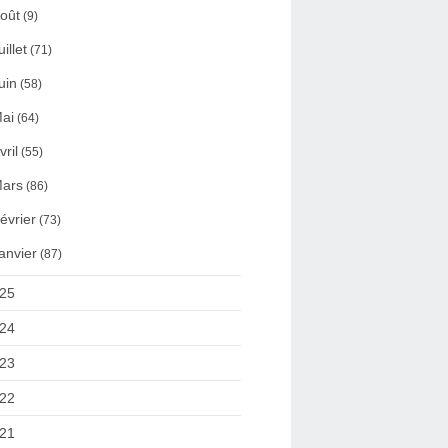
oût
(9)
uillet
(71)
uin
(58)
ai
(64)
vril
(55)
ars
(86)
évrier
(73)
anvier
(87)
25
24
23
22
21