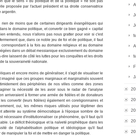
n que le sens « du politique et de la politique » ne soit pas
A
uelle proposée par l'actuel président et sa droite conservatrice
e argentin.
J
e rien de moins que de certaines dirigeants évangéliques qui
J
dans le domaine politique, et convertir ce bien gagné « capital
 Bien entendu, nous n'allons pas nous gratter pour voir si c'est
M
 fermement que, dans ce noble jeu de foi et de politique, il faut
res correspondant à la fois au domaine religieux et au domaine
A
ent piégées dans un débat messianique exclusivement du domaine
M
à-dire laissent de côté les luttes pour les conquêtes et les droits
 de la souveraineté nationale.
F
liques et encore moins de généraliser, il s'agit de visualiser le
J
ait imaginé que ces groupes marginaux et marginalisés souvent
t timidement des périphéries de nos villes comme des zones
20
aginer la nécessité de les avoir sous le radar de l'analyse
 en arriveraient à former une armée de fidèles et de donateurs
20
les convertir (leurs fidèles) également en coreligionnaires et
idemment, oui, les mêmes risques utilisés pour légitimer des
20
ient atteinte au système démocratique à l'époque sombre de la
st nécessaire d'institutionnaliser ce phénomène, qu’il faut qu'il
20
sable. Le déficit théologique et la naïveté prophétique dans les
ité de l'alphabétisation politique et idéologique qu'il faut
20
 de manipuler la foi et de mettre en danger la politique.