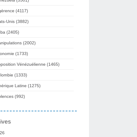
nezuela
(5301)
gérence
(4117)
ats-Unis
(3882)
ba
(2405)
nipulations
(2002)
onomie
(1733)
position Vénézuélienne
(1465)
lombie
(1333)
érique Latine
(1275)
olences
(992)
ives
26