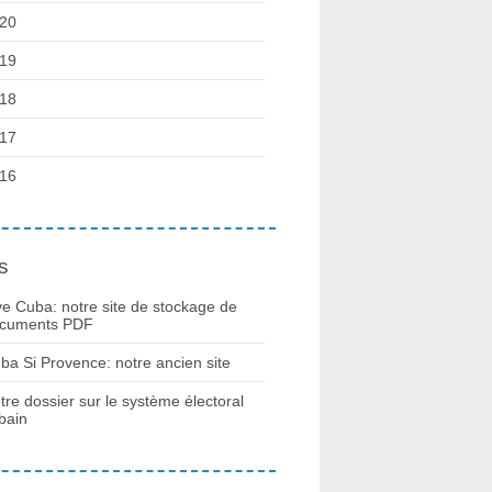
20
19
18
17
16
s
ve Cuba: notre site de stockage de
cuments PDF
ba Si Provence: notre ancien site
tre dossier sur le système électoral
bain