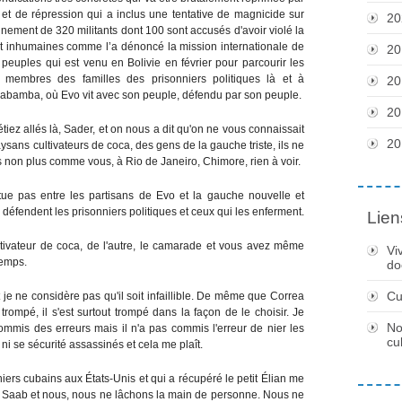
e et de répression qui a inclus une tentative de magnicide sur
20
nnement de 320 militants dont 100 sont accusés d'avoir violé la
s et inhumaines comme l’a dénoncé la mission internationale de
20
 peuples qui est venu en Bolivie en février pour parcourir les
s membres des familles des prisonniers politiques là et à
20
abamba, où Evo vit avec son peuple, défendu par son peuple.
20
ez allés là, Sader, et on nous a dit qu'on ne vous connaissait
20
ysans cultivateurs de coca, des gens de la gauche triste, ils ne
s non plus comme vous, à Rio de Janeiro, Chimore, rien à voir.
ue pas entre les partisans de Evo et la gauche nouvelle et
défendent les prisonniers politiques et ceux qui les enferment.
Lien
cultivateur de coca, de l'autre, le camarade et vous avez même
Vi
temps.
do
Cu
 je ne considère pas qu'il soit infaillible. De même que Correa
rompé, il s'est surtout trompé dans la façon de le choisir. Je
No
commis des erreurs mais il n'a pas commis l'erreur de nier les
cu
, ni se sécurité assassinés et cela me plaît.
iers cubains aux États-Unis et qui a récupéré le petit Élian me
é Saab et nous, nous ne lâchons la main de personne. Nous ne