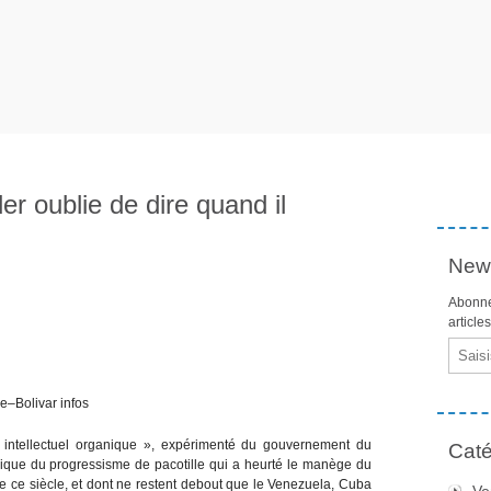
r oublie de dire quand il
News
Abonne
article
Email
e–Bolivar infos
intellectuel organique », expérimenté du gouvernement du
Caté
assique du progressisme de pacotille qui a heurté le manège du
e ce siècle, et dont ne restent debout que le Venezuela, Cuba