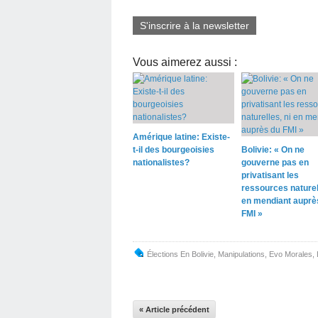
S'inscrire à la newsletter
Vous aimerez aussi :
Amérique latine: Existe-
t-il des bourgeoisies
Bolivie: « On ne
nationalistes?
gouverne pas en
privatisant les
ressources naturell
en mendiant auprè
FMI »
Élections En Bolivie
,
Manipulations
,
Evo Morales
,
« Article précédent