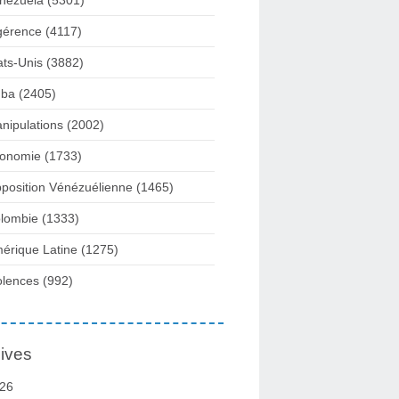
nezuela
(5301)
gérence
(4117)
ats-Unis
(3882)
ba
(2405)
nipulations
(2002)
onomie
(1733)
position Vénézuélienne
(1465)
lombie
(1333)
érique Latine
(1275)
olences
(992)
ives
26