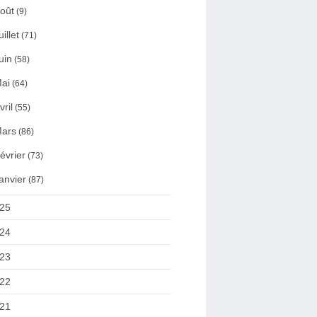
oût
(9)
uillet
(71)
uin
(58)
ai
(64)
vril
(55)
ars
(86)
évrier
(73)
anvier
(87)
25
24
23
22
21