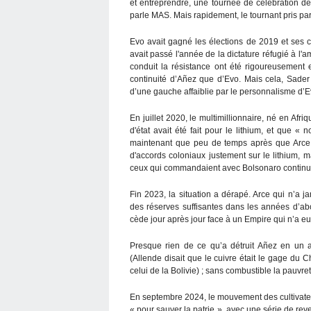
et entreprendre, une tournée de célébration de
parle MAS. Mais rapidement, le tournant pris par 
Evo avait gagné les élections de 2019 et ses
avait passé l'année de la dictature réfugié à 
conduit la résistance ont été rigoureusemen
continuité d’Añez que d’Evo. Mais cela, Sader 
d’une gauche affaiblie par le personnalisme d’Ev
En juillet 2020, le multimillionnaire, né en Afr
d'état avait été fait pour le lithium, et que 
maintenant que peu de temps après que Arce e
d'accords coloniaux justement sur le lithium, ma
ceux qui commandaient avec Bolsonaro contin
Fin 2023, la situation a dérapé. Arce qui n’a ja
des réserves suffisantes dans les années d’ab
cède jour après jour face à un Empire qui n’a eu
Presque rien de ce qu’a détruit Añez en un a
(Allende disait que le cuivre était le gage du Ch
celui de la Bolivie) ; sans combustible la pauvre
En septembre 2024, le mouvement des cultivate
« pour sauver la patrie », avec une série de rev