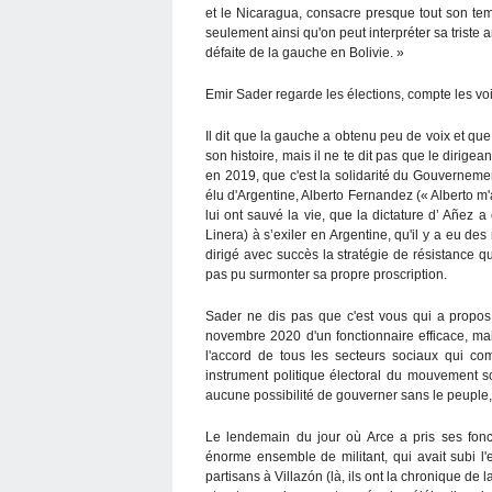
et le Nicaragua, consacre presque tout son tem
seulement ainsi qu'on peut interpréter sa triste a
défaite de la gauche en Bolivie. »
Emir Sader regarde les élections, compte les vo
Il dit que la gauche a obtenu peu de voix et que
son histoire, mais il ne te dit pas que le dirigea
en 2019, que c'est la solidarité du Gouverneme
élu d'Argentine, Alberto Fernandez (« Alberto m'
lui ont sauvé la vie, que la dictature d’ Añez 
Linera) à s’exiler en Argentine, qu'il y a eu de
dirigé avec succès la stratégie de résistance qui 
pas pu surmonter sa propre proscription.
Sader ne dis pas que c'est vous qui a proposé,
novembre 2020 d'un fonctionnaire efficace, m
l'accord de tous les secteurs sociaux qui co
instrument politique électoral du mouvement soc
aucune possibilité de gouverner sans le peuple,
Le lendemain du jour où Arce a pris ses fonc
énorme ensemble de militant, qui avait subi l'
partisans à Villazón (là, ils ont la chronique d