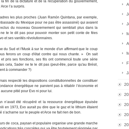
 la fin de la dictature et de la récupération du gouvernement,
A
Arce l’a surpris.
J
 cadres les plus proches (Juan Ramón Quintana, par exemple,
l'ambassade du Mexique pour ne pas être assassiné) qui avaient
J
t exclus du nouveau Gouvernement qui semblait plus dans la
ne te le dit pas pour pouvoir monter son petit conte de fées
M
o et ses vanités révolutionnaires.
A
ique du Sud et l'Musk à sur le monde d'un affirmant que le coup
M
« nous ferons un coup d'état contre qui nous chante. » On sait
t pris ses fonctions, ses fils ont commencé toute une série
F
is cela, Sader ne te le dit pas (peut-être, parce qu'au Brésil,
uent à commander ?)
J
mais respecté les dispositions constitutionnelles de constituer
20
ondance énergétique ne parvient pas à rétablir l’économie et
 aucune pitié pour Evo ni pour lui.
20
n n’avait été récupéré et la ressource énergétique épuisée
20
ili en 1973, Evo aurait pu dire que le gaz et le lithium étaient
té s’acharne sur le peuple et Arce ne fait rien de bon.
20
urs de coca, paysan et populaire organise une grande marche
20
endications très concrètes qui va être brutalement réprimée par