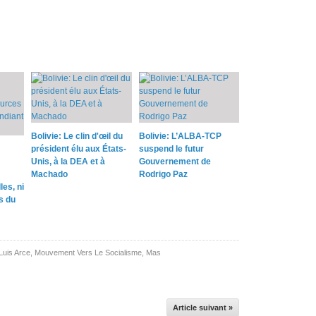
Bolivie: Le clin d'œil du
Bolivie: L’ALBA-TCP
président élu aux États-
suspend le futur
Unis, à la DEA et à
Gouvernement de
Machado
Rodrigo Paz
es, ni
s du
Luis Arce
,
Mouvement Vers Le Socialisme
,
Mas
Article suivant »