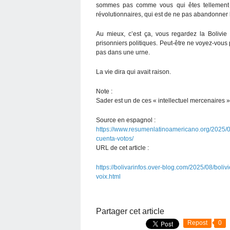
sommes pas comme vous qui êtes tellement c
révolutionnaires, qui est de ne pas abandonner
Au mieux, c’est ça, vous regardez la Bolivi
prisonniers politiques. Peut-être ne voyez-vous 
pas dans une urne.
La vie dira qui avait raison.
Note :
Sader est un de ces « intellectuel mercenaires 
Source en espagnol :
https://www.resumenlatinoamericano.org/2025/0
cuenta-votos/
URL de cet article :
https://bolivarinfos.over-blog.com/2025/08/boli
voix.html
Partager cet article
Repost
0