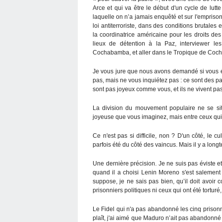
Arce et qui va être le début d'un cycle de lutt
laquelle on n’a jamais enquêté et sur l'empriso
loi antiterroriste, dans des conditions brutale
la coordinatrice américaine pour les droits des
lieux de détention à la Paz, interviewer le
Cochabamba, et aller dans le Tropique de Coch
Je vous jure que nous avons demandé si vous éti
pas, mais ne vous inquiétez pas : ce sont des pa
sont pas joyeux comme vous, et ils ne vivent pa
La division du mouvement populaire ne se sit
joyeuse que vous imaginez, mais entre ceux qui 
Ce n'est pas si difficile, non ? D'un côté, le 
parfois été du côté des vaincus. Mais il y a long
Une dernière précision. Je ne suis pas éviste et
quand il a choisi Lenin Moreno s'est salement t
suppose, je ne sais pas bien, qu’il doit avoir 
prisonniers politiques ni ceux qui ont été torturé
Le Fidel qui n'a pas abandonné les cinq prisonn
plaît, j'ai aimé que Maduro n’ait pas abandonn