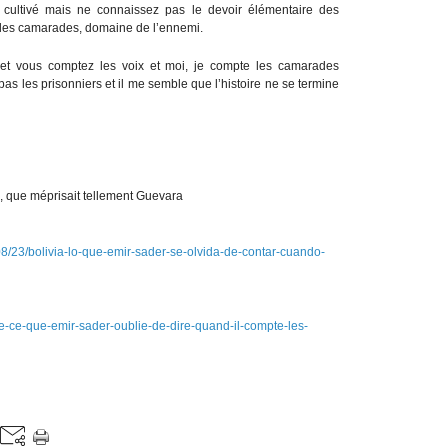
ultivé mais ne connaissez pas le devoir élémentaire des
 les camarades, domaine de l’ennemi.
e et vous comptez les voix et moi, je compte les camarades
pas les prisonniers et il me semble que l’histoire ne se termine
», que méprisait tellement Guevara
8/23/bolivia-lo-que-emir-sader-se-olvida-de-contar-cuando-
vie-ce-que-emir-sader-oublie-de-dire-quand-il-compte-les-