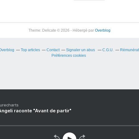
Theme: Delicate © 2026 - Hébergé par
Overblog
 Overblog
Top articles
Contact
Signaler un abus
C.G.U.
Rémunérati
Préférences cookies
Purecharts
ngeli raconte "Avant de partir"