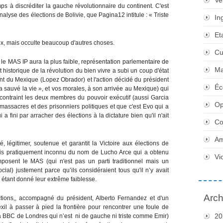
Ve
ps à discréditer la gauche révolutionnaire du continent. C'est
nalyse des élections de Bolivie, que Pagina12 intitule : « Triste
In
Et
ix, mais occulte beaucoup d'autres choses.
Cu
 le MAS IP aura la plus faible, représentation parlementaire de
Ma
nt historique de la révolution du bien vivre a subi un coup d'état
nt du Mexique (Lopez Obrador) et l'action décidé du président
Éc
a sauvé la vie », et vos morales, à son arrivée au Mexique) qui
a contraint les deux membres du pouvoir exécutif (aussi Garcia
Op
s massacres et des prisonniers politiques et que c'est Evo qui a
a fini par arracher des élections à la dictature bien qu'il n'ait
Co
Am
 légitimer, soutenue et garantit la Victoire aux élections de
ais pratiquement inconnu du nom de Lucho Arce qui a obtenu
Vi
mposent le MAS (qui n'est pas un parti traditionnel mais un
ial) justement parce qu’ils considéraient tous qu'il n’y avait
 étant donné leur extrême faiblesse.
Arch
tions,, accompagné du président, Alberto Fernandez et d'un
exil à passer à pied la frontière pour rencontrer une foule de
20
e la BBC de Londres qui n’est ni de gauche ni triste comme Emir)