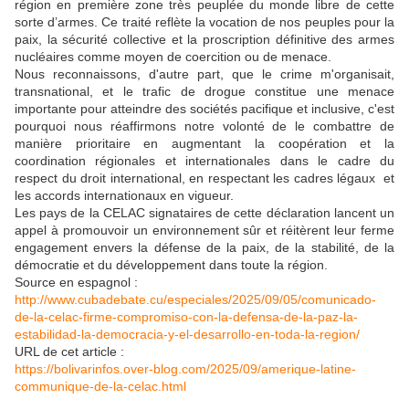
région en première zone très peuplée du monde libre de cette
sorte d’armes. Ce traité reflète la vocation de nos peuples pour la
paix, la sécurité collective et la proscription définitive des armes
nucléaires comme moyen de coercition ou de menace.
Nous reconnaissons, d'autre part, que le crime m'organisait,
transnational, et le trafic de drogue constitue une menace
importante pour atteindre des sociétés pacifique et inclusive, c'est
pourquoi nous réaffirmons notre volonté de le combattre de
manière prioritaire en augmentant la coopération et la
coordination régionales et internationales dans le cadre du
respect du droit international, en respectant les cadres légaux et
les accords internationaux en vigueur.
Les pays de la CELAC signataires de cette déclaration lancent un
appel à promouvoir un environnement sûr et réitèrent leur ferme
engagement envers la défense de la paix, de la stabilité, de la
démocratie et du développement dans toute la région.
Source en espagnol :
http://www.cubadebate.cu/especiales/2025/09/05/comunicado-
de-la-celac-firme-compromiso-con-la-defensa-de-la-paz-la-
estabilidad-la-democracia-y-el-desarrollo-en-toda-la-region/
URL de cet article :
https://bolivarinfos.over-blog.com/2025/09/amerique-latine-
communique-de-la-celac.html