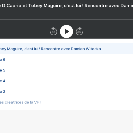
 DiCaprio et Tobey Maguire, c'est lui ! Rencontre avec Dam
bey Maguire, c'est lui ! Rencontre avec Damien Witecka
e 6
e 5
e 4
e 3
s créatrices de la VF !
e 2
e 1