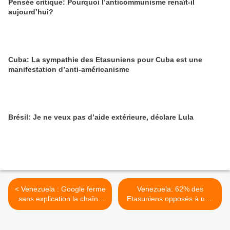
Pensée critique: Pourquoi l’anticommunisme renaît-il
aujourd’hui?
Cuba: La sympathie des Etasuniens pour Cuba est une
manifestation d’anti-américanisme
Brésil: Je ne veux pas d’aide extérieure, déclare Lula
< Venezuela : Google ferme
Venezuela: 62% des
sans explication la chaîne
Etasuniens opposés à une
YouTube de Nicolas
invasion du Venezuela par
Maduro
les États-Unis >