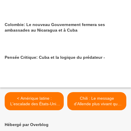
Colombie: Le nouveau Gouvernement fermera ses
ambassades au Nicaragua et à Cuba
Pensée Critique: Cuba et la logique du prédateur -
< Amérique latine :
Chili : Le message
L'escalade des États-Unis
d'Allende plus vivant que
contre le Venezuela
jamais >
menace toute l'Amérique
latine (II)
Hébergé par Overblog