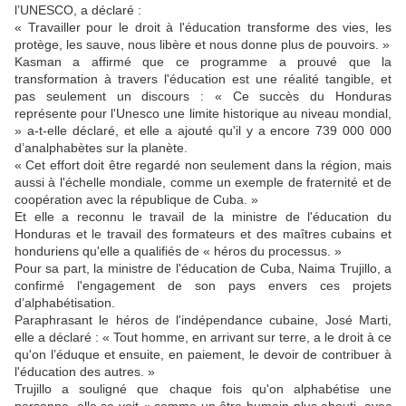
l’UNESCO, a déclaré :
« Travailler pour le droit à l'éducation transforme des vies, les
protège, les sauve, nous libère et nous donne plus de pouvoirs. »
Kasman a affirmé que ce programme a prouvé que la
transformation à travers l'éducation est une réalité tangible, et
pas seulement un discours : « Ce succès du Honduras
représente pour l'Unesco une limite historique au niveau mondial,
» a-t-elle déclaré, et elle a ajouté qu'il y a encore 739 000 000
d’analphabètes sur la planète.
« Cet effort doit être regardé non seulement dans la région, mais
aussi à l'échelle mondiale, comme un exemple de fraternité et de
coopération avec la république de Cuba. »
Et elle a reconnu le travail de la ministre de l'éducation du
Honduras et le travail des formateurs et des maîtres cubains et
honduriens qu'elle a qualifiés de « héros du processus. »
Pour sa part, la ministre de l'éducation de Cuba, Naima Trujillo, a
confirmé l'engagement de son pays envers ces projets
d’alphabétisation.
Paraphrasant le héros de l'indépendance cubaine, José Marti,
elle a déclaré : « Tout homme, en arrivant sur terre, a le droit à ce
qu'on l’éduque et ensuite, en paiement, le devoir de contribuer à
l'éducation des autres. »
Trujillo a souligné que chaque fois qu'on alphabétise une