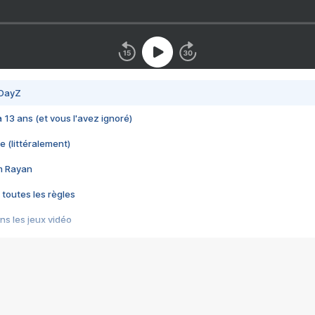
 DayZ
 a 13 ans (et vous l'avez ignoré)
e (littéralement)
im Rayan
 toutes les règles
s les jeux vidéo
us choquant de Rockstar ? - Le scandale BULLY
e plus moche de Steam
du RÊVE tourne au CAUCHEMAR