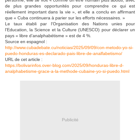
personne, elle se voit « comme un être humain plus abouti, avec
de plus grandes opportunités pour comprendre ce qui est
réellement important dans la vie », et elle a conclu en affirmant
que « Cuba continuera à parier sur les efforts nécessaires. »
Le taux établi par l'Organisation des Nations unies pour
l'Education, la Science et la Culture (UNESCO) pour déclarer un
pays « libre d’analphabétisme » est de 4 %.
Source en espagnol :
http://www.cubadebate.cu/noticias/2025/09/09/con-metodo-yo-si-
puedo-honduras-es-declarado-pais-libre-de-analfabetismo/
URL de cet article :
https://bolivarinfos.over-blog.com/2025/09/honduras-libre-d-
analphabetisme-grace-a-la-methode-cubaine-yo-si-puedo.html
Publicité