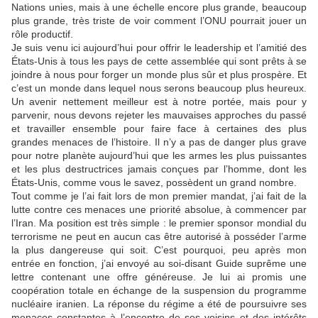
Nations unies, mais à une échelle encore plus grande, beaucoup
plus grande, très triste de voir comment l’ONU pourrait jouer un
rôle productif.
Je suis venu ici aujourd’hui pour offrir le leadership et l’amitié des
États-Unis à tous les pays de cette assemblée qui sont prêts à se
joindre à nous pour forger un monde plus sûr et plus prospère. Et
c’est un monde dans lequel nous serons beaucoup plus heureux.
Un avenir nettement meilleur est à notre portée, mais pour y
parvenir, nous devons rejeter les mauvaises approches du passé
et travailler ensemble pour faire face à certaines des plus
grandes menaces de l’histoire. Il n’y a pas de danger plus grave
pour notre planète aujourd’hui que les armes les plus puissantes
et les plus destructrices jamais conçues par l’homme, dont les
États-Unis, comme vous le savez, possèdent un grand nombre.
Tout comme je l’ai fait lors de mon premier mandat, j’ai fait de la
lutte contre ces menaces une priorité absolue, à commencer par
l’Iran. Ma position est très simple : le premier sponsor mondial du
terrorisme ne peut en aucun cas être autorisé à posséder l’arme
la plus dangereuse qui soit. C’est pourquoi, peu après mon
entrée en fonction, j’ai envoyé au soi-disant Guide suprême une
lettre contenant une offre généreuse. Je lui ai promis une
coopération totale en échange de la suspension du programme
nucléaire iranien. La réponse du régime a été de poursuivre ses
menaces constantes à l’encontre de ses voisins et des intérêts