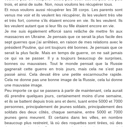
trois, et ainsi de suite. Non, nous voulons les récupérer tous.
Et nous voulons aussi récupérer les 38 corps. Les parents sont
venus me voir et ils veulent les récupérer, ils les veulent très vite
et très fort, comme s’ils étaient encore en vie. Ils les veulent. Ils
les veulent autant que si leur fils ou fille étaient encore en vie.
Je me suis également efforcé sans relâche de mettre fin aux
massacres en Ukraine. Je pensais que ce serait la plus facile des
sept guerres que j’ai arrêtées, en raison de mes relations avec le
président Poutine, qui ont toujours été bonnes. Je pensais que ce
serait la plus facile. Mais en temps de guerre, on ne sait jamais
ce qui va se passer. Il y a toujours beaucoup de surprises,
bonnes ou mauvaises. Tout le monde pensait que la Russie
gagnerait cette guerre en trois jours, mais cela ne s’est pas
passé ainsi. Cela devait être une petite escarmouche rapide.
Cela ne donne pas une bonne image de la Russie, cela lui donne
une mauvaise image.
Peu importe ce qui se passera à partir de maintenant, cela aurait
dû prendre quelques jours, certainement moins d’une semaine,
et ils se battent depuis trois ans et demi, tuant entre 5000 et 7000
personnes, principalement de jeunes soldats, principalement des
soldats des deux côtés, chaque semaine, entre 5000 et 7000
jeunes gens meurent. Et certains dans les villes, en nombre
beaucoup plus restreint, là où des roquettes sont tirées, où des