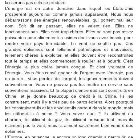
laisserons pas cela se produire.
L’énergie est un autre domaine dans lequel les États-Unis
prospèrent aujourd’hui comme jamais auparavant. Nous nous
débarrassons des énergies renouvelables, qui portent mal leur
nom. Soit dit en passant, elles ne valent rien. Elles ne
fonctionnent pas. Elles sont trop chères. Elles ne sont pas assez
puissantes pour alimenter les usines dont vous avez besoin pour
rendre votre pays formidable. Le vent ne souffle pas. Ces
grandes éoliennes sont tellement pathétiques et mauvaises,
tellement chères à exploiter, et elles doivent être reconstruites
tout le temps et elles commencent à rouiller et à pourrir. C’est
l’énergie la plus chère jamais conçue. Et c’est vraiment de
l’énergie. Vous êtes censé gagner de l’argent avec l’énergie, pas
en perdre. Vous perdez de l’argent, les gouvernements doivent
subventionner. Vous ne pouvez pas les mettre en service sans
subventions massives. Et la plupart d’entre eux sont construits en
Chine, et je donne beaucoup de crédit à la Chine. Ils les
construisent, mais il y a très peu de parcs éoliens. Alors pourquoi
les construisent-ils et les envoient-ils partout dans le monde, mais
les utilisent-ils à peine ? Vous savez quoi ? Ils utilisent du
charbon, ils utilisent du gaz, ils utilisent presque tout, mais ils
n’aiment pas le vent, mais ils aiment sacrément bien vendre des
éoliennes.
L’Europe, en revanche, a encore un long chemin à parcourir, de