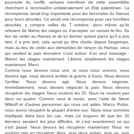
poursuite du conflit, certains membres de cette assemblée
cherchent à reconnaître unilatéralement un État palestinien. La
récompense serait trop importante pour les terroristes du Hamas
pour leurs atrocités. Ce serait une récompense pour ces horribles
atrocités, y compris celles du 7 octobre, alors même qu’ils
refusent de libérer les otages ou d’accepter un cessez-le-feu. Au
lieu de céder au Hamas et de lui donner autant parce qu’il a pris
tant, il a pris tant, cela aurait pu être résolu depuis longtemps,
mais au lieu de céder aux demandes de rançon du Hamas, ceux
qui veulent la paix devraient s’unir autour d’un seul message :
libérez les otages maintenant. Libérez simplement les otages
maintenant. Merci.
Comme nous devons nous unir, et nous nous unirons, nous
devons agir, nous devons arrêter la guerre à Gaza. Nous devons
l’arrêter. Nous devons agir. Nous devons négocier,
immédiatement, nous devons négocier la paix. Nous devons
récupérer les otages. Nous voulons les 20. Nous ne voulons pas
deux ou quatre. Comme vous le savez, avec l’aide de Steve
Witkoff et d’autres personnes qui nous ont aidés, Marco Rubio,
nous avons récupéré la plupart d’entre eux. Nous nous sommes
impliqués dans tous les cas, mais j’ai toujours dit que les 20
derniers seraient les plus difficiles, et c’est exactement ce qui
s’est passé. Nous devons les récupérer maintenant. Nous ne
voulons pas en récupérer deux, puis deux autres, puis un, puis