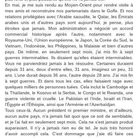
En mai, je me suis rendu au Moyen-Orient pour rendre visite à
mes amis et reconstruire nos partenariats dans le Golfe. Et nos
relations privilégiées avec l’Arabie saoudite, le Qatar, les Émirats
arabes unis et d’autres pays sont aujourd’hui, je pense, plus
étroites que jamais. Mon administration a négocié un accord
commercial historique après l’autre, notamment avec le
Royaume-Uni, l’Union européenne, le Japon, la Corée du Sud, le
Vietnam, l’Indonésie, les Philippines, la Malaisie et bien d’autres
pays. De même, en seulement sept mois, j’ai mis fin à sept
guerres interminables. Ils disaient qu’elles étaient interminables.
Vous ne parviendriez jamais à les résoudre. Certaines duraient
depuis 31 ans, deux d’entre elles, 31 ans, imaginez un peu, 31
ans. L’une durait depuis 36 ans, l’autre depuis 28 ans. J’ai mis fin
à sept guerres. Et dans tous les cas, elles faisaient rage avec
quelques milliers de personnes tuées. Cela inclut le Cambodge et
la Thaïlande, le Kosovo et la Serbie, le Congo et le Rwanda, une
guerre violente et cruelle. Le Pakistan et l’Inde, Israël et l’Iran,
l’Égypte et l’Éthiopie, ainsi que l’Arménie et l’Azerbaïdjan.
Tous ceux-là. Aucun président ni premier ministre, et d’ailleurs,
aucun autre pays, n’a jamais fait quoi que ce soit de semblable,
et je l’ai fait en seulement sept mois. Cela ne s’est jamais produit
auparavant. Il n’y a jamais rien eu de tel. Je suis très honoré
d’avoir accompli cela. C’est dommage que j’aie dû faire ces