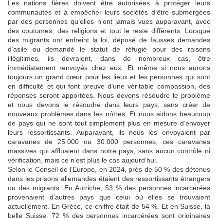
Les nations fières doivent être autorisées à protéger leurs
communautés et à empêcher leurs sociétés d’être submergées
par des personnes qu’elles n’ont jamais vues auparavant, avec
des coutumes, des religions et tout le reste différents. Lorsque
des migrants ont enfreint la loi, déposé de fausses demandes
d’asile ou demandé le statut de réfugié pour des raisons
illégitimes, ils devraient, dans de nombreux cas, être
immédiatement renvoyés chez eux. Et même si nous aurons
toujours un grand cœur pour les lieux et les personnes qui sont
en difficulté et qui font preuve d’une véritable compassion, des
réponses seront apportées. Nous devons résoudre le problème
et nous devons le résoudre dans leurs pays, sans créer de
nouveaux problèmes dans les nôtres. Et nous aidons beaucoup
de pays qui ne sont tout simplement plus en mesure d’envoyer
leurs ressortissants. Auparavant, ils nous les envoyaient par
caravanes de 25.000 ou 30.000 personnes, ces caravanes
massives qui affluaient dans notre pays, sans aucun contrôle ni
vérification, mais ce n’est plus le cas aujourd’hui.
Selon le Conseil de l’Europe, en 2024, près de 50 % des détenus
dans les prisons allemandes étaient des ressortissants étrangers
ou des migrants. En Autriche, 53 % des personnes incarcérées
provenaient d’autres pays que celui où elles se trouvaient
actuellement. En Grèce, ce chiffre était de 54 %. Et en Suisse, la
belle Suisse, 72 % des personnes incarcérées sont originaires