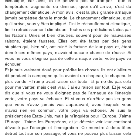
climatique, car ainsi, ils ne peuvent pas se tromper : que la
température augmente ou diminue, quoi qu’il arrive, c’est du
changement climatique. À mon avis, c’est la plus grande arnaque
jamais perpétrée dans le monde. Le changement climatique, quoi
qu’il arrive, vous y êtes impliqué. Fini le réchauffement climatique,
fini le refroidissement climatique. Toutes ces prédictions faites par
les Nations Unies et bien d’autres, souvent pour de mauvaises
raisons, étaient fausses. Elles ont été faites par des gens
stupides qui, bien sûr, ont ruiné la fortune de leur pays et, étant
donné ces mêmes pays, n’avaient aucune chance de réussir. Si
vous ne vous éloignez pas de cette arnaque verte, votre pays va
échouer.
Et je suis vraiment doué pour prédire les choses. Ils ont d’ailleurs
dit pendant la campagne qu’ils avaient un chapeau, le chapeau le
plus vendu: «Trump avait raison sur tout». Et je ne dis pas cela
pour me vanter, mais c’est vrai. J’ai eu raison sur tout. Et je vous
dis que si vous ne vous éloignez pas de l’arnaque de l’énergie
verte, votre pays va échouer. Et si vous n’arrêtez pas les gens
que vous n’avez jamais vus auparavant, avec lesquels vous
n’avez rien en commun, votre pays va échouer. Je suis le
président des États-Unis, mais je m’inquiète pour l’Europe. J’aime
l’Europe. J’aime les Européens, et je déteste voir leur continent
dévasté par l’énergie et l’immigration. Ce monstre à deux têtes
détruit tout sur son passage, et vous ne pouvez plus laisser cela