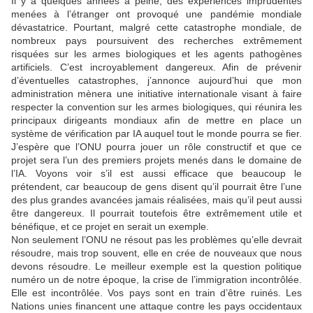
Il y a quelques années à peine, des expériences imprudentes
menées à l’étranger ont provoqué une pandémie mondiale
dévastatrice. Pourtant, malgré cette catastrophe mondiale, de
nombreux pays poursuivent des recherches extrêmement
risquées sur les armes biologiques et les agents pathogènes
artificiels. C’est incroyablement dangereux. Afin de prévenir
d’éventuelles catastrophes, j’annonce aujourd’hui que mon
administration mènera une initiative internationale visant à faire
respecter la convention sur les armes biologiques, qui réunira les
principaux dirigeants mondiaux afin de mettre en place un
système de vérification par IA auquel tout le monde pourra se fier.
J’espère que l’ONU pourra jouer un rôle constructif et que ce
projet sera l’un des premiers projets menés dans le domaine de
l’IA. Voyons voir s’il est aussi efficace que beaucoup le
prétendent, car beaucoup de gens disent qu’il pourrait être l’une
des plus grandes avancées jamais réalisées, mais qu’il peut aussi
être dangereux. Il pourrait toutefois être extrêmement utile et
bénéfique, et ce projet en serait un exemple.
Non seulement l’ONU ne résout pas les problèmes qu’elle devrait
résoudre, mais trop souvent, elle en crée de nouveaux que nous
devons résoudre. Le meilleur exemple est la question politique
numéro un de notre époque, la crise de l’immigration incontrôlée.
Elle est incontrôlée. Vos pays sont en train d’être ruinés. Les
Nations unies financent une attaque contre les pays occidentaux