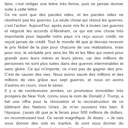
faire, c’est rédiger une lettre très ferme, puis ne jamais donner
suite à cette lettre.
Ce ne sont que des paroles vides, et les paroles vides ne
résolvent pas les guerres. La seule chose qui résout les guerres,
c’est l’action. Aujourd’hui, après avoir mis fin à toutes ces guerres
et négocié les accords d’Abraham, ce qui est une chose très
importante pour laquelle notre pays n’a reçu aucun crédit, ne
reçoit jamais de crédit. Tout le monde dit que je devrais recevoir
le prix Nobel de la paix pour chacune de ces réalisations, mais
pour moi, le véritable prix sera les fils et les filles qui vivent pour
grandir avec leurs mères et leurs pères, car des millions de
personnes ne sont plus tuées dans des guerres interminables et
sans gloire. Ce qui m’importe, ce n’est pas de gagner des prix.
C’est de sauver des vies. Nous avons sauvé des millions et des
millions de vies grâce aux sept guerres, et nous en avons
d’autres en cours, vous le savez.
Il y a de nombreuses années, un promoteur immobilier très
prospère de New York, connu sous le nom de Donald J. Trump, a
fait une offre pour la rénovation et la reconstruction de ce
bâtiment des Nations Unies. Je m’en souviens très bien. À
l’époque, j’avais dit que je le ferais pour 500 millions de dollars,
en reconstruisant tout. Ce serait magnifique. Je disais : « Je vais
vous donner des sols en marbre, ils vont vous donner du