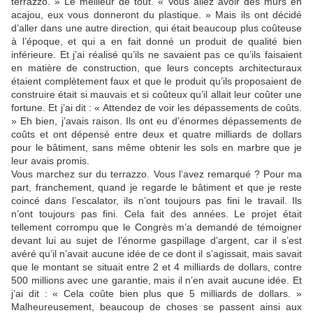
terrazzo. » Le meilleur de tout. « Vous allez avoir des murs en
acajou, eux vous donneront du plastique. » Mais ils ont décidé
d’aller dans une autre direction, qui était beaucoup plus coûteuse
à l’époque, et qui a en fait donné un produit de qualité bien
inférieure. Et j’ai réalisé qu’ils ne savaient pas ce qu’ils faisaient
en matière de construction, que leurs concepts architecturaux
étaient complètement faux et que le produit qu’ils proposaient de
construire était si mauvais et si coûteux qu’il allait leur coûter une
fortune. Et j’ai dit : « Attendez de voir les dépassements de coûts.
» Eh bien, j’avais raison. Ils ont eu d’énormes dépassements de
coûts et ont dépensé entre deux et quatre milliards de dollars
pour le bâtiment, sans même obtenir les sols en marbre que je
leur avais promis.
Vous marchez sur du terrazzo. Vous l’avez remarqué ? Pour ma
part, franchement, quand je regarde le bâtiment et que je reste
coincé dans l’escalator, ils n’ont toujours pas fini le travail. Ils
n’ont toujours pas fini. Cela fait des années. Le projet était
tellement corrompu que le Congrès m’a demandé de témoigner
devant lui au sujet de l’énorme gaspillage d’argent, car il s’est
avéré qu’il n’avait aucune idée de ce dont il s’agissait, mais savait
que le montant se situait entre 2 et 4 milliards de dollars, contre
500 millions avec une garantie, mais il n’en avait aucune idée. Et
j’ai dit : « Cela coûte bien plus que 5 milliards de dollars. »
Malheureusement, beaucoup de choses se passent ainsi aux