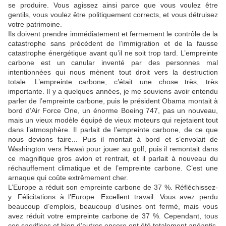
se produire. Vous agissez ainsi parce que vous voulez être
gentils, vous voulez être politiquement corrects, et vous détruisez
votre patrimoine.
Ils doivent prendre immédiatement et fermement le contrôle de la
catastrophe sans précédent de l’immigration et de la fausse
catastrophe énergétique avant qu’il ne soit trop tard. L’empreinte
carbone est un canular inventé par des personnes mal
intentionnées qui nous mènent tout droit vers la destruction
totale. L’empreinte carbone, c’était une chose très, très
importante. Il y a quelques années, je me souviens avoir entendu
parler de l’empreinte carbone, puis le président Obama montait à
bord d’Air Force One, un énorme Boeing 747, pas un nouveau,
mais un vieux modèle équipé de vieux moteurs qui rejetaient tout
dans l’atmosphère. Il parlait de l’empreinte carbone, de ce que
nous devions faire... Puis il montait à bord et s’envolait de
Washington vers Hawaï pour jouer au golf, puis il remontait dans
ce magnifique gros avion et rentrait, et il parlait à nouveau du
réchauffement climatique et de l’empreinte carbone. C’est une
arnaque qui coûte extrêmement cher.
L’Europe a réduit son empreinte carbone de 37 %. Réfléchissez-
y. Félicitations à l’Europe. Excellent travail. Vous avez perdu
beaucoup d’emplois, beaucoup d’usines ont fermé, mais vous
avez réduit votre empreinte carbone de 37 %. Cependant, tous
ces sacrifices et bien d’autres encore ont été totalement anéantis,