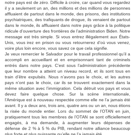
notre pays est de zéro. Difficile à croire, car quand vous regardez
il y a seulement un an, des millions et des millions de personnes
affluaient de partout dans le monde, des prisons, des institutions
psychiatriques, des trafiquants de drogue, ils venaient de partout
dans le monde, ils affluaient dans notre pays grâce à la politique
ridicule d’ouverture des frontières de l’administration Biden. Notre
message est très simple. Si vous entrez illégalement aux États-
Unis, vous irez en prison ou vous retournerez d’où vous venez,
voire plus loin encore, vous savez ce que cela signifie.
Je veux remercier le Salvador pour le travail professionnel qu’il a
accompli en accueillant et en emprisonnant tant de criminels
entrés dans notre pays. C’est sous l’administration précédente
que leur nombre a atteint un niveau record, et ils sont tous en
train d’être expulsés. Nous n’avons pas le choix, et les autres
pays n’ont pas le choix, car ils se trouvent exactement dans la
même situation avec l’immigration. Cela détruit vos pays et vous
devez faire quelque chose. Sur la scène internationale,
l’Amérique est à nouveau respectée comme elle ne l’a jamais été
avant. Il y a deux ans, trois ans, quatre ans ou un an, nous étions
la risée du monde entier. Lors du sommet de l’OTAN en juin,
pratiquement tous les membres de l’OTAN se sont officiellement
engagés, à ma demande, à augmenter leurs dépenses de
défense de 2 % à 5 % du PIB, rendant notre alliance beaucoup
plus forte et plus puissante qu’elle ne l’a jamais été.