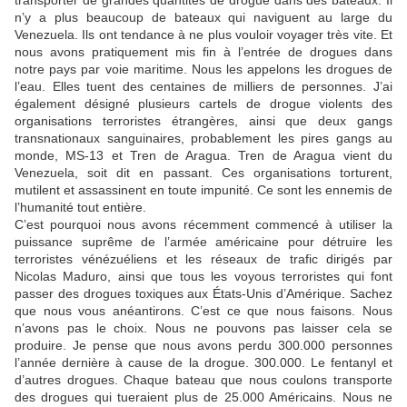
transporter de grandes quantités de drogue dans des bateaux. Il
n’y a plus beaucoup de bateaux qui naviguent au large du
Venezuela. Ils ont tendance à ne plus vouloir voyager très vite. Et
nous avons pratiquement mis fin à l’entrée de drogues dans
notre pays par voie maritime. Nous les appelons les drogues de
l’eau. Elles tuent des centaines de milliers de personnes. J’ai
également désigné plusieurs cartels de drogue violents des
organisations terroristes étrangères, ainsi que deux gangs
transnationaux sanguinaires, probablement les pires gangs au
monde, MS-13 et Tren de Aragua. Tren de Aragua vient du
Venezuela, soit dit en passant. Ces organisations torturent,
mutilent et assassinent en toute impunité. Ce sont les ennemis de
l’humanité tout entière.
C’est pourquoi nous avons récemment commencé à utiliser la
puissance suprême de l’armée américaine pour détruire les
terroristes vénézuéliens et les réseaux de trafic dirigés par
Nicolas Maduro, ainsi que tous les voyous terroristes qui font
passer des drogues toxiques aux États-Unis d’Amérique. Sachez
que nous vous anéantirons. C’est ce que nous faisons. Nous
n’avons pas le choix. Nous ne pouvons pas laisser cela se
produire. Je pense que nous avons perdu 300.000 personnes
l’année dernière à cause de la drogue. 300.000. Le fentanyl et
d’autres drogues. Chaque bateau que nous coulons transporte
des drogues qui tueraient plus de 25.000 Américains. Nous ne