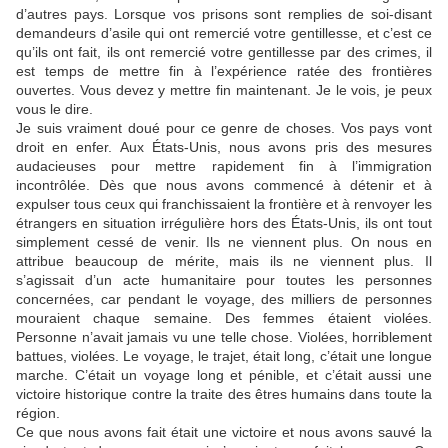
d’autres pays. Lorsque vos prisons sont remplies de soi-disant
demandeurs d’asile qui ont remercié votre gentillesse, et c’est ce
qu’ils ont fait, ils ont remercié votre gentillesse par des crimes, il
est temps de mettre fin à l’expérience ratée des frontières
ouvertes. Vous devez y mettre fin maintenant. Je le vois, je peux
vous le dire.
Je suis vraiment doué pour ce genre de choses. Vos pays vont
droit en enfer. Aux États-Unis, nous avons pris des mesures
audacieuses pour mettre rapidement fin à l’immigration
incontrôlée. Dès que nous avons commencé à détenir et à
expulser tous ceux qui franchissaient la frontière et à renvoyer les
étrangers en situation irrégulière hors des États-Unis, ils ont tout
simplement cessé de venir. Ils ne viennent plus. On nous en
attribue beaucoup de mérite, mais ils ne viennent plus. Il
s’agissait d’un acte humanitaire pour toutes les personnes
concernées, car pendant le voyage, des milliers de personnes
mouraient chaque semaine. Des femmes étaient violées.
Personne n’avait jamais vu une telle chose. Violées, horriblement
battues, violées. Le voyage, le trajet, était long, c’était une longue
marche. C’était un voyage long et pénible, et c’était aussi une
victoire historique contre la traite des êtres humains dans toute la
région.
Ce que nous avons fait était une victoire et nous avons sauvé la