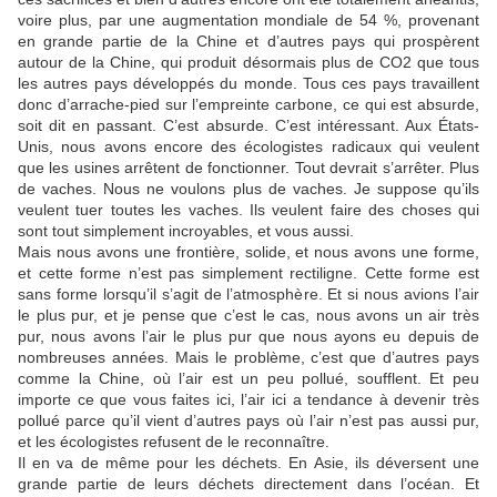
voire plus, par une augmentation mondiale de 54 %, provenant
en grande partie de la Chine et d’autres pays qui prospèrent
autour de la Chine, qui produit désormais plus de CO2 que tous
les autres pays développés du monde. Tous ces pays travaillent
donc d’arrache-pied sur l’empreinte carbone, ce qui est absurde,
soit dit en passant. C’est absurde. C’est intéressant. Aux États-
Unis, nous avons encore des écologistes radicaux qui veulent
que les usines arrêtent de fonctionner. Tout devrait s’arrêter. Plus
de vaches. Nous ne voulons plus de vaches. Je suppose qu’ils
veulent tuer toutes les vaches. Ils veulent faire des choses qui
sont tout simplement incroyables, et vous aussi.
Mais nous avons une frontière, solide, et nous avons une forme,
et cette forme n’est pas simplement rectiligne. Cette forme est
sans forme lorsqu’il s’agit de l’atmosphère. Et si nous avions l’air
le plus pur, et je pense que c’est le cas, nous avons un air très
pur, nous avons l’air le plus pur que nous ayons eu depuis de
nombreuses années. Mais le problème, c’est que d’autres pays
comme la Chine, où l’air est un peu pollué, soufflent. Et peu
importe ce que vous faites ici, l’air ici a tendance à devenir très
pollué parce qu’il vient d’autres pays où l’air n’est pas aussi pur,
et les écologistes refusent de le reconnaître.
Il en va de même pour les déchets. En Asie, ils déversent une
grande partie de leurs déchets directement dans l’océan. Et