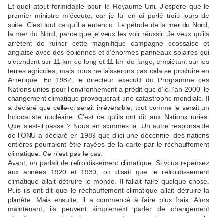
Et quel atout formidable pour le Royaume-Uni. J’espère que le
premier ministre m’écoute, car je lui en ai parlé trois jours de
suite. C’est tout ce qu’il a entendu. Le pétrole de la mer du Nord,
la mer du Nord, parce que je veux les voir réussir. Je veux qu’ils
arrêtent de ruiner cette magnifique campagne écossaise et
anglaise avec des éoliennes et d’énormes panneaux solaires qui
s’étendent sur 11 km de long et 11 km de large, empiétant sur les
terres agricoles, mais nous ne laisserons pas cela se produire en
Amérique. En 1982, le directeur exécutif du Programme des
Nations unies pour l’environnement a prédit que d’ici l’an 2000, le
changement climatique provoquerait une catastrophe mondiale. Il
a déclaré que celle-ci serait irréversible, tout comme le serait un
holocauste nucléaire. C’est ce qu’ils ont dit aux Nations unies.
Que s’est-il passé ? Nous en sommes là. Un autre responsable
de l’ONU a déclaré en 1989 que d’ici une décennie, des nations
entières pourraient être rayées de la carte par le réchauffement
climatique. Ce n’est pas le cas.
Avant, on parlait de refroidissement climatique. Si vous repensez
aux années 1920 et 1930, on disait que le refroidissement
climatique allait détruire le monde. Il fallait faire quelque chose.
Puis ils ont dit que le réchauffement climatique allait détruire la
planète. Mais ensuite, il a commencé à faire plus frais. Alors
maintenant, ils peuvent simplement parler de changement