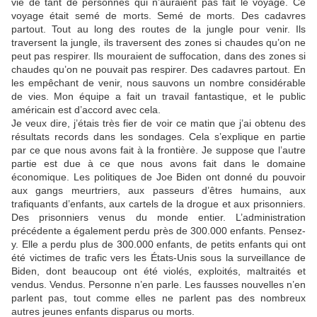
vie de tant de personnes qui n’auraient pas fait le voyage. Ce
voyage était semé de morts. Semé de morts. Des cadavres
partout. Tout au long des routes de la jungle pour venir. Ils
traversent la jungle, ils traversent des zones si chaudes qu’on ne
peut pas respirer. Ils mouraient de suffocation, dans des zones si
chaudes qu’on ne pouvait pas respirer. Des cadavres partout. En
les empêchant de venir, nous sauvons un nombre considérable
de vies. Mon équipe a fait un travail fantastique, et le public
américain est d’accord avec cela.
Je veux dire, j’étais très fier de voir ce matin que j’ai obtenu des
résultats records dans les sondages. Cela s’explique en partie
par ce que nous avons fait à la frontière. Je suppose que l’autre
partie est due à ce que nous avons fait dans le domaine
économique. Les politiques de Joe Biden ont donné du pouvoir
aux gangs meurtriers, aux passeurs d’êtres humains, aux
trafiquants d’enfants, aux cartels de la drogue et aux prisonniers.
Des prisonniers venus du monde entier. L’administration
précédente a également perdu près de 300.000 enfants. Pensez-
y. Elle a perdu plus de 300.000 enfants, de petits enfants qui ont
été victimes de trafic vers les États-Unis sous la surveillance de
Biden, dont beaucoup ont été violés, exploités, maltraités et
vendus. Vendus. Personne n’en parle. Les fausses nouvelles n’en
parlent pas, tout comme elles ne parlent pas des nombreux
autres jeunes enfants disparus ou morts.