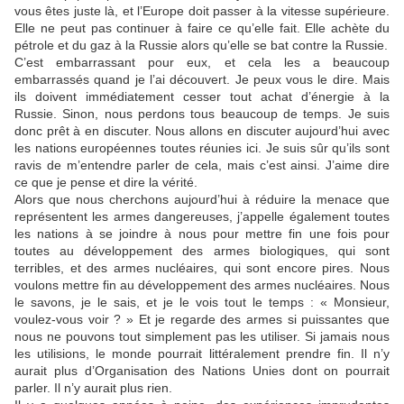
vous êtes juste là, et l’Europe doit passer à la vitesse supérieure.
Elle ne peut pas continuer à faire ce qu’elle fait. Elle achète du
pétrole et du gaz à la Russie alors qu’elle se bat contre la Russie.
C’est embarrassant pour eux, et cela les a beaucoup
embarrassés quand je l’ai découvert. Je peux vous le dire. Mais
ils doivent immédiatement cesser tout achat d’énergie à la
Russie. Sinon, nous perdons tous beaucoup de temps. Je suis
donc prêt à en discuter. Nous allons en discuter aujourd’hui avec
les nations européennes toutes réunies ici. Je suis sûr qu’ils sont
ravis de m’entendre parler de cela, mais c’est ainsi. J’aime dire
ce que je pense et dire la vérité.
Alors que nous cherchons aujourd’hui à réduire la menace que
représentent les armes dangereuses, j’appelle également toutes
les nations à se joindre à nous pour mettre fin une fois pour
toutes au développement des armes biologiques, qui sont
terribles, et des armes nucléaires, qui sont encore pires. Nous
voulons mettre fin au développement des armes nucléaires. Nous
le savons, je le sais, et je le vois tout le temps : « Monsieur,
voulez-vous voir ? » Et je regarde des armes si puissantes que
nous ne pouvons tout simplement pas les utiliser. Si jamais nous
les utilisions, le monde pourrait littéralement prendre fin. Il n’y
aurait plus d’Organisation des Nations Unies dont on pourrait
parler. Il n’y aurait plus rien.