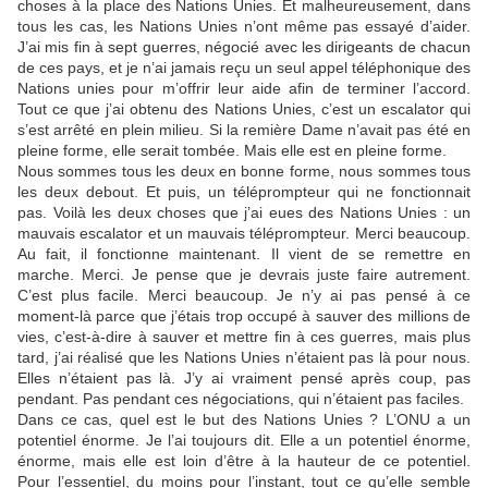
choses à la place des Nations Unies. Et malheureusement, dans
tous les cas, les Nations Unies n’ont même pas essayé d’aider.
J’ai mis fin à sept guerres, négocié avec les dirigeants de chacun
de ces pays, et je n’ai jamais reçu un seul appel téléphonique des
Nations unies pour m’offrir leur aide afin de terminer l’accord.
Tout ce que j’ai obtenu des Nations Unies, c’est un escalator qui
s’est arrêté en plein milieu. Si la remière Dame n’avait pas été en
pleine forme, elle serait tombée. Mais elle est en pleine forme.
Nous sommes tous les deux en bonne forme, nous sommes tous
les deux debout. Et puis, un téléprompteur qui ne fonctionnait
pas. Voilà les deux choses que j’ai eues des Nations Unies : un
mauvais escalator et un mauvais téléprompteur. Merci beaucoup.
Au fait, il fonctionne maintenant. Il vient de se remettre en
marche. Merci. Je pense que je devrais juste faire autrement.
C’est plus facile. Merci beaucoup. Je n’y ai pas pensé à ce
moment-là parce que j’étais trop occupé à sauver des millions de
vies, c’est-à-dire à sauver et mettre fin à ces guerres, mais plus
tard, j’ai réalisé que les Nations Unies n’étaient pas là pour nous.
Elles n’étaient pas là. J’y ai vraiment pensé après coup, pas
pendant. Pas pendant ces négociations, qui n’étaient pas faciles.
Dans ce cas, quel est le but des Nations Unies ? L’ONU a un
potentiel énorme. Je l’ai toujours dit. Elle a un potentiel énorme,
énorme, mais elle est loin d’être à la hauteur de ce potentiel.
Pour l’essentiel, du moins pour l’instant, tout ce qu’elle semble