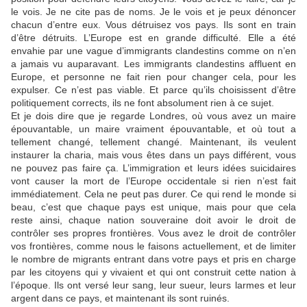
le vois. Je ne cite pas de noms. Je le vois et je peux dénoncer
chacun d’entre eux. Vous détruisez vos pays. Ils sont en train
d’être détruits. L’Europe est en grande difficulté. Elle a été
envahie par une vague d’immigrants clandestins comme on n’en
a jamais vu auparavant. Les immigrants clandestins affluent en
Europe, et personne ne fait rien pour changer cela, pour les
expulser. Ce n’est pas viable. Et parce qu’ils choisissent d’être
politiquement corrects, ils ne font absolument rien à ce sujet.
Et je dois dire que je regarde Londres, où vous avez un maire
épouvantable, un maire vraiment épouvantable, et où tout a
tellement changé, tellement changé. Maintenant, ils veulent
instaurer la charia, mais vous êtes dans un pays différent, vous
ne pouvez pas faire ça. L’immigration et leurs idées suicidaires
vont causer la mort de l’Europe occidentale si rien n’est fait
immédiatement. Cela ne peut pas durer. Ce qui rend le monde si
beau, c’est que chaque pays est unique, mais pour que cela
reste ainsi, chaque nation souveraine doit avoir le droit de
contrôler ses propres frontières. Vous avez le droit de contrôler
vos frontières, comme nous le faisons actuellement, et de limiter
le nombre de migrants entrant dans votre pays et pris en charge
par les citoyens qui y vivaient et qui ont construit cette nation à
l’époque. Ils ont versé leur sang, leur sueur, leurs larmes et leur
argent dans ce pays, et maintenant ils sont ruinés.