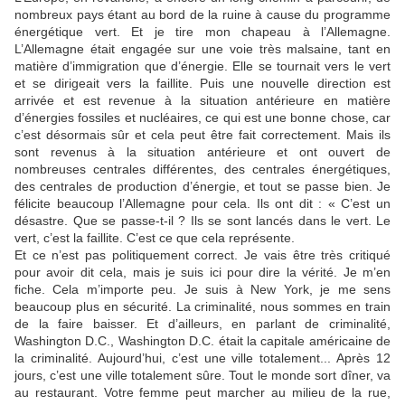
nombreux pays étant au bord de la ruine à cause du programme
énergétique vert. Et je tire mon chapeau à l’Allemagne.
L’Allemagne était engagée sur une voie très malsaine, tant en
matière d’immigration que d’énergie. Elle se tournait vers le vert
et se dirigeait vers la faillite. Puis une nouvelle direction est
arrivée et est revenue à la situation antérieure en matière
d’énergies fossiles et nucléaires, ce qui est une bonne chose, car
c’est désormais sûr et cela peut être fait correctement. Mais ils
sont revenus à la situation antérieure et ont ouvert de
nombreuses centrales différentes, des centrales énergétiques,
des centrales de production d’énergie, et tout se passe bien. Je
félicite beaucoup l’Allemagne pour cela. Ils ont dit : « C’est un
désastre. Que se passe-t-il ? Ils se sont lancés dans le vert. Le
vert, c’est la faillite. C’est ce que cela représente.
Et ce n’est pas politiquement correct. Je vais être très critiqué
pour avoir dit cela, mais je suis ici pour dire la vérité. Je m’en
fiche. Cela m’importe peu. Je suis à New York, je me sens
beaucoup plus en sécurité. La criminalité, nous sommes en train
de la faire baisser. Et d’ailleurs, en parlant de criminalité,
Washington D.C., Washington D.C. était la capitale américaine de
la criminalité. Aujourd’hui, c’est une ville totalement... Après 12
jours, c’est une ville totalement sûre. Tout le monde sort dîner, va
au restaurant. Votre femme peut marcher au milieu de la rue,