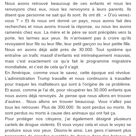
Nous avons retrouvé beaucoup de ces enfants et nous les
renvoyons chez eux, nous les renvoyons à leurs parents. Ils
disent que personne ne sait qui ils sont. Ils ont dit : « D’où venez-
vous ? » Et ils nous ont donné un pays, nous avons fait des
recherches et nous avons trouvé la réponse, ou nous les avons
ramenés chez eux. La mère et le père se sont précipités vers la
porte, les larmes aux yeux. Ils n’arrivaient pas à croire qu’ils
revoyaient leur fils ou leur fille, leur petit garçon ou leur petite fille.
Nous en avons déjà aidé près de 30.000. Tout système qui
entraîne un trafic massif d’enfants est intrinsèquement mauvais,
mais c’est exactement ce qu’a fait le programme migratoire
mondialiste, et c’est de cela qu’il s’agit.
En Amérique, comme vous le savez, cette époque est révolue.
L’administration Trump travaille et nous continuons à travailler
pour traquer les malfaiteurs qui sont à l’origine de ce problème.
Et aussi, comme je l’ai dit, pour récupérer les 30.000 enfants que
nous avons déjà renvoyés. Je pense que nous allons en trouver
d’autres... Nous allons en trouver beaucoup. Vous n’allez pas
tous les retrouver. Plus de 300.000. Ils sont perdus ou morts. Ils
sont perdus ou morts à cause des animaux qui ont fait ça.
Pour protéger nos citoyens, j’ai également désigné plusieurs
cartels de drogue violents. Et vous voyez cela et vous le voyez se
produire sous vos yeux. Disons-le ainsi. Les gens n’aiment plus