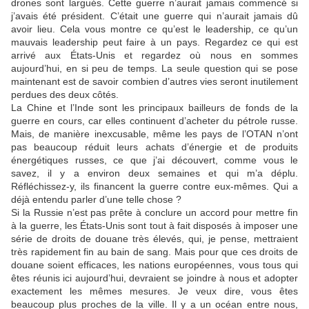
drones sont largués. Cette guerre n’aurait jamais commencé si
j’avais été président. C’était une guerre qui n’aurait jamais dû
avoir lieu. Cela vous montre ce qu’est le leadership, ce qu’un
mauvais leadership peut faire à un pays. Regardez ce qui est
arrivé aux États-Unis et regardez où nous en sommes
aujourd’hui, en si peu de temps. La seule question qui se pose
maintenant est de savoir combien d’autres vies seront inutilement
perdues des deux côtés.
La Chine et l’Inde sont les principaux bailleurs de fonds de la
guerre en cours, car elles continuent d’acheter du pétrole russe.
Mais, de manière inexcusable, même les pays de l’OTAN n’ont
pas beaucoup réduit leurs achats d’énergie et de produits
énergétiques russes, ce que j’ai découvert, comme vous le
savez, il y a environ deux semaines et qui m’a déplu.
Réfléchissez-y, ils financent la guerre contre eux-mêmes. Qui a
déjà entendu parler d’une telle chose ?
Si la Russie n’est pas prête à conclure un accord pour mettre fin
à la guerre, les États-Unis sont tout à fait disposés à imposer une
série de droits de douane très élevés, qui, je pense, mettraient
très rapidement fin au bain de sang. Mais pour que ces droits de
douane soient efficaces, les nations européennes, vous tous qui
êtes réunis ici aujourd’hui, devraient se joindre à nous et adopter
exactement les mêmes mesures. Je veux dire, vous êtes
beaucoup plus proches de la ville. Il y a un océan entre nous,