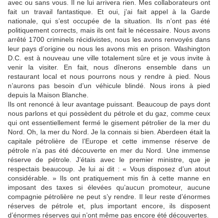
avec ou sans vous. Il ne lui arrivera rien. Mes collaborateurs ont
fait un travail fantastique. Et oui, j’ai fait appel à la Garde
nationale, qui s’est occupée de la situation. Ils n’ont pas été
politiquement corrects, mais ils ont fait le nécessaire. Nous avons
arrêté 1700 criminels récidivistes, nous les avons renvoyés dans
leur pays d’origine ou nous les avons mis en prison. Washington
D.C. est à nouveau une ville totalement sûre et je vous invite à
venir la visiter. En fait, nous dînerons ensemble dans un
restaurant local et nous pourrons nous y rendre à pied. Nous
n’aurons pas besoin d’un véhicule blindé. Nous irons à pied
depuis la Maison Blanche.
Ils ont renoncé à leur avantage puissant. Beaucoup de pays dont
nous parlons et qui possèdent du pétrole et du gaz, comme ceux
qui ont essentiellement fermé le gisement pétrolier de la mer du
Nord. Oh, la mer du Nord. Je la connais si bien. Aberdeen était la
capitale pétrolière de l’Europe et cette immense réserve de
pétrole n’a pas été découverte en mer du Nord. Une immense
réserve de pétrole. J’étais avec le premier ministre, que je
respectais beaucoup. Je lui ai dit : « Vous disposez d’un atout
considérable. » Ils ont pratiquement mis fin à cette manne en
imposant des taxes si élevées qu’aucun promoteur, aucune
compagnie pétrolière ne peut s’y rendre. Il leur reste d’énormes
réserves de pétrole et, plus important encore, ils disposent
d’énormes réserves qui n’ont même pas encore été découvertes.