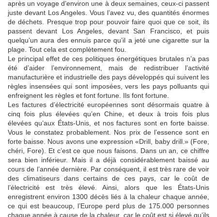
après un voyage d’environ une à deux semaines, ceux-ci passent
juste devant Los Angeles. Vous l’avez vu, des quantités énormes
de déchets. Presque trop pour pouvoir faire quoi que ce soit, ils
passent devant Los Angeles, devant San Francisco, et puis
quelqu’un aura des ennuis parce qu’il a jeté une cigarette sur la
plage. Tout cela est complètement fou.
Le principal effet de ces politiques énergétiques brutales n’a pas
été d’aider l’environnement, mais de redistribuer l’activité
manufacturière et industrielle des pays développés qui suivent les
règles insensées qui sont imposées, vers les pays polluants qui
enfreignent les règles et font fortune. Ils font fortune.
Les factures d’électricité européennes sont désormais quatre à
cinq fois plus élevées qu’en Chine, et deux à trois fois plus
élevées qu’aux États-Unis, et nos factures sont en forte baisse.
Vous le constatez probablement. Nos prix de l’essence sont en
forte baisse. Nous avons une expression «Drill, baby drill.» (Fore,
chéri, Fore). Et c’est ce que nous faisons. Dans un an, ce chiffre
sera bien inférieur. Mais il a déjà considérablement baissé au
cours de l’année dernière. Par conséquent, il est très rare de voir
des climatiseurs dans certains de ces pays, car le coût de
l’électricité est très élevé. Ainsi, alors que les États-Unis
enregistrent environ 1300 décès liés à la chaleur chaque année,
ce qui est beaucoup, l’Europe perd plus de 175.000 personnes
chaque année à cause de la chaleur, car le coût est si élevé qu’ils