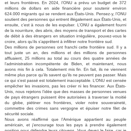
et leurs frontières. En 2024, l’ONU a prévu un budget de 372
millions de dollars en aide financière pour soutenir environ
624.000 migrants qui se rendent aux États-Unis. Pensez-y, l’ONU
soutient des personnes qui entrent illégalement aux États-Unis, et
ensuite, c’est à nous de les expulser. L’ONU a également fourni
de la nourriture, des abris, des moyens de transport et des cartes
de débit à des étrangers en situation irrégulière, pouvez-vous le
croire, alors qu’ils s’apprêtent à infiltrer notre frontière sud.
Des millions de personnes ont franchi cette frontière sud. Il y a
tout juste un an, des millions et des millions de personnes
affluaient, 25 millions au total au cours des quatre années de
l’administration incompétente de Biden, et maintenant, nous
avons mis fin à cela. Totalement mis fin. En fait, ils ne viennent
même plus parce qu’ils savent qu’ils ne peuvent pas passer. Mais
ce qui s’est passé est totalement inacceptable. L’ONU est censée
empêcher les invasions, pas les créer ni les financer. Aux États-
Unis, nous rejetons l’idée que des masses de personnes venues
de pays étrangers puissent être autorisées à traverser la moitié
du globe, piétiner nos frontières, violer notre souveraineté,
commettre des crimes sans vergogne et épuiser notre filet de
sécurité sociale.
Nous avons réaffirmé que l’Amérique appartient au peuple
américain, et j’encourage tous les pays à prendre également
position pour défendre leurs citoyens. Vous devez le faire, car je