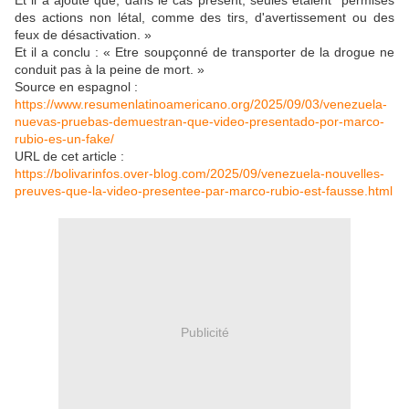
Et il a ajouté que, dans le cas présent, seules étaient permises
des actions non létal, comme des tirs, d'avertissement ou des
feux de désactivation. »
Et il a conclu : « Etre soupçonné de transporter de la drogue ne
conduit pas à la peine de mort. »
Source en espagnol :
https://www.resumenlatinoamericano.org/2025/09/03/venezuela-
nuevas-pruebas-demuestran-que-video-presentado-por-marco-
rubio-es-un-fake/
URL de cet article :
https://bolivarinfos.over-blog.com/2025/09/venezuela-nouvelles-
preuves-que-la-video-presentee-par-marco-rubio-est-fausse.html
Publicité