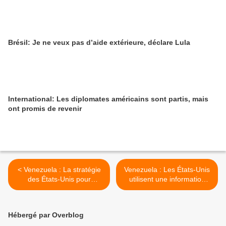
Brésil: Je ne veux pas d’aide extérieure, déclare Lula
International: Les diplomates américains sont partis, mais
ont promis de revenir
< Venezuela : La stratégie
Venezuela : Les États-Unis
des États-Unis pour
utilisent une information
déshumaniser le peuple
fausse >
vénézuélien
Hébergé par Overblog