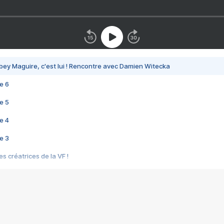
bey Maguire, c'est lui ! Rencontre avec Damien Witecka
e 6
e 5
e 4
e 3
s créatrices de la VF !
e 2
e 1
e Mektoub My Love arrive enfin ! Rencontre avec Shaïn Boumedine et Sal