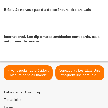
Brésil: Je ne veux pas d’aide extérieure, déclare Lula
International: Les diplomates américains sont partis, mais
ont promis de revenir
< Venezuela : Le président
Venezuela : Les États-Unis
Maduro parle au monde
attaquent une barque qui
transportait soi-disant de la
drogue >
Hébergé par Overblog
Top articles
Pages