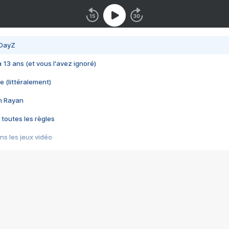
 DayZ
 a 13 ans (et vous l'avez ignoré)
e (littéralement)
im Rayan
 toutes les règles
s les jeux vidéo
us choquant de Rockstar ? - Le scandale BULLY
e plus moche de Steam
du RÊVE tourne au CAUCHEMAR
pendant 8 heures