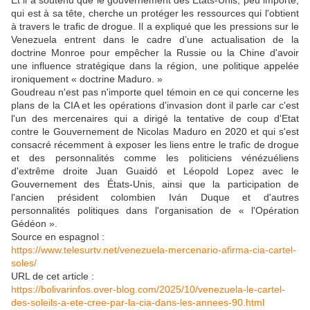
Et il a soutenu que le gouvernement des États-Unis, peu importe,
qui est à sa tête, cherche un protéger les ressources qui l'obtient
à travers le trafic de drogue. Il a expliqué que les pressions sur le
Venezuela entrent dans le cadre d’une actualisation de la
doctrine Monroe pour empêcher la Russie ou la Chine d'avoir
une influence stratégique dans la région, une politique appelée
ironiquement « doctrine Maduro. »
Goudreau n'est pas n'importe quel témoin en ce qui concerne les
plans de la CIA et les opérations d'invasion dont il parle car c'est
l'un des mercenaires qui a dirigé la tentative de coup d'Etat
contre le Gouvernement de Nicolas Maduro en 2020 et qui s'est
consacré récemment à exposer les liens entre le trafic de drogue
et des personnalités comme les politiciens vénézuéliens
d'extrême droite Juan Guaidó et Léopold Lopez avec le
Gouvernement des États-Unis, ainsi que la participation de
l'ancien président colombien Iván Duque et d'autres
personnalités politiques dans l'organisation de « l'Opération
Gédéon ».
Source en espagnol :
https://www.telesurtv.net/venezuela-mercenario-afirma-cia-cartel-
soles/
URL de cet article :
https://bolivarinfos.over-blog.com/2025/10/venezuela-le-cartel-
des-soleils-a-ete-cree-par-la-cia-dans-les-annees-90.html