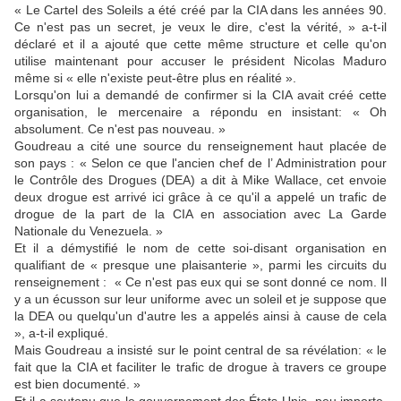
« Le Cartel des Soleils a été créé par la CIA dans les années 90.
Ce n'est pas un secret, je veux le dire, c'est la vérité, » a-t-il
déclaré et il a ajouté que cette même structure et celle qu'on
utilise maintenant pour accuser le président Nicolas Maduro
même si « elle n'existe peut-être plus en réalité ».
Lorsqu'on lui a demandé de confirmer si la CIA avait créé cette
organisation, le mercenaire a répondu en insistant: « Oh
absolument. Ce n'est pas nouveau. »
Goudreau a cité une source du renseignement haut placée de
son pays : « Selon ce que l'ancien chef de l’ Administration pour
le Contrôle des Drogues (DEA) a dit à Mike Wallace, cet envoie
deux drogue est arrivé ici grâce à ce qu'il a appelé un trafic de
drogue de la part de la CIA en association avec La Garde
Nationale du Venezuela. »
Et il a démystifié le nom de cette soi-disant organisation en
qualifiant de « presque une plaisanterie », parmi les circuits du
renseignement : « Ce n'est pas eux qui se sont donné ce nom. Il
y a un écusson sur leur uniforme avec un soleil et je suppose que
la DEA ou quelqu'un d'autre les a appelés ainsi à cause de cela
», a-t-il expliqué.
Mais Goudreau a insisté sur le point central de sa révélation: « le
fait que la CIA et faciliter le trafic de drogue à travers ce groupe
est bien documenté. »