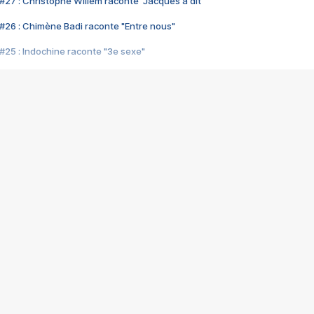
#27 : Christophe Willem raconte "Jacques a dit"
#26 : Chimène Badi raconte "Entre nous"
#25 : Indochine raconte "3e sexe"
#24 : Zaho raconte "C'est chelou"
#23 : Patrick Bruel raconte "Au café des délices"
#22 : Kyo raconte "Le chemin"
#21 : Nolwenn Leroy raconte "Cassé"
#20 : Patrick Hernandez raconte "Born to be alive"
#19 : Lorie raconte "Près de moi"
#18 : Michael Jones raconte "A nos actes manqués" (avec Jean-Jacque
#17 : Khaled raconte "Aïcha"
#16 : Corneille raconte "Parce qu'on vient de loin"
#15 : Indochine raconte "L'aventurier"