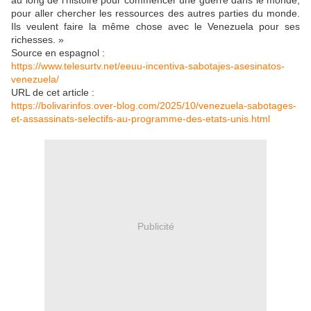
au long de l'histoire pour commencer une guerre dans le monde,
pour aller chercher les ressources des autres parties du monde.
Ils veulent faire la même chose avec le Venezuela pour ses
richesses. »
Source en espagnol :
https://www.telesurtv.net/eeuu-incentiva-sabotajes-asesinatos-
venezuela/
URL de cet article :
https://bolivarinfos.over-blog.com/2025/10/venezuela-sabotages-
et-assassinats-selectifs-au-programme-des-etats-unis.html
Publicité