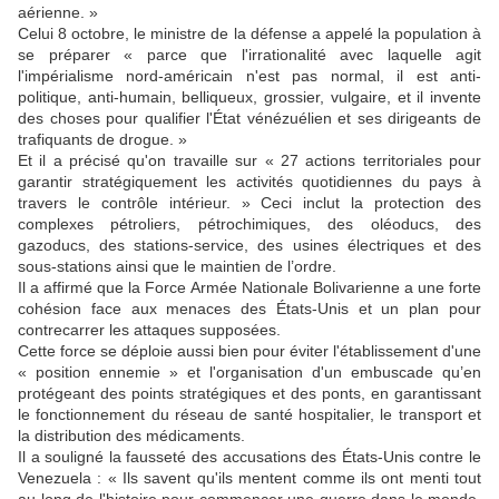
aérienne. »
Celui 8 octobre, le ministre de la défense a appelé la population à
se préparer « parce que l'irrationalité avec laquelle agit
l'impérialisme nord-américain n'est pas normal, il est anti-
politique, anti-humain, belliqueux, grossier, vulgaire, et il invente
des choses pour qualifier l'État vénézuélien et ses dirigeants de
trafiquants de drogue. »
Et il a précisé qu'on travaille sur « 27 actions territoriales pour
garantir stratégiquement les activités quotidiennes du pays à
travers le contrôle intérieur. » Ceci inclut la protection des
complexes pétroliers, pétrochimiques, des oléoducs, des
gazoducs, des stations-service, des usines électriques et des
sous-stations ainsi que le maintien de l’ordre.
Il a affirmé que la Force Armée Nationale Bolivarienne a une forte
cohésion face aux menaces des États-Unis et un plan pour
contrecarrer les attaques supposées.
Cette force se déploie aussi bien pour éviter l'établissement d'une
« position ennemie » et l'organisation d'un embuscade qu’en
protégeant des points stratégiques et des ponts, en garantissant
le fonctionnement du réseau de santé hospitalier, le transport et
la distribution des médicaments.
Il a souligné la fausseté des accusations des États-Unis contre le
Venezuela : « Ils savent qu'ils mentent comme ils ont menti tout