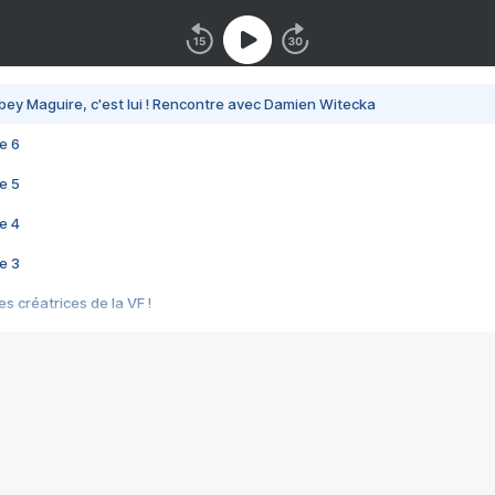
bey Maguire, c'est lui ! Rencontre avec Damien Witecka
e 6
e 5
e 4
e 3
s créatrices de la VF !
e 2
e 1
e Mektoub My Love arrive enfin ! Rencontre avec Shaïn Boumedine et Sal
i : après Toni en famille