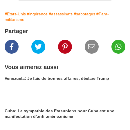
#Etats-Unis
#ingérence
#assassinats
#sabotages
#Para-
militarisme
Partager
Vous aimerez aussi
Venezuela: Je fais de bonnes affaires, déclare Trump
Cuba: La sympathie des Etasuniens pour Cuba est une
manifestation d’anti-américanisme