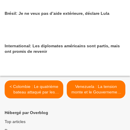
Brésil: Je ne veux pas d’aide extérieure, déclare Lula
International: Les diplomates américains sont partis, mais
ont promis de revenir
< Colombie : Le quatrième
Venezuela : La tension
bateau attaqué par les
monte et le Gouvernement
États-Unis était colombien
envisage la possibilité d’une
attaque militaire >
Hébergé par Overblog
Top articles