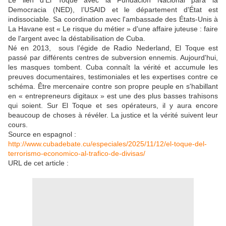
Le lien d’El Toque avec la Fundación Nacional para la
Democracia (NED), l’USAID et le département d'État est
indissociable. Sa coordination avec l'ambassade des États-Unis à
La Havane est « Le risque du métier » d'une affaire juteuse : faire
de l'argent avec la déstabilisation de Cuba.
Né en 2013, sous l’égide de Radio Nederland, El Toque est
passé par différents centres de subversion ennemis. Aujourd'hui,
les masques tombent. Cuba connaît la vérité et accumule les
preuves documentaires, testimoniales et les expertises contre ce
schéma. Être mercenaire contre son propre peuple en s'habillant
en « entrepreneurs digitaux » est une des plus basses trahisons
qui soient. Sur El Toque et ses opérateurs, il y aura encore
beaucoup de choses à révéler. La justice et la vérité suivent leur
cours.
Source en espagnol :
http://www.cubadebate.cu/especiales/2025/11/12/el-toque-del-
terrorismo-economico-al-trafico-de-divisas/
URL de cet article :