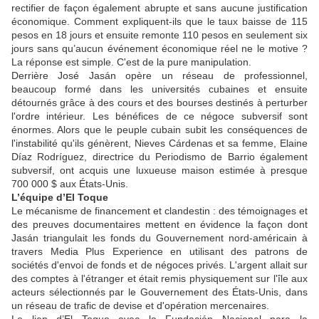
rectifier de façon également abrupte et sans aucune justification
économique. Comment expliquent-ils que le taux baisse de 115
pesos en 18 jours et ensuite remonte 110 pesos en seulement six
jours sans qu’aucun événement économique réel ne le motive ?
La réponse est simple. C'est de la pure manipulation.
Derrière José Jasán opère un réseau de professionnel,
beaucoup formé dans les universités cubaines et ensuite
détournés grâce à des cours et des bourses destinés à perturber
l'ordre intérieur. Les bénéfices de ce négoce subversif sont
énormes. Alors que le peuple cubain subit les conséquences de
l'instabilité qu'ils génèrent, Nieves Cárdenas et sa femme, Elaine
Díaz Rodríguez, directrice du Periodismo de Barrio également
subversif, ont acquis une luxueuse maison estimée à presque
700 000 $ aux États-Unis.
L’équipe d’El Toque
Le mécanisme de financement et clandestin : des témoignages et
des preuves documentaires mettent en évidence la façon dont
Jasán triangulait les fonds du Gouvernement nord-américain à
travers Media Plus Experience en utilisant des patrons de
sociétés d'envoi de fonds et de négoces privés. L'argent allait sur
des comptes à l'étranger et était remis physiquement sur l'île aux
acteurs sélectionnés par le Gouvernement des États-Unis, dans
un réseau de trafic de devise et d'opération mercenaires.