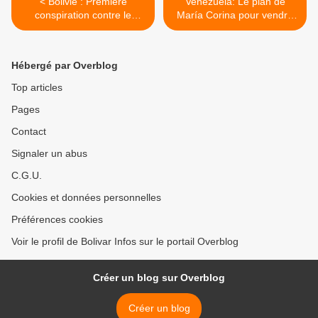
< Bolivie : Première
Venezuela: Le plan de
conspiration contre le
María Corina pour vendre
nouveau Gouvernement ?
le pays et ses actifs aux
Etats-Unis >
Hébergé par Overblog
Top articles
Pages
Contact
Signaler un abus
C.G.U.
Cookies et données personnelles
Préférences cookies
Voir le profil de Bolivar Infos sur le portail Overblog
Créer un blog sur Overblog
Créer un blog