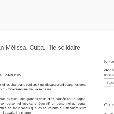
 Mélissa, Cuba, l'île solidaire
News
Abonne
article
e–Bolivar Infos
Email
rieur, et les charlatans sont ceux qui disparaissent quand les gens
ux qui traversent une mauvaise passe.
aïque, au milieu des grandes destruction, causée par l'ouragan,
 son personnel médical et éducatif, un personnel qui venait
Caté
ntres de santé tandis que les éducateurs qui mettaient leurs
t ils avaient la charge.