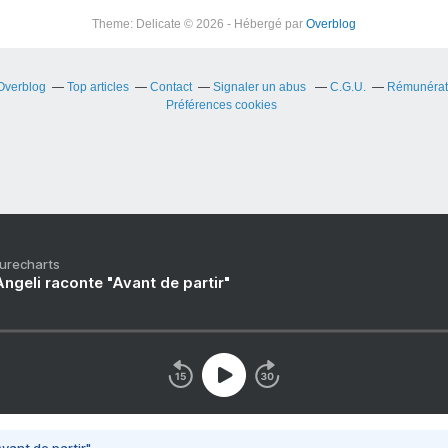
Theme: Delicate © 2026 - Hébergé par
Overblog
 Overblog
Top articles
Contact
Signaler un abus
C.G.U.
Rémunérati
Préférences cookies
Purecharts
ngeli raconte "Avant de partir"