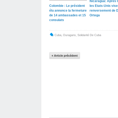
Nicaragua: Après 
Colombie : Le président
les Etats-Unis vise
élu annonce la fermeture
renversement de D
de 14 ambassades et 15
Ortega
consulats
Cuba
,
Ouragans
,
Solidarité De Cuba
« Article précédent