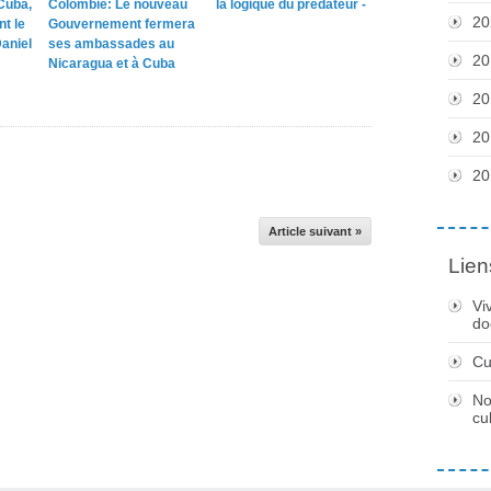
Cuba,
Colombie: Le nouveau
la logique du prédateur -
20
nt le
Gouvernement fermera
aniel
ses ambassades au
20
Nicaragua et à Cuba
20
20
20
Article suivant »
Lien
Vi
do
Cu
No
cu