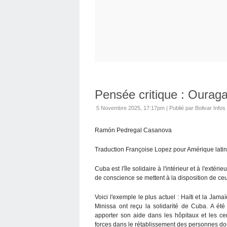
Pensée critique : Ouragan
5 Novembre 2025, 17:17pm
|
Publié par Bolivar Infos
Ramón Pedregal Casanova
Traduction Françoise Lopez pour Amérique latin
Cuba est l'île solidaire à l'intérieur et à l'exté
de conscience se mettent à la disposition de ce
Voici l'exemple le plus actuel : Haïti et la Jam
Minissa ont reçu la solidarité de Cuba. A été
apporter son aide dans les hôpitaux et les ce
forces dans le rétablissement des personnes don