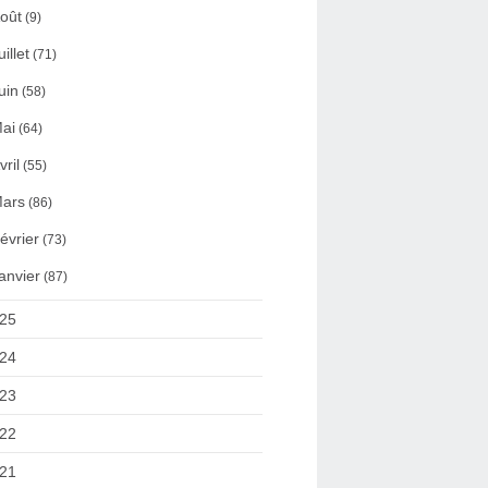
oût
(9)
uillet
(71)
uin
(58)
ai
(64)
vril
(55)
ars
(86)
évrier
(73)
anvier
(87)
25
24
23
22
21