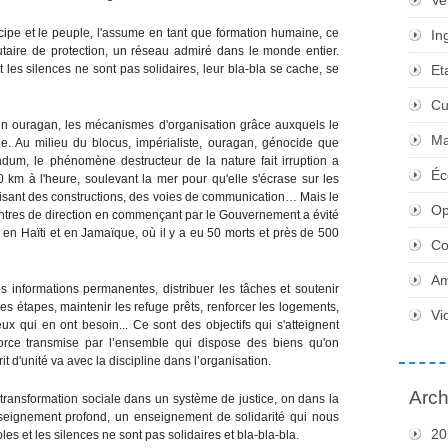
Ve
cipe et le peuple, l'assume en tant que formation humaine, ce
In
ire de protection, un réseau admiré dans le monde entier.
 les silences ne sont pas solidaires, leur bla-bla se cache, se
Et
Cu
ain ouragan, les mécanismes d'organisation grâce auxquels le
Ma
. Au milieu du blocus, impérialiste, ouragan, génocide que
dum, le phénomène destructeur de la nature fait irruption a
Éc
km à l'heure, soulevant la mer pour qu'elle s'écrase sur les
ruisant des constructions, des voies de communication… Mais le
Op
centres de direction en commençant par le Gouvernement a évité
i en Haïti et en Jamaïque, où il y a eu 50 morts et près de 500
Co
Am
informations permanentes, distribuer les tâches et soutenir
les étapes, maintenir les refuge prêts, renforcer les logements,
Vi
ux qui en ont besoin... Ce sont des objectifs qui s'atteignent
 force transmise par l’ensemble qui dispose des biens qu'on
t d'unité va avec la discipline dans l’organisation.
Arch
 transformation sociale dans un système de justice, on dans la
nseignement profond, un enseignement de solidarité qui nous
20
les et les silences ne sont pas solidaires et bla-bla-bla.