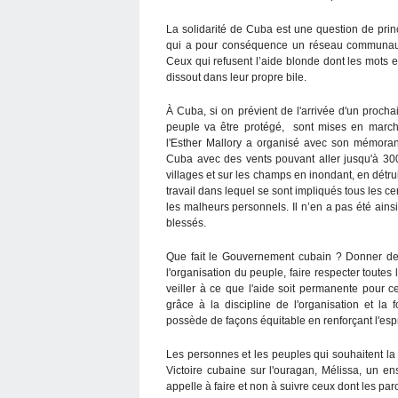
La solidarité de Cuba est une question de prin
qui a pour conséquence un réseau communauta
Ceux qui refusent l’aide blonde dont les mots et
dissout dans leur propre bile.
À Cuba, si on prévient de l'arrivée d'un proch
peuple va être protégé, sont mises en marche
l'Esther Mallory a organisé avec son mémoran
Cuba avec des vents pouvant aller jusqu'à 300 
villages et sur les champs en inondant, en dét
travail dans lequel se sont impliqués tous les 
les malheurs personnels. Il n’en a pas été ains
blessés.
Que fait le Gouvernement cubain ? Donner des 
l'organisation du peuple, faire respecter toutes 
veiller à ce que l'aide soit permanente pour ce
grâce à la discipline de l'organisation et la
possède de façons équitable en renforçant l'espri
Les personnes et les peuples qui souhaitent la
Victoire cubaine sur l'ouragan, Mélissa, un e
appelle à faire et non à suivre ceux dont les paro