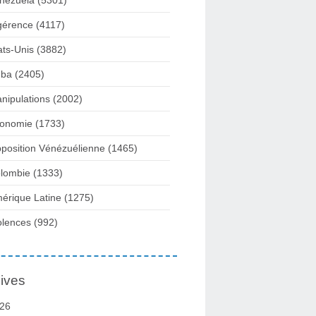
nezuela
(5301)
gérence
(4117)
ats-Unis
(3882)
ba
(2405)
nipulations
(2002)
onomie
(1733)
position Vénézuélienne
(1465)
lombie
(1333)
érique Latine
(1275)
olences
(992)
ives
26