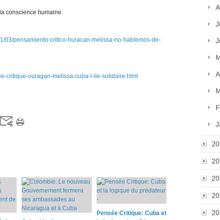
A
e la conscience humaine.
J
11/03/pensamiento-critico-huracan-melissa-no-hablemos-de-
J
M
A
e-critique-ouragan-melissa-cuba-l-ile-solidaire.html
M
F
J
20
20
20
20
20
Pensée Critique: Cuba et