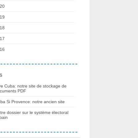
20
19
18
17
16
s
ve Cuba: notre site de stockage de
cuments PDF
ba Si Provence: notre ancien site
tre dossier sur le système électoral
bain