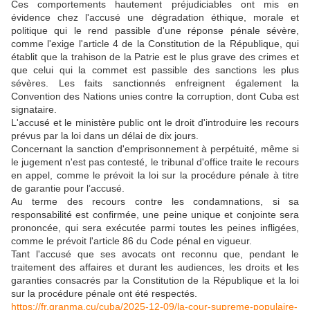
Ces comportements hautement préjudiciables ont mis en
évidence chez l'accusé une dégradation éthique, morale et
politique qui le rend passible d'une réponse pénale sévère,
comme l'exige l'article 4 de la Constitution de la République, qui
établit que la trahison de la Patrie est le plus grave des crimes et
que celui qui la commet est passible des sanctions les plus
sévères. Les faits sanctionnés enfreignent également la
Convention des Nations unies contre la corruption, dont Cuba est
signataire.
L'accusé et le ministère public ont le droit d'introduire les recours
prévus par la loi dans un délai de dix jours.
Concernant la sanction d'emprisonnement à perpétuité, même si
le jugement n'est pas contesté, le tribunal d'office traite le recours
en appel, comme le prévoit la loi sur la procédure pénale à titre
de garantie pour l’accusé.
Au terme des recours contre les condamnations, si sa
responsabilité est confirmée, une peine unique et conjointe sera
prononcée, qui sera exécutée parmi toutes les peines infligées,
comme le prévoit l'article 86 du Code pénal en vigueur.
Tant l'accusé que ses avocats ont reconnu que, pendant le
traitement des affaires et durant les audiences, les droits et les
garanties consacrés par la Constitution de la République et la loi
sur la procédure pénale ont été respectés.
https://fr.granma.cu/cuba/2025-12-09/la-cour-supreme-populaire-