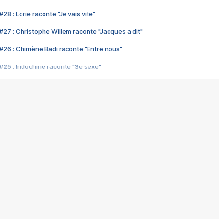
28 : Lorie raconte "Je vais vite"
#27 : Christophe Willem raconte "Jacques a dit"
#26 : Chimène Badi raconte "Entre nous"
#25 : Indochine raconte "3e sexe"
#24 : Zaho raconte "C'est chelou"
#23 : Patrick Bruel raconte "Au café des délices"
#22 : Kyo raconte "Le chemin"
#21 : Nolwenn Leroy raconte "Cassé"
#20 : Patrick Hernandez raconte "Born to be alive"
#19 : Lorie raconte "Près de moi"
#18 : Michael Jones raconte "A nos actes manqués" (avec Jean-Jacque
#17 : Khaled raconte "Aïcha"