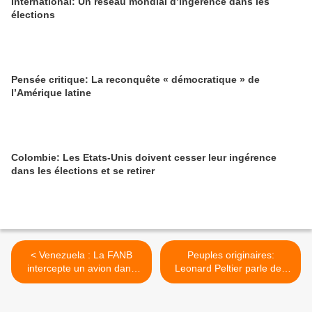
International: Un réseau mondial d’ingérence dans les
élections
Pensée critique: La reconquête « démocratique » de
l’Amérique latine
Colombie: Les Etats-Unis doivent cesser leur ingérence
dans les élections et se retirer
< Venezuela : La FANB
Peuples originaires:
intercepte un avion dans
Leonard Peltier parle des
l'espace aérien vénézuélien
droits des indigènes, de son
demi-siècle de prison et de
son retour chez lui >