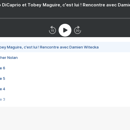
 DiCaprio et Tobey Maguire, c'est lui ! Rencontre avec Dam
bey Maguire, c'est lui ! Rencontre avec Damien Witecka
pher Nolan
e 6
e 5
e 4
e 3
s créatrices de la VF !
e 2