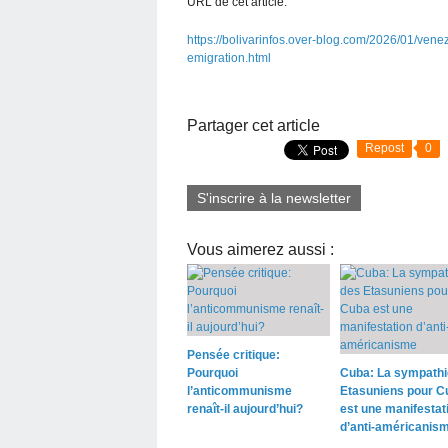
URL de cet article:
https://bolivarinfos.over-blog.com/2026/01/vene
emigration.html
Partager cet article
Repost
0
S'inscrire à la newsletter
Vous aimerez aussi :
Pensée critique:
Pourquoi
Cuba: La sympathi
l’anticommunisme
Etasuniens pour C
renaît-il aujourd’hui?
est une manifestat
d’anti-américanis