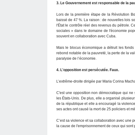
3. Le Gouvernement est responsable de la pau
Lors de la première étape de la Révolution B
baissé de 47 %. La raison : de nouvelles lois 
l'État le contrôle réel des revenus du pétrole.
sociales » dans le domaine de l'économie popul
souvent en collaboration avec Cuba.
Mais le blocus économique a détruit les fonds
rebond notable de la pauvreté, la perte de la vale
paralysie de l’économie.
4. L'opposition est persécutée. Faux.
L’extrême-droite dirigée par Maria Corina Machad
C'est une opposition non démocratique qui ne s
les États-Unis. De plus, elle a organisé plusieur
de la république et elle a encouragé la violence
ses actes ont causé la mort de 25 policiers et mil
C’est sa violence et sa collaboration avec une p
la cause de l'emprisonnement de ceux qui sont 