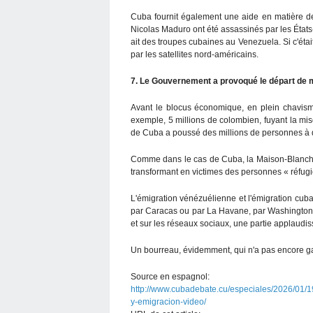
Cuba fournit également une aide en matière de s
Nicolas Maduro ont été assassinés par les États-
ait des troupes cubaines au Venezuela. Si c'étai
par les satellites nord-américains.
7. Le Gouvernement a provoqué le départ de m
Avant le blocus économique, en plein chavisme
exemple, 5 millions de colombien, fuyant la mis
de Cuba a poussé des millions de personnes à qu
Comme dans le cas de Cuba, la Maison-Blanche 
transformant en victimes des personnes « réfugié
L'émigration vénézuélienne et l'émigration cub
par Caracas ou par La Havane, par Washington.
et sur les réseaux sociaux, une partie applaudi
Un bourreau, évidemment, qui n'a pas encore g
Source en espagnol:
http://www.cubadebate.cu/especiales/2026/01/
y-emigracion-video/