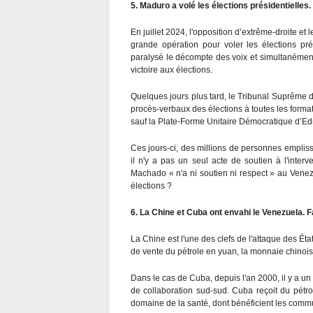
5. Maduro a volé les élections présidentielles.
En juillet 2024, l'opposition d’extrême-droite e
grande opération pour voler les élections pré
paralysé le décompte des voix et simultanément
victoire aux élections.
Quelques jours plus tard, le Tribunal Suprême 
procès-verbaux des élections à toutes les format
sauf la Plate-Forme Unitaire Démocratique d’
Ces jours-ci, des millions de personnes emplis
il n'y a pas un seul acte de soutien à l'inte
Machado « n'a ni soutien ni respect » au Venez
élections ?
6. La Chine et Cuba ont envahi le Venezuela. F
La Chine est l'une des clefs de l'attaque des Éta
de vente du pétrole en yuan, la monnaie chinois
Dans le cas de Cuba, depuis l'an 2000, il y a u
de collaboration sud-sud. Cuba reçoit du pétro
domaine de la santé, dont bénéficient les comm