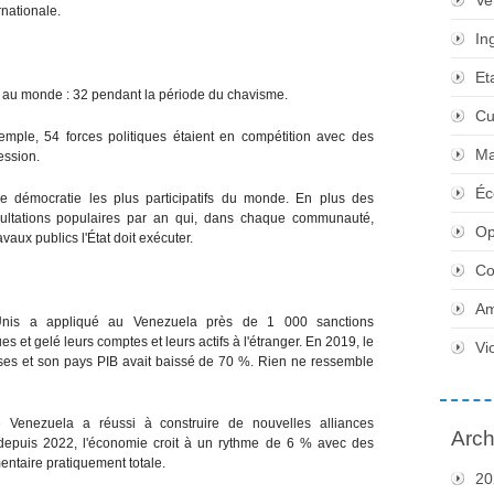
Ve
rnationale.
In
Et
ns au monde : 32 pendant la période du chavisme.
Cu
xemple, 54 forces politiques étaient en compétition avec des
Ma
ession.
Éc
 démocratie les plus participatifs du monde. En plus des
nsultations populaires par an qui, dans chaque communauté,
Op
vaux publics l'État doit exécuter.
Co
Am
Unis a appliqué au Venezuela près de 1 000 sanctions
 et gelé leurs comptes et leurs actifs à l'étranger. En 2019, le
Vi
ses et son pays PIB avait baissé de 70 %. Rien ne ressemble
 Venezuela a réussi à construire de nouvelles alliances
Arch
 depuis 2022, l'économie croit à un rythme de 6 % avec des
entaire pratiquement totale.
20