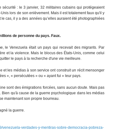
écurité : le 3 janvier, 32 militaires cubains qui protégeaient
Unis lors de son enlèvement. Mais il est totalement faux qu'il y
t le cas, il y a des années qu’elles auraient été photographiées
illions de personne du pays. Faux.
, le Venezuela était un pays qui recevait des migrants. Par
ère et la violence. Mais le blocus des États-Unis, comme celui
itter le pays à la recherche d'une vie meilleure.
et les médias à son service ont construit un récit mensonger
es », « persécutées » ou « ayant fui » leur pays.
aine sont des émigrations forcées, sans aucun doute. Mais pas
 Bien qu'à cause de la guerre psychologique dans les médias
sse maintenant son propre bourreau.
agné la guerre.
19/venezuela-verdades-y-mentiras-sobre-democracia-pobreza-