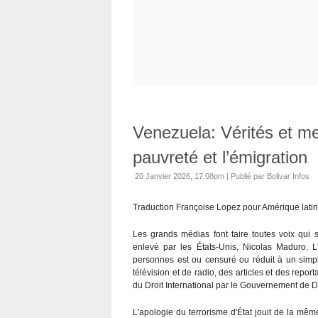
Venezuela: Vérités et me
pauvreté et l’émigration
20 Janvier 2026, 17:08pm
|
Publié par Bolivar Infos
Traduction Françoise Lopez pour Amérique latin
Les grands médias font taire toutes voix qui
enlevé par les États-Unis, Nicolas Maduro. 
personnes est ou censuré ou réduit à un simpl
télévision et de radio, des articles et des report
du Droit International par le Gouvernement de 
L'apologie du terrorisme d'État jouit de la mê