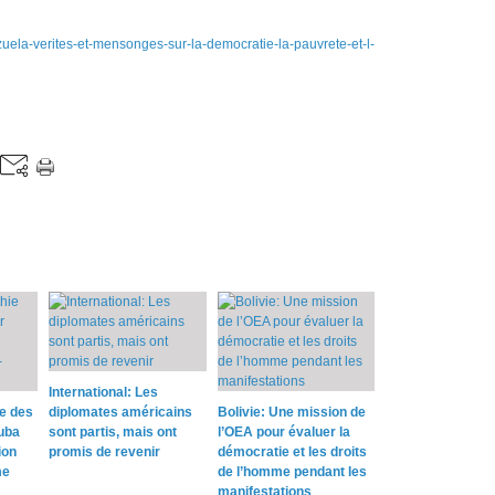
zuela-verites-et-mensonges-sur-la-democratie-la-pauvrete-et-l-
International: Les
e des
diplomates américains
Bolivie: Une mission de
uba
sont partis, mais ont
l’OEA pour évaluer la
ion
promis de revenir
démocratie et les droits
me
de l’homme pendant les
manifestations