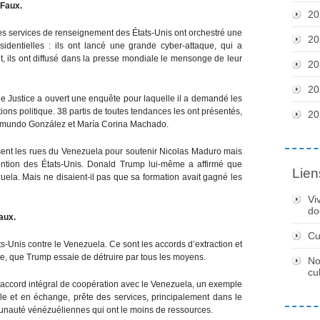
 Faux.
20
t les services de renseignement des États-Unis ont orchestré une
20
sidentielles : ils ont lancé une grande cyber-attaque, qui a
, ils ont diffusé dans la presse mondiale le mensonge de leur
20
20
de Justice a ouvert une enquête pour laquelle il a demandé les
ions politique. 38 partis de toutes tendances les ont présentés,
20
Edmundo González et María Corina Machado.
sent les rues du Venezuela pour soutenir Nicolas Maduro mais
rvention des États-Unis. Donald Trump lui-même a affirmé que
Lien
uela. Mais ne disaient-il pas que sa formation avait gagné les
Vi
do
aux.
Cu
ts-Unis contre le Venezuela. Ce sont les accords d’extraction et
e, que Trump essaie de détruire par tous les moyens.
No
cu
n accord intégral de coopération avec le Venezuela, un exemple
le et en échange, prête des services, principalement dans le
unauté vénézuéliennes qui ont le moins de ressources.