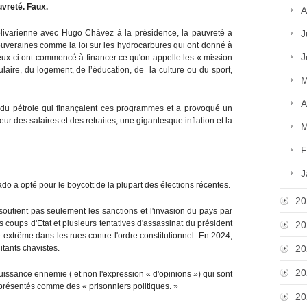
vreté. Faux.
A
olivarienne avec Hugo Chávez à la présidence, la pauvreté a
J
souveraines comme la loi sur les hydrocarbures qui ont donné à
J
 Ceux-ci ont commencé à financer ce qu'on appelle les « mission
aire, du logement, de l’éducation, de la culture ou du sport,
M
A
 du pétrole qui finançaient ces programmes et a provoqué un
ur des salaires et des retraites, une gigantesque inflation et la
M
F
J
o a opté pour le boycott de la plupart des élections récentes.
20
outient pas seulement les sanctions et l'invasion du pays par
s coups d'Etat et plusieurs tentatives d'assassinat du président
20
 extrême dans les rues contre l'ordre constitutionnel. En 2024,
itants chavistes.
20
20
uissance ennemie ( et non l'expression « d'opinions ») qui sont
présentés comme des « prisonniers politiques. »
20