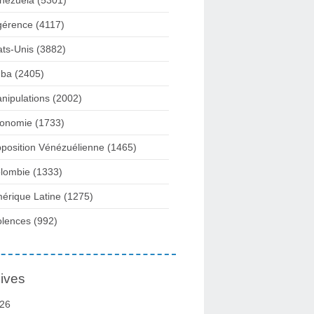
nezuela
(5301)
gérence
(4117)
ats-Unis
(3882)
ba
(2405)
nipulations
(2002)
onomie
(1733)
position Vénézuélienne
(1465)
lombie
(1333)
érique Latine
(1275)
olences
(992)
ives
26