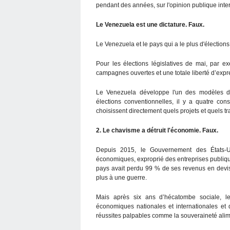
pendant des années, sur l'opinion publique inte
Le Venezuela est une dictature. Faux.
Le Venezuela et le pays qui a le plus d'électio
Pour les élections législatives de mai, par e
campagnes ouvertes et une totale liberté d’expr
Le Venezuela développe l'un des modèles de
élections conventionnelles, il y a quatre co
choisissent directement quels projets et quels tra
2. Le chavisme a détruit l'économie. Faux.
Depuis 2015, le Gouvernement des États-
économiques, exproprié des entreprises publiques
pays avait perdu 99 % de ses revenus en devi
plus à une guerre.
Mais après six ans d’hécatombe sociale, le
économiques nationales et internationales et
réussites palpables comme la souveraineté alim