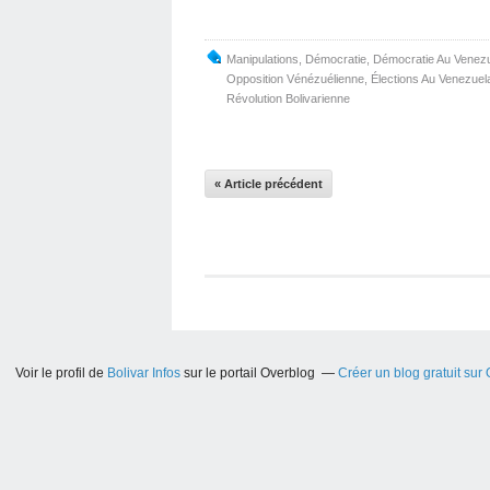
Manipulations
,
Démocratie
,
Démocratie Au Venez
Opposition Vénézuélienne
,
Élections Au Venezuel
Révolution Bolivarienne
« Article précédent
Voir le profil de
Bolivar Infos
sur le portail Overblog
Créer un blog gratuit sur