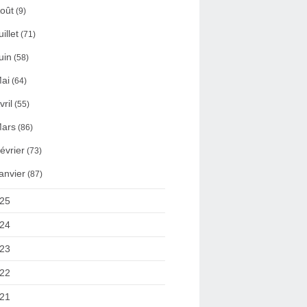
oût
(9)
uillet
(71)
uin
(58)
ai
(64)
vril
(55)
ars
(86)
évrier
(73)
anvier
(87)
25
24
23
22
21