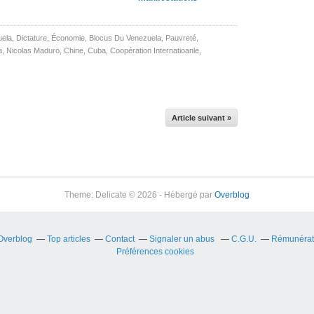
uela
,
Dictature
,
Économie
,
Blocus Du Venezuela
,
Pauvreté
,
a
,
Nicolas Maduro
,
Chine
,
Cuba
,
Coopération Internatioanle
,
Article suivant »
Theme: Delicate © 2026 - Hébergé par
Overblog
 Overblog
Top articles
Contact
Signaler un abus
C.G.U.
Rémunérati
Préférences cookies