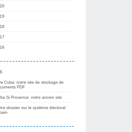
20
19
18
17
16
s
ve Cuba: notre site de stockage de
cuments PDF
ba Si Provence: notre ancien site
tre dossier sur le système électoral
bain