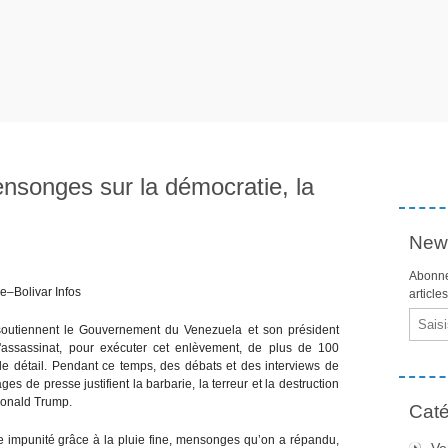
nsonges sur la démocratie, la
News
Abonne
e–Bolivar Infos
article
Email
 soutiennent le Gouvernement du Venezuela et son président
L'assassinat, pour exécuter cet enlèvement, de plus de 100
e détail. Pendant ce temps, des débats et des interviews de
ages de presse justifient la barbarie, la terreur et la destruction
Donald Trump.
Caté
me impunité grâce à la pluie fine, mensonges qu’on a répandu,